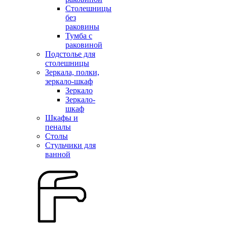
Столешницы
без
раковины
Тумба с
раковиной
Подстолье для
столешницы
Зеркала, полки,
зеркало-шкаф
Зеркало
Зеркало-
шкаф
Шкафы и
пеналы
Столы
Стульчики для
ванной