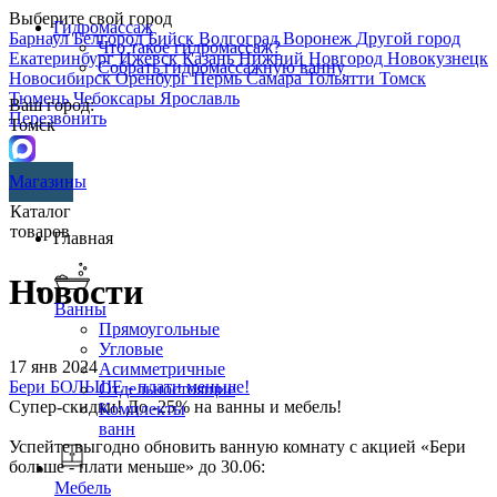
Выберите свой город
Гидромассаж
Барнаул
Белгород
Бийск
Волгоград
Воронеж
Другой город
Что такое гидромассаж?
Екатеринбург
Ижевск
Казань
Нижний Новгород
Новокузнецк
Собрать гидромассажную ванну
Новосибирск
Оренбург
Пермь
Самара
Тольятти
Томск
Тюмень
Чебоксары
Ярославль
Ваш город:
Перезвонить
Томск
Магазины
Каталог
товаров
Главная
Новости
Ванны
Прямоугольные
Угловые
17 янв 2024
Асимметричные
Бери БОЛЬШЕ - плати меньше!
Отдельностоящие
Супер-скидки! До -25% на ванны и мебель!
Комплекты
ванн
Успейте выгодно обновить ванную комнату с акцией «Бери
больше - плати меньше» до 30.06:
Мебель