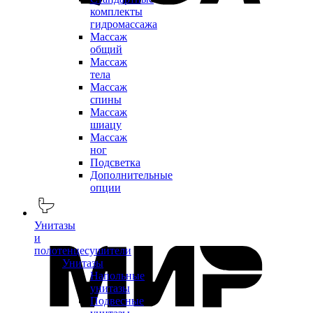
комплекты
гидромассажа
Массаж
общий
Массаж
тела
Массаж
спины
Массаж
шиацу
Массаж
ног
Подсветка
Дополнительные
опции
Унитазы
и
полотенцесушители
Унитазы
Напольные
унитазы
Подвесные