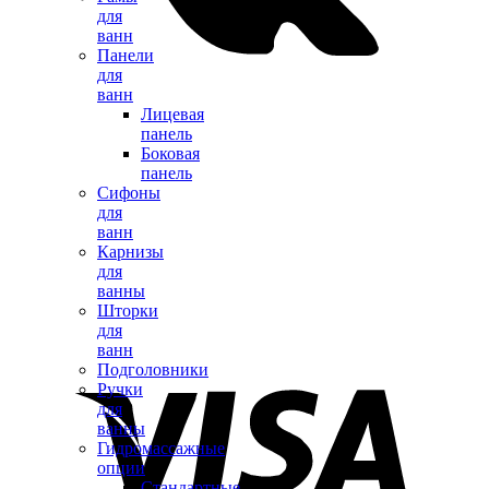
для
ванн
Панели
для
ванн
Лицевая
панель
Боковая
панель
Сифоны
для
ванн
Карнизы
для
ванны
Шторки
для
ванн
Подголовники
Ручки
для
ванны
Гидромассажные
опции
Стандартные