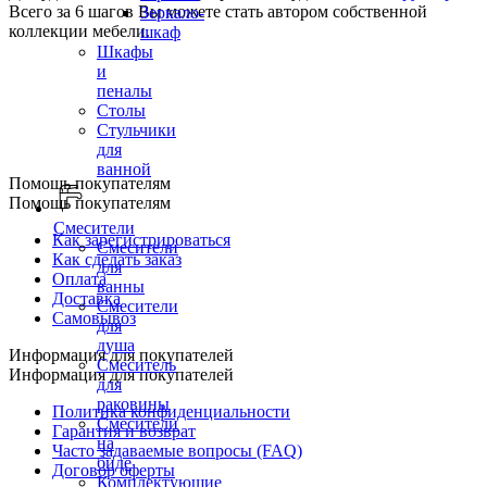
Всего за 6 шагов Вы можете стать автором собственной
Зеркало-
коллекции мебели.
шкаф
Шкафы
и
пеналы
Столы
Стульчики
для
ванной
Помощь покупателям
Помощь покупателям
Смесители
Как зарегистрироваться
Смесители
Как сделать заказ
для
Оплата
ванны
Доставка
Смесители
Самовывоз
для
душа
Информация для покупателей
Смеситель
Информация для покупателей
для
раковины
Политика конфиденциальности
Смесители
Гарантия и возврат
на
Часто задаваемые вопросы (FAQ)
биде
Договор оферты
Комплектующие