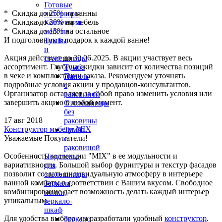
Готовые
* Скидка до 25% на ванны
интерьеры
* Скидка до 20% на мебель
Коллекции
* Скидка до 13% на остальное
мебели
И подголовник в подарок к каждой ванне!
Тумбы
и
Акция действует до 30.06.2025. В акции участвует весь
столешницы
ассортимент. Глубина скидки зависит от количества позиций
Тумба
в чеке и комплектации заказа. Рекомендуем уточнять
Панель
подробные условия акции у продавцов-консультантов.
с
Организатор оставляет за собой право изменить условия или
раковиной
завершить акцию в любой момент.
Столешницы
без
17 авг 2018
раковины
Конструктор мебели MIX
Тумба
Уважаемые Покупатели!
с
раковиной
Особенность коллекции "MIX" в ее модульности и
Подстолье
вариативности. Большой выбор фурнитуры и текстур фасадов
для
позволит создать индивидуальную атмосферу в интерьере
столешницы
ванной комнаты в соответствии с Вашим вкусом. Свободное
Зеркала,
комбинирование дает возможность делать каждый интерьер
полки,
уникальным.
зеркало-
шкаф
Для удобства выбора мы разработали удобный
конструктор
.
Зеркало