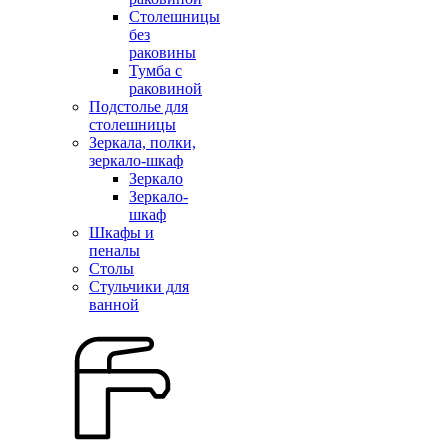
Столешницы
без
раковины
Тумба с
раковиной
Подстолье для
столешницы
Зеркала, полки,
зеркало-шкаф
Зеркало
Зеркало-
шкаф
Шкафы и
пеналы
Столы
Стульчики для
ванной