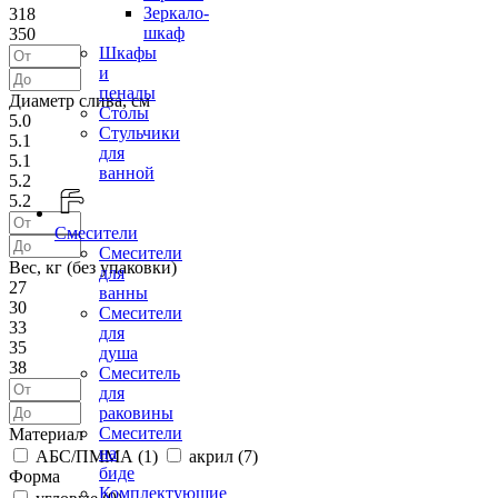
Зеркало-
318
шкаф
350
Шкафы
и
пеналы
Диаметр слива, см
Столы
5.0
Стульчики
5.1
для
5.1
ванной
5.2
5.2
Смесители
Смесители
Вес, кг (без упаковки)
для
27
ванны
30
Смесители
33
для
35
душа
38
Смеситель
для
раковины
Смесители
Материал
на
АБС/ПММА (
1
)
акрил (
7
)
биде
Форма
Комплектующие