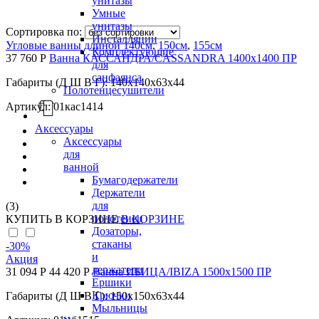
унитазы
Умные
унитазы
Сортировка по:
Инсталляции
Угловые ванны длиной 140см
,
150см
,
155см
Комплектующие
37 760 Р
Ванна КАССАНДРА/CASSANDRA 1400х1400 ПР
для
санфаянса
Габариты (Д Ш В Г): 140x140x63x44
Полотенцесушители
Артикул: 01кас1414
Аксессуары
Аксессуары
для
ванной
Бумагодержатели
Держатели
для
(3)
полотенец
КУПИТЬ
В КОРЗИНЕ
В КОРЗИНЕ
Дозаторы,
стаканы
-30
%
и
Акция
держатели
31 094 Р
44 420 Р
Ванна ИБИЦА/IBIZA 1500х1500 ПР
Ершики
Крючки
Габариты (Д Ш В Г): 150x150x63x44
Мыльницы