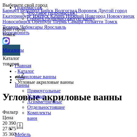
Выберите свой город
Гидромассаж
Барнаул
Белгород
Бийск
Волгоград
Воронеж
Другой город
Что такое гидромассаж?
Екатеринбург
Ижевск
Казань
Нижний Новгород
Новокузнецк
Собрать гидромассажную ванну
Новосибирск
Оренбург
Пермь
Самара
Тольятти
Томск
Тюмень
Чебоксары
Ярославль
Ваш город:
Перезвонить
Томск
Магазины
Каталог
товаров
Главная
-
Каталог
-
Акриловые ванны
- Угловые акриловые ванны
Ванны
Прямоугольные
Угловые акриловые ванны
Угловые
Асимметричные
Отдельностоящие
Фильтр
Комплекты
Цена
ванн
20 390
27 875
35 360
Мебель