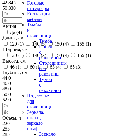
42 845
Готовые
50 330
интерьеры
Коллекции
мебели
Тумбы
Акция
и
Да (
4
)
столешницы
Длина, см
Тумба
120 (
1
)
140 (
3
)
150 (
4
)
155 (
1
)
Панель
Ширина, см
с
120 (
1
)
140 (
3
)
150 (
4
)
155 (
1
)
раковиной
Высота, см
Столешницы
46 (
1
)
60 (
1
)
63 (
4
)
65 (
3
)
без
Глубина, см
раковины
44.0
Тумба
46.0
с
48.0
раковиной
50.0
Подстолье
52.0
для
столешницы
Зеркала,
полки,
Объем, л
зеркало-
220
шкаф
253
Зеркало
285