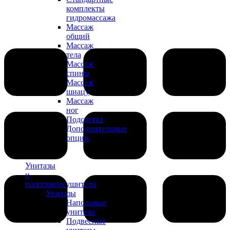
комплекты
гидромассажа
Массаж
общий
Массаж
тела
Массаж
спины
Массаж
шиацу
Массаж
ног
Подсветка
Дополнительные
опции
Унитазы
и
полотенцесушители
Унитазы
Напольные
унитазы
Подвесные