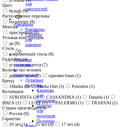
угловые (
9
)
для
Цвет
смесителей
белый (
9
)
Расположение перелива
по центру (
8
)
Раковины
Монтаж
Раковины
пристенные (
8
)
Сифоны
Угловая конструкция
для
да (
8
)
раковин
Стиль
современный стиль (
8
)
Гидромассаж
Душевые
устанавливается (
7
)
поддоны
Количество человек
и
перегородки
двухместные (
7
)
одноместные (
1
)
Душевые
Бренд
поддоны
1Marka (
5
)
Marka One (
3
)
Poseidon (
1
)
Карнизы
Коллекция
для
AFRODITA (
2
)
CASSANDRA (
1
)
Daniela (
1
)
поддонов
IBIZA (
1
)
LUXE (
1
)
PALERMO (
1
)
TRAPANI (
1
)
Панели
Страна производитель
для
Россия (
9
)
поддонов
Гарантия
Поддоны
10 лет (
1
)
15 лет (
4
)
17 лет (
4
)
Рамы