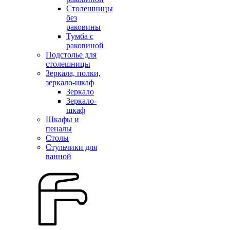
Столешницы
без
раковины
Тумба с
раковиной
Подстолье для
столешницы
Зеркала, полки,
зеркало-шкаф
Зеркало
Зеркало-
шкаф
Шкафы и
пеналы
Столы
Стульчики для
ванной