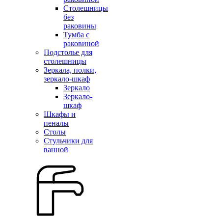
Столешницы
без
раковины
Тумба с
раковиной
Подстолье для
столешницы
Зеркала, полки,
зеркало-шкаф
Зеркало
Зеркало-
шкаф
Шкафы и
пеналы
Столы
Стульчики для
ванной