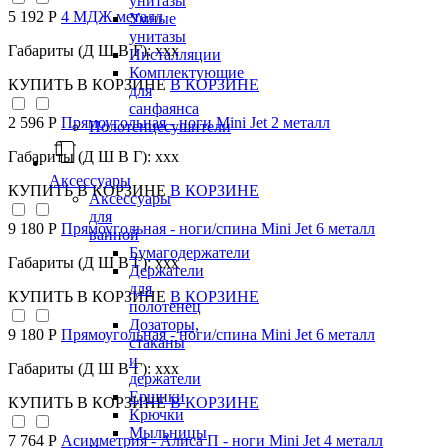
унитазы
5 192 Р
4 МДЖ металл
Умные
унитазы
Габариты (Д Ш В Г): xxx
Инсталляции
Комплектующие
КУПИТЬ
В КОРЗИНЕ
В КОРЗИНЕ
для
санфаянса
2 596 Р
Прямоугольная - ноги Mini Jet 2 металл
Полотенцесушители
Габариты (Д Ш В Г): xxx
Аксессуары
КУПИТЬ
В КОРЗИНЕ
В КОРЗИНЕ
Аксессуары
для
9 180 Р
Прямоугольная - ноги/спина Mini Jet 6 металл
ванной
Бумагодержатели
Габариты (Д Ш В Г): xxx
Держатели
для
КУПИТЬ
В КОРЗИНЕ
В КОРЗИНЕ
полотенец
Дозаторы,
9 180 Р
Прямоугольная - ноги/спина Mini Jet 6 металл
стаканы
и
Габариты (Д Ш В Г): xxx
держатели
Ершики
КУПИТЬ
В КОРЗИНЕ
В КОРЗИНЕ
Крючки
Мыльницы
7 764 Р
Асимметрия - Алиса П - ноги Mini Jet 4 металл