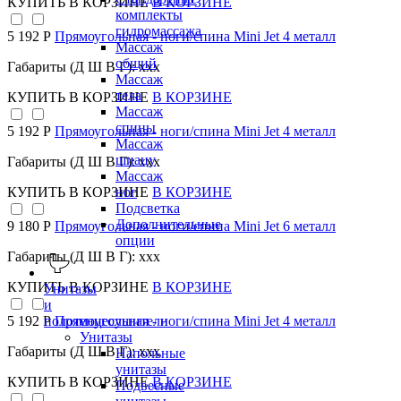
КУПИТЬ
В КОРЗИНЕ
В КОРЗИНЕ
комплекты
гидромассажа
5 192 Р
Прямоугольная - ноги/спина Mini Jet 4 металл
Массаж
общий
Габариты (Д Ш В Г): xxx
Массаж
тела
КУПИТЬ
В КОРЗИНЕ
В КОРЗИНЕ
Массаж
спины
5 192 Р
Прямоугольная - ноги/спина Mini Jet 4 металл
Массаж
шиацу
Габариты (Д Ш В Г): xxx
Массаж
КУПИТЬ
В КОРЗИНЕ
В КОРЗИНЕ
ног
Подсветка
Дополнительные
9 180 Р
Прямоугольная - ноги/спина Mini Jet 6 металл
опции
Габариты (Д Ш В Г): xxx
КУПИТЬ
В КОРЗИНЕ
В КОРЗИНЕ
Унитазы
и
полотенцесушители
5 192 Р
Прямоугольная - ноги/спина Mini Jet 4 металл
Унитазы
Габариты (Д Ш В Г): xxx
Напольные
унитазы
КУПИТЬ
В КОРЗИНЕ
В КОРЗИНЕ
Подвесные