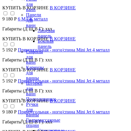
для
КУПИТЬ
В КОРЗИНЕ
В КОРЗИНЕ
ванн
Панели
9 180 Р
6 МДЖ металл
для
ванн
Габариты (Д Ш В Г): xxx
Лицевая
панель
КУПИТЬ
В КОРЗИНЕ
В КОРЗИНЕ
Боковая
панель
5 192 Р
Прямоугольная - ноги/спина Mini Jet 4 металл
Сифоны
для
Габариты (Д Ш В Г): xxx
ванн
Карнизы
КУПИТЬ
В КОРЗИНЕ
В КОРЗИНЕ
для
ванны
5 192 Р
Прямоугольная - ноги/спина Mini Jet 4 металл
Шторки
для
Габариты (Д Ш В Г): xxx
ванн
Подголовники
КУПИТЬ
В КОРЗИНЕ
В КОРЗИНЕ
Ручки
для
9 180 Р
Прямоугольная - ноги/спина Mini Jet 6 металл
ванны
Гидромассажные
Габариты (Д Ш В Г): xxx
опции
Стандартные