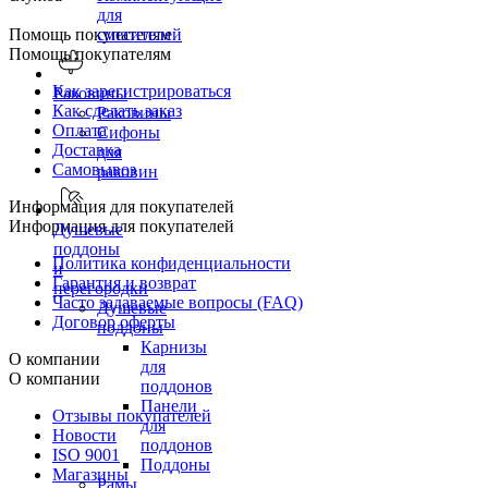
для
Помощь покупателям
смесителей
Помощь покупателям
Как зарегистрироваться
Раковины
Как сделать заказ
Раковины
Оплата
Сифоны
Доставка
для
Самовывоз
раковин
Информация для покупателей
Информация для покупателей
Душевые
поддоны
Политика конфиденциальности
и
Гарантия и возврат
перегородки
Часто задаваемые вопросы (FAQ)
Душевые
Договор оферты
поддоны
Карнизы
О компании
для
О компании
поддонов
Панели
Отзывы покупателей
для
Новости
поддонов
ISO 9001
Поддоны
Магазины
Рамы