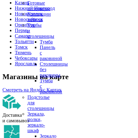
Казань
Готовые
Нижний Новгород
интерьеры
Новокузнецк
Коллекции
Новосибирск
мебели
Оренбург
Тумбы
Пермь
и
Самара
столешницы
Тольятти
Тумба
Томск
Панель
Тюмень
с
Чебоксары
раковиной
Ярославль
Столешницы
без
раковины
Магазины на карте
Тумба
с
Смотреть на Яндекс Картах
раковиной
Подстолье
для
столешницы
Зеркала,
Доставка
полки,
и самовывоз
зеркало-
шкаф
Зеркало