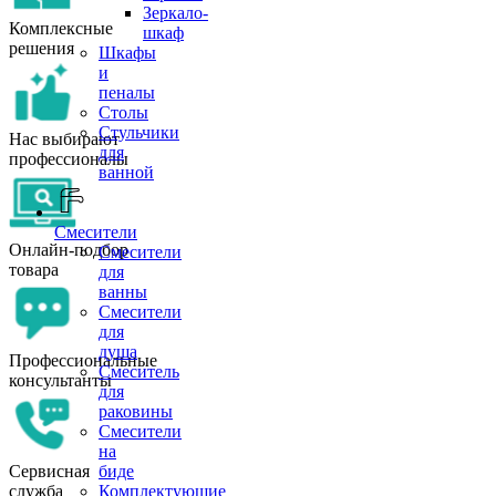
Зеркало-
Комплексные
шкаф
решения
Шкафы
и
пеналы
Столы
Стульчики
Нас выбирают
для
профессионалы
ванной
Смесители
Онлайн-подбор
Смесители
товара
для
ванны
Смесители
для
душа
Профессиональные
Смеситель
консультанты
для
раковины
Смесители
на
Сервисная
биде
служба
Комплектующие