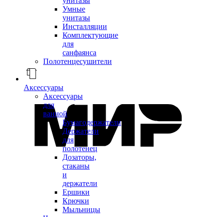
унитазы
Умные
унитазы
Инсталляции
Комплектующие
для
санфаянса
Полотенцесушители
Аксессуары
Аксессуары
для
ванной
Бумагодержатели
Держатели
для
полотенец
Дозаторы,
стаканы
и
держатели
Ершики
Крючки
Мыльницы