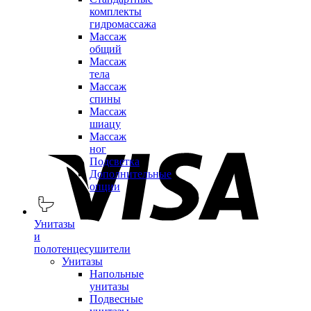
комплекты
гидромассажа
Массаж
общий
Массаж
тела
Массаж
спины
Массаж
шиацу
Массаж
ног
Подсветка
Дополнительные
опции
Унитазы
и
полотенцесушители
Унитазы
Напольные
унитазы
Подвесные