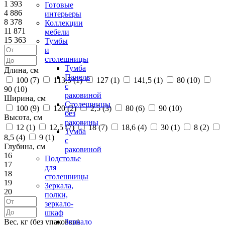
1 393
Готовые
4 886
интерьеры
8 378
Коллекции
11 871
мебели
15 363
Тумбы
и
столешницы
Тумба
Длина, см
Панель
100 (
7
)
113,5 (
1
)
127 (
1
)
141,5 (
1
)
80 (
10
)
с
90 (
10
)
раковиной
Ширина, см
Столешницы
100 (
9
)
120 (
2
)
2,5 (
3
)
80 (
6
)
90 (
10
)
без
Высота, см
раковины
12 (
1
)
12,5 (
7
)
18 (
7
)
18,6 (
4
)
30 (
1
)
8 (
2
)
Тумба
8,5 (
4
)
9 (
1
)
с
Глубина, см
раковиной
16
Подстолье
17
для
18
столешницы
19
Зеркала,
20
полки,
зеркало-
шкаф
Вес, кг (без упаковки)
Зеркало