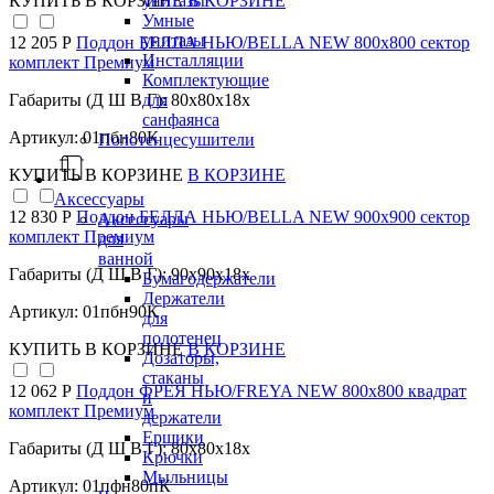
КУПИТЬ
В КОРЗИНЕ
В КОРЗИНЕ
унитазы
Умные
унитазы
12 205 Р
Поддон БЕЛЛА НЬЮ/BELLA NEW 800х800 сектор
Инсталляции
комплект Премиум
Комплектующие
Габариты (Д Ш В Г): 80x80x18x
для
санфаянса
Артикул: 01пбн80К
Полотенцесушители
КУПИТЬ
В КОРЗИНЕ
В КОРЗИНЕ
Аксессуары
12 830 Р
Поддон БЕЛЛА НЬЮ/BELLA NEW 900х900 сектор
Аксессуары
комплект Премиум
для
ванной
Габариты (Д Ш В Г): 90x90x18x
Бумагодержатели
Держатели
Артикул: 01пбн90К
для
полотенец
КУПИТЬ
В КОРЗИНЕ
В КОРЗИНЕ
Дозаторы,
стаканы
12 062 Р
Поддон ФРЕЯ НЬЮ/FREYA NEW 800х800 квадрат
и
комплект Премиум
держатели
Ершики
Габариты (Д Ш В Г): 80x80x18x
Крючки
Мыльницы
Артикул: 01пфн80пК