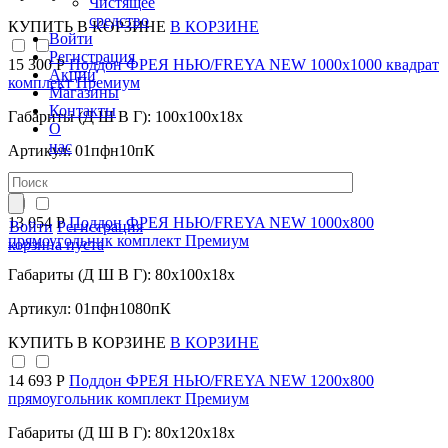
Чистящее
средство
КУПИТЬ
В КОРЗИНЕ
В КОРЗИНЕ
Войти
Регистрация
15 300 Р
Поддон ФРЕЯ НЬЮ/FREYA NEW 1000х1000 квадрат
Акции
комплект Премиум
Магазины
Контакты
Габариты (Д Ш В Г): 100x100x18x
О
нас
Артикул: 01пфн10пК
КУПИТЬ
В КОРЗИНЕ
В КОРЗИНЕ
13 054 Р
Поддон ФРЕЯ НЬЮ/FREYA NEW 1000х800
Войти
Регистрация
прямоугольник комплект Премиум
корзина пуста
Габариты (Д Ш В Г): 80x100x18x
Артикул: 01пфн1080пК
КУПИТЬ
В КОРЗИНЕ
В КОРЗИНЕ
14 693 Р
Поддон ФРЕЯ НЬЮ/FREYA NEW 1200х800
прямоугольник комплект Премиум
Габариты (Д Ш В Г): 80x120x18x