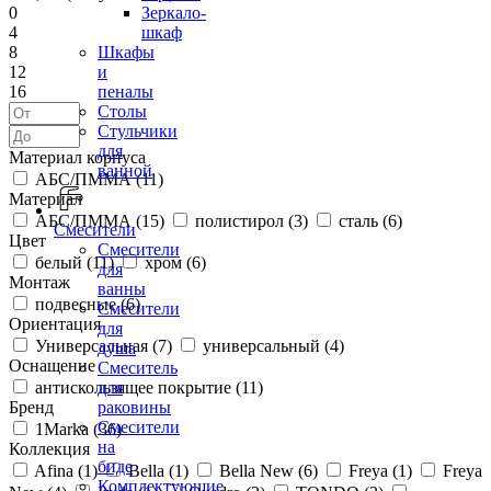
0
Зеркало-
4
шкаф
8
Шкафы
12
и
16
пеналы
Столы
Стульчики
для
Материал корпуса
ванной
АБС/ПММА (
11
)
Материал
АБС/ПММА (
15
)
полистирол (
3
)
сталь (
6
)
Смесители
Цвет
Смесители
белый (
11
)
хром (
6
)
для
Монтаж
ванны
подвесные (
6
)
Смесители
Ориентация
для
Универсальная (
7
)
универсальный (
4
)
душа
Оснащение
Смеситель
антискользящее покрытие (
11
)
для
Бренд
раковины
Смесители
1Marka (
36
)
на
Коллекция
биде
Afina (
1
)
Bella (
1
)
Bella New (
6
)
Freya (
1
)
Freya
Комплектующие