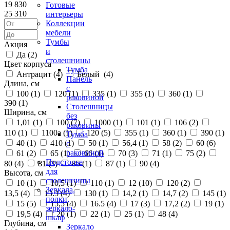
19 830
Готовые
25 310
интерьеры
Коллекции
мебели
Тумбы
Акция
и
Да (
2
)
столешницы
Цвет корпуса
Тумба
Антрацит (
4
)
Белый (
4
)
Панель
Длина, см
с
100 (
1
)
120 (
1
)
335 (
1
)
355 (
1
)
360 (
1
)
раковиной
390 (
1
)
Столешницы
Ширина, см
без
1,01 (
1
)
100 (
7
)
1000 (
1
)
101 (
1
)
106 (
2
)
раковины
110 (
1
)
1100а (
1
)
120 (
5
)
355 (
1
)
360 (
1
)
390 (
1
)
Тумба
40 (
1
)
410 (
1
)
50 (
1
)
56,4 (
1
)
58 (
2
)
60 (
6
)
с
раковиной
61 (
2
)
65 (
1
)
66 (
1
)
70 (
3
)
71 (
1
)
75 (
2
)
Подстолье
80 (
4
)
81 (
3
)
85 (
1
)
87 (
1
)
90 (
4
)
для
Высота, см
столешницы
10 (
1
)
10,5 (
1
)
110 (
1
)
12 (
10
)
120 (
2
)
Зеркала,
13,5 (
4
)
13.3 (
4
)
130 (
1
)
14,2 (
1
)
14,7 (
2
)
145 (
1
)
полки,
15 (
5
)
15,5 (
4
)
16.5 (
4
)
17 (
3
)
17,2 (
2
)
19 (
1
)
зеркало-
19,5 (
4
)
20 (
1
)
22 (
1
)
25 (
1
)
48 (
4
)
шкаф
Глубина, см
Зеркало