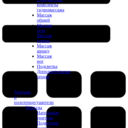
комплекты
гидромассажа
Массаж
общий
Массаж
тела
Массаж
спины
Массаж
шиацу
Массаж
ног
Подсветка
Дополнительные
опции
Унитазы
и
полотенцесушители
Унитазы
Напольные
унитазы
Подвесные