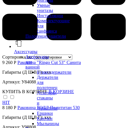
унитазы
Умные
унитазы
Инсталляции
Комплектующие
для
санфаянса
Полотенцесушители
Аксессуары
Аксессуары
Сортировка по:
для
9 260 Р
Раковина "Ringo Cut 53" Санита
ванной
Бумагодержатели
Габариты (Д Ш В Г): xxx
Держатели
Артикул: У84088
для
полотенец
КУПИТЬ
В КОРЗИНЕ
В КОРЗИНЕ
Дозаторы,
стаканы
HIT
и
8 180 Р
Раковина РОЛЛ Полититан 530
держатели
Ершики
Габариты (Д Ш В Г): xxx
Крючки
Мыльницы
Артикул: У98808