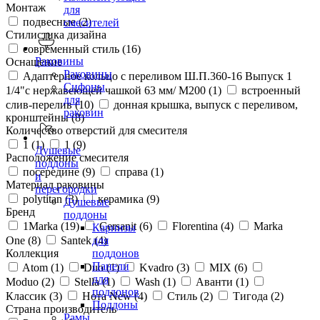
Монтаж
для
подвесные (
2
)
смесителей
Стилистика дизайна
современный стиль (
16
)
Раковины
Оснащение
Раковины
Адаптерное кольцо с переливом Ш.П.360-16 Выпуск 1
Сифоны
1/4"с нержавеющей чашкой 63 мм/ М200 (
1
)
встроенный
для
слив-перелив (
10
)
донная крышка, выпуск с переливом,
раковин
кронштейны (
8
)
Количество отверстий для смесителя
1 (
1
)
1 (
9
)
Душевые
Расположение смесителя
поддоны
посередине (
9
)
справа (
1
)
и
Материал раковины
перегородки
polytitan (
3
)
керамика (
9
)
Душевые
Бренд
поддоны
1Marka (
19
)
Cersanit (
6
)
Florentina (
4
)
Marka
Карнизы
One (
8
)
Santek (
4
)
для
Коллекция
поддонов
Панели
Atom (
1
)
Duo (
1
)
Kvadro (
3
)
MIX (
6
)
для
Moduo (
2
)
Stella (
1
)
Wash (
1
)
Аванти (
1
)
поддонов
Классик (
3
)
Нота New (
4
)
Стиль (
2
)
Тигода (
2
)
Поддоны
Страна производитель
Рамы