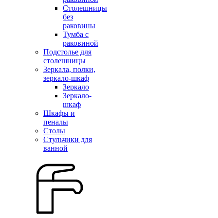
Столешницы
без
раковины
Тумба с
раковиной
Подстолье для
столешницы
Зеркала, полки,
зеркало-шкаф
Зеркало
Зеркало-
шкаф
Шкафы и
пеналы
Столы
Стульчики для
ванной