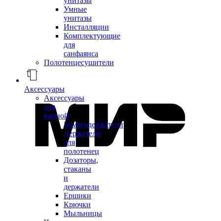
унитазы
Умные
унитазы
Инсталляции
Комплектующие
для
санфаянса
Полотенцесушители
Аксессуары
Аксессуары
для
ванной
Бумагодержатели
Держатели
для
полотенец
Дозаторы,
стаканы
и
держатели
Ершики
Крючки
Мыльницы