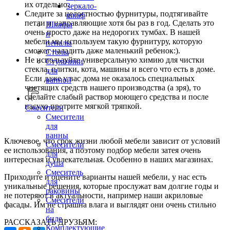
их отдельно.
Зеркало-
Следите за целостностью фурнитуры, подтягивайте
шкаф
петли и направляющие хотя бы раз в год. Сделать это
Шкафы
очень просто даже на недорогих тумбах. В нашей
и
мебели мы используем такую фурнитуру, которую
пеналы
сможет наладить даже маленький ребенок:).
Столы
Не используйте универсальную химию для чистки
Стульчики
стекла, плитки, кота, машины и всего что есть в доме.
для
Если даже у вас дома не оказалось специальных
ванной
чистящих средств нашего производства (а зря), то
сделайте слабый раствор моющего средства и после
насухо протрите мягкой тряпкой.
Смесители
Смесители
для
ванны
Ключевое, что срок жизни любой мебели зависит от условий
Смесители
ее использования, а поэтому подбор мебели затея очень
для
интересная и увлекательная. Особенно в наших магазинах.
душа
Смеситель
Приходите и оцените варианты нашей мебели, у нас есть
для
уникальные решения, которые прослужат вам долгие годы и
раковины
не потеряют в актуальности, например наши акриловые
Смесители
фасады. Им не страшна влага и выглядят они очень стильно
на
биде
РАССКАЗАТЬ ДРУЗЬЯМ:
Комплектующие