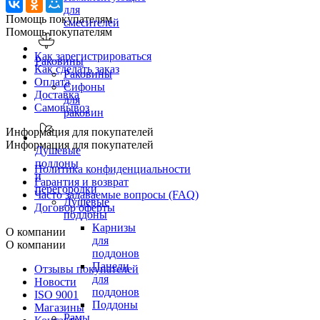
для
Помощь покупателям
смесителей
Помощь покупателям
Как зарегистрироваться
Раковины
Как сделать заказ
Раковины
Оплата
Сифоны
Доставка
для
Самовывоз
раковин
Информация для покупателей
Информация для покупателей
Душевые
поддоны
Политика конфиденциальности
и
Гарантия и возврат
перегородки
Часто задаваемые вопросы (FAQ)
Душевые
Договор оферты
поддоны
Карнизы
О компании
для
О компании
поддонов
Панели
Отзывы покупателей
для
Новости
поддонов
ISO 9001
Поддоны
Магазины
Рамы