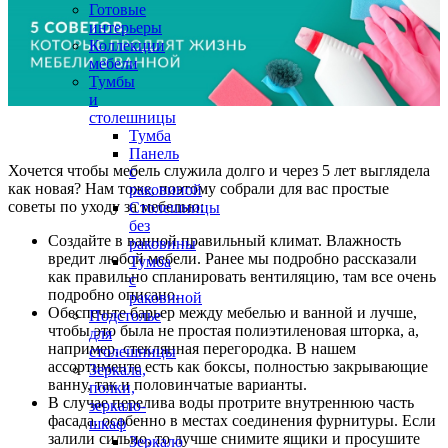
Готовые
интерьеры
Коллекции
мебели
Тумбы
и
столешницы
Тумба
Панель
Хочется чтобы мебель служила долго и через 5 лет выглядела
с
как новая? Нам тоже, поэтому собрали для вас простые
раковиной
советы по уходу за мебелью:
Столешницы
без
Создайте в ванной правильный климат. Влажность
раковины
вредит любой мебели. Ранее мы подробно рассказали
Тумба
как правильно спланировать вентиляцию, там все очень
с
подробно описано.
раковиной
Обеспечьте барьер между мебелью и ванной и лучше,
Подстолье
чтобы это была не простая полиэтиленовая шторка, а,
для
например, стеклянная перегородка. В нашем
столешницы
ассортименте есть как боксы, полностью закрывающие
Зеркала,
ванну, так и половинчатые варианты.
полки,
В случае перелива воды протрите внутреннюю часть
зеркало-
фасада. особенно в местах соединения фурнитуры. Если
шкаф
залили сильно, то лучше снимите ящики и просушите
Зеркало