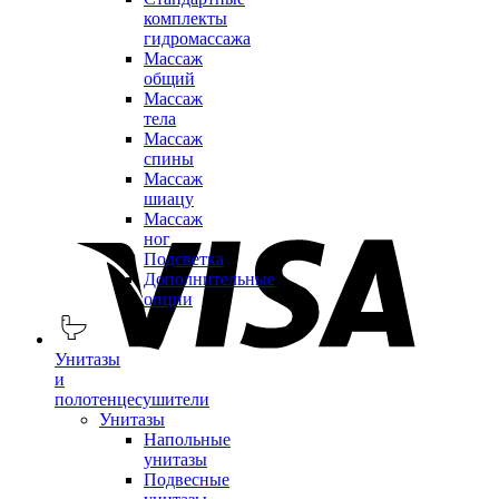
комплекты
гидромассажа
Массаж
общий
Массаж
тела
Массаж
спины
Массаж
шиацу
Массаж
ног
Подсветка
Дополнительные
опции
Унитазы
и
полотенцесушители
Унитазы
Напольные
унитазы
Подвесные