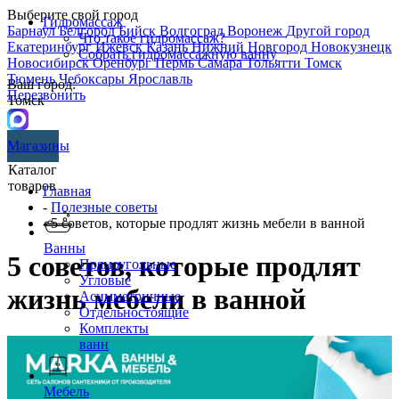
Выберите свой город
Гидромассаж
Барнаул
Белгород
Бийск
Волгоград
Воронеж
Другой город
Что такое гидромассаж?
Екатеринбург
Ижевск
Казань
Нижний Новгород
Новокузнецк
Собрать гидромассажную ванну
Новосибирск
Оренбург
Пермь
Самара
Тольятти
Томск
Тюмень
Чебоксары
Ярославль
Ваш город:
Перезвонить
Томск
Магазины
Каталог
товаров
Главная
-
Полезные советы
- 5 советов, которые продлят жизнь мебели в ванной
Ванны
5 советов, которые продлят
Прямоугольные
Угловые
жизнь мебели в ванной
Асимметричные
Отдельностоящие
Комплекты
ванн
Мебель