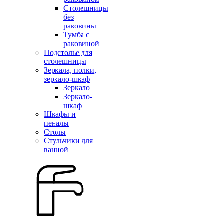
Столешницы
без
раковины
Тумба с
раковиной
Подстолье для
столешницы
Зеркала, полки,
зеркало-шкаф
Зеркало
Зеркало-
шкаф
Шкафы и
пеналы
Столы
Стульчики для
ванной