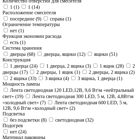
Количество отверстий для смесителя
1 (
1
)
1 (
14
)
Расположение смесителя
посередине (
9
)
справа (
1
)
Ограничение температуры
нет (
1
)
Функция экономии расхода
есть (
1
)
Система хранения
дверцы (
68
)
дверцы, ящики (
12
)
ящики (
51
)
Конструкция
1 дверца (
24
)
1 дверца, 2 ящика (
3
)
1 ящик (
28
)
2
дверцы (
17
)
2 дверцы, 1 ящик (
1
)
2 дверцы, 2 ящика (
2
)
2 ящика (
33
)
3 ящика (
4
)
3 ящика, 1 дверца (
1
)
Мощность лампы
Лента светодиодная 120 LED,12В, 9,6 Вт\м «нейтральный
свет» (
19
)
Лента светодиодная 300 LED, 5 м, 12В, 4,8Вт\м
«холодный свет» (
7
)
Лента светодиодная 600 LED, 5 м,
12В, 9,6 Вт\м «холодный свет» (
2
)
Подсветка
без подсветки (
8
)
светодиодная (
32
)
Подогрев
нет (
24
)
Материал раковины