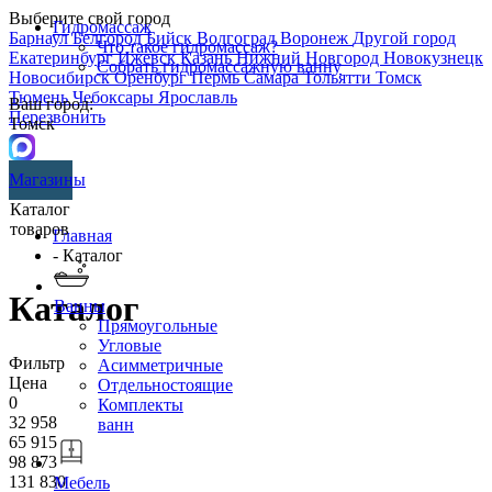
Выберите свой город
Гидромассаж
Барнаул
Белгород
Бийск
Волгоград
Воронеж
Другой город
Что такое гидромассаж?
Екатеринбург
Ижевск
Казань
Нижний Новгород
Новокузнецк
Собрать гидромассажную ванну
Новосибирск
Оренбург
Пермь
Самара
Тольятти
Томск
Тюмень
Чебоксары
Ярославль
Ваш город:
Перезвонить
Томск
Магазины
Каталог
товаров
Главная
- Каталог
Каталог
Ванны
Прямоугольные
Угловые
Фильтр
Асимметричные
Цена
Отдельностоящие
0
Комплекты
32 958
ванн
65 915
98 873
131 830
Мебель