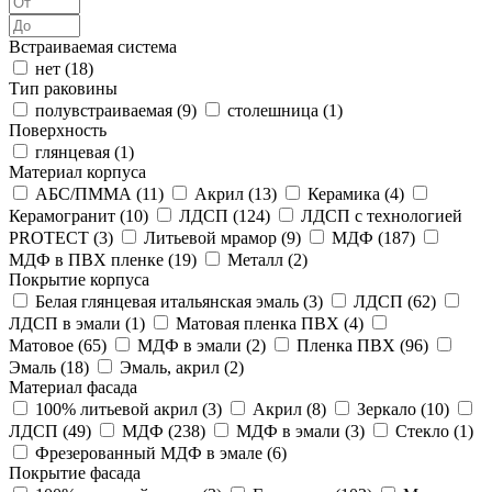
Встраиваемая система
нет (
18
)
Тип раковины
полувстраиваемая (
9
)
столешница (
1
)
Поверхность
глянцевая (
1
)
Материал корпуса
АБС/ПММА (
11
)
Акрил (
13
)
Керамика (
4
)
Керамогранит (
10
)
ЛДСП (
124
)
ЛДСП с технологией
PROTECT (
3
)
Литьевой мрамор (
9
)
МДФ (
187
)
МДФ в ПВХ пленке (
19
)
Металл (
2
)
Покрытие корпуса
Белая глянцевая итальянская эмаль (
3
)
ЛДСП (
62
)
ЛДСП в эмали (
1
)
Матовая пленка ПВХ (
4
)
Матовое (
65
)
МДФ в эмали (
2
)
Пленка ПВХ (
96
)
Эмаль (
18
)
Эмаль, акрил (
2
)
Материал фасада
100% литьевой акрил (
3
)
Акрил (
8
)
Зеркало (
10
)
ЛДСП (
49
)
МДФ (
238
)
МДФ в эмали (
3
)
Стекло (
1
)
Фрезерованный МДФ в эмале (
6
)
Покрытие фасада