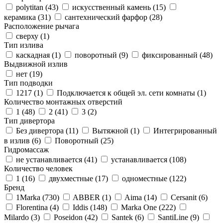
polytitan (
43
)
искусственный камень (
15
)
керамика (
31
)
сантехнический фарфор (
28
)
Расположение рычага
сверху (
1
)
Тип излива
каскадная (
1
)
поворотный (
9
)
фиксированный (
48
)
Выдвижной излив
нет (
19
)
Тип подводки
1217 (
1
)
Подключается к общей эл. сети комнаты (
1
)
Количество монтажных отверстий
1 (
48
)
2 (
41
)
3 (
2
)
Тип дивертора
Без дивертора (
11
)
Вытяжной (
1
)
Интегрированный
в излив (
6
)
Поворотный (
25
)
Гидромассаж
не устанавливается (
41
)
устанавливается (
108
)
Количество человек
1 (
16
)
двухместные (
17
)
одноместные (
122
)
Бренд
1Marka (
730
)
ABBER (
1
)
Aima (
14
)
Cersanit (
6
)
Florentina (
4
)
Iddis (
148
)
Marka One (
222
)
Milardo (
3
)
Poseidon (
42
)
Santek (
6
)
SantiLine (
9
)