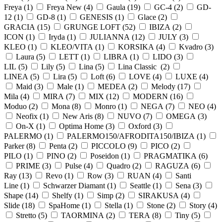
Freya (
1
)
Freya New (
4
)
Gaula (
19
)
GC-4 (
2
)
GD-
12 (
1
)
GD-8 (
1
)
GENESIS (
1
)
Glace (
2
)
GRACIA (
15
)
GRUNGE LOFT (
52
)
IBIZA (
2
)
ICON (
1
)
Iryda (
1
)
JULIANNA (
12
)
JULY (
3
)
KLEO (
1
)
KLEO/VITA (
1
)
KORSIKA (
4
)
Kvadro (
3
)
Laura (
5
)
LETT (
1
)
LIBRA (
1
)
LIDO (
3
)
LIL (
5
)
Lily (
5
)
Lina (
5
)
Lina Classic (
2
)
LINEA (
5
)
Lira (
5
)
Loft (
6
)
LOVE (
4
)
LUXE (
4
)
Maid (
3
)
Male (
1
)
MEDEA (
2
)
Melody (
17
)
Mila (
4
)
MIRA (
7
)
MIX (
12
)
MODERN (
16
)
Moduo (
2
)
Mona (
8
)
Monro (
1
)
NEGA (
7
)
NEO (
4
)
Neofix (
1
)
New Aris (
8
)
NUVO (
7
)
OMEGA (
3
)
On-X (
1
)
Optima Home (
3
)
Oxford (
3
)
PALERMO (
1
)
PALERMO150/AFRODITA150/IBIZA (
1
)
Parker (
8
)
Penta (
2
)
PICCOLO (
9
)
PICO (
2
)
PILO (
1
)
PINO (
2
)
Poseidon (
1
)
PRAGMATIKA (
6
)
PRIME (
3
)
Pulse (
4
)
Quadro (
2
)
RAGUZA (
6
)
Ray (
13
)
Revo (
1
)
Row (
3
)
RUAN (
4
)
Santi
Line (
1
)
Schwarzer Diamant (
1
)
Seattle (
1
)
Sena (
3
)
Shape (
14
)
Shelfy (
1
)
Simp (
2
)
SIRAKUSA (
4
)
Slide (
18
)
SpaHome (
1
)
Stella (
1
)
Stone (
2
)
Story (
4
)
Stretto (
5
)
TAORMINA (
2
)
TERA (
8
)
Tiny (
5
)