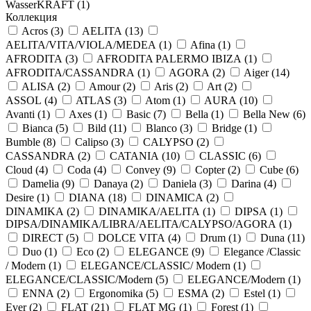
WasserKRAFT (
1
)
Коллекция
Acros (
3
)
AELITA (
13
)
AELITA/VITA/VIOLA/MEDEA (
1
)
Afina (
1
)
AFRODITA (
3
)
AFRODITA PALERMO IBIZA (
1
)
AFRODITA/CASSANDRA (
1
)
AGORA (
2
)
Aiger (
14
)
ALISA (
2
)
Amour (
2
)
Aris (
2
)
Art (
2
)
ASSOL (
4
)
ATLAS (
3
)
Atom (
1
)
AURA (
10
)
Avanti (
1
)
Axes (
1
)
Basic (
7
)
Bella (
1
)
Bella New (
6
)
Bianca (
5
)
Bild (
11
)
Blanco (
3
)
Bridge (
1
)
Bumble (
8
)
Calipso (
3
)
CALYPSO (
2
)
CASSANDRA (
2
)
CATANIA (
10
)
CLASSIC (
6
)
Cloud (
4
)
Coda (
4
)
Convey (
9
)
Copter (
2
)
Cube (
6
)
Damelia (
9
)
Danaya (
2
)
Daniela (
3
)
Darina (
4
)
Desire (
1
)
DIANA (
18
)
DINAMICA (
2
)
DINAMIKA (
2
)
DINAMIKA/AELITA (
1
)
DIPSA (
1
)
DIPSA/DINAMIKA/LIBRA/AELITA/CALYPSO/AGORA (
1
)
DIRECT (
5
)
DOLCE VITA (
4
)
Drum (
1
)
Duna (
11
)
Duo (
1
)
Eco (
2
)
ELEGANCE (
9
)
Elegance /Classic
/ Modern (
1
)
ELEGANCE/CLASSIC/ Modern (
1
)
ELEGANCE/CLASSIC/Modern (
5
)
ELEGANCE/Modern (
1
)
ENNA (
2
)
Ergonomika (
5
)
ESMA (
2
)
Estel (
1
)
Ever (
2
)
FLAT (
21
)
FLAT MG (
1
)
Forest (
1
)