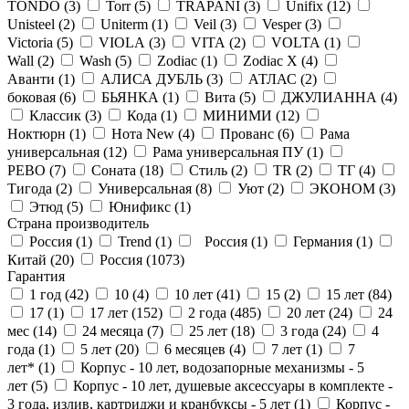
TONDO (
3
)
Torr (
5
)
TRAPANI (
3
)
Unifix (
12
)
Unisteel (
2
)
Uniterm (
1
)
Veil (
3
)
Vesper (
3
)
Victoria (
5
)
VIOLA (
3
)
VITA (
2
)
VOLTA (
1
)
Wall (
2
)
Wash (
5
)
Zodiac (
1
)
Zodiac X (
4
)
Аванти (
1
)
АЛИСА ДУБЛЬ (
3
)
АТЛАС (
2
)
боковая (
6
)
БЬЯНКА (
1
)
Вита (
5
)
ДЖУЛИАННА (
4
)
Классик (
3
)
Кода (
1
)
МИНИМИ (
12
)
Ноктюрн (
1
)
Нота New (
4
)
Прованс (
6
)
Рама
универсальная (
12
)
Рама универсальная ПУ (
1
)
РЕВО (
7
)
Соната (
18
)
Стиль (
2
)
ТR (
2
)
ТГ (
4
)
Тигода (
2
)
Универсальная (
8
)
Уют (
2
)
ЭКОНОМ (
3
)
Этюд (
5
)
Юнификс (
1
)
Страна производитель
Россия (
1
)
Trend (
1
)
Россия (
1
)
Германия (
1
)
Китай (
20
)
Россия (
1073
)
Гарантия
1 год (
42
)
10 (
4
)
10 лет (
41
)
15 (
2
)
15 лет (
84
)
17 (
1
)
17 лет (
152
)
2 года (
485
)
20 лет (
24
)
24
мес (
14
)
24 месяца (
7
)
25 лет (
18
)
3 года (
24
)
4
года (
1
)
5 лет (
20
)
6 месяцев (
4
)
7 лет (
1
)
7
лет* (
1
)
Корпус - 10 лет, водозапорные механизмы - 5
лет (
5
)
Корпус - 10 лет, душевые аксессуары в комплекте -
3 года, излив, картриджи и кранбуксы - 5 лет (
1
)
Корпус -