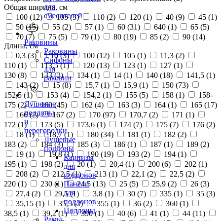
для
Общая ширина, см
смесителей
100 (
12
)
105 (
3
)
110 (
2
)
120 (
1
)
40 (
9
)
45 (
1
)
50 (
15
)
55 (
2
)
57 (
1
)
60 (
31
)
640 (
1
)
65 (
5
)
70 (
7
)
75 (
5
)
79 (
1
)
80 (
19
)
85 (
2
)
90 (
14
)
Раковины
Длина, см
Раковины
0,3 (
3
)
10 (
3
)
100 (
12
)
105 (
1
)
11,3 (
2
)
Сифоны
110 (
1
)
113,5 (
1
)
120 (
13
)
123 (
1
)
127 (
1
)
для
130 (
8
)
133 (
2
)
134 (
1
)
14 (
1
)
140 (
18
)
141,5 (
1
)
раковин
143 (
2
)
15 (
8
)
15,7 (
1
)
15,9 (
1
)
150 (
73
)
152,5 (
1
)
153 (
4
)
154,2 (
1
)
155 (
5
)
158 (
1
)
158-
Душевые
175 (
2
)
160 (
45
)
162 (
4
)
163 (
3
)
164 (
1
)
165 (
17
)
поддоны
166 (
2
)
167 (
2
)
170 (
97
)
170,7 (
2
)
171 (
1
)
и
172 (
1
)
173 (
5
)
173,6 (
1
)
174 (
7
)
175 (
7
)
176 (
2
)
перегородки
18 (
1
)
18,7 (
1
)
180 (
34
)
181 (
1
)
182 (
2
)
Душевые
183 (
2
)
184 (
3
)
185 (
3
)
186 (
1
)
187 (
1
)
189 (
2
)
поддоны
19 (
1
)
19,8 (
1
)
190 (
19
)
193 (
2
)
194 (
1
)
Карнизы
195 (
1
)
198 (
2
)
20 (
1
)
20,4 (
1
)
200 (
6
)
202 (
1
)
для
208 (
2
)
212,5 (
1
)
213 (
1
)
22,1 (
2
)
22,5 (
2
)
поддонов
220 (
1
)
230 (
1
)
24,5 (
13
)
25 (
5
)
25,9 (
2
)
26 (
3
)
Панели
для
27,4 (
2
)
29,5 (
1
)
3,8 (
1
)
30 (
7
)
335 (
1
)
35 (
3
)
поддонов
35,15 (
1
)
35,5 (
2
)
355 (
1
)
36 (
2
)
360 (
1
)
Поддоны
38,5 (
1
)
39,2 (
1
)
390 (
1
)
40 (
6
)
41 (
1
)
44 (
11
)
Рамы