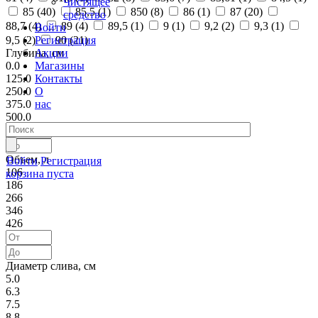
Чистящее
85 (
40
)
85,5 (
1
)
850 (
8
)
86 (
1
)
87 (
20
)
средство
88,7 (
4
)
89 (
4
)
89,5 (
1
)
9 (
1
)
9,2 (
2
)
9,3 (
1
)
Войти
Регистрация
9,5 (
2
)
90 (
21
)
Акции
Глубина, см
Магазины
0.0
Контакты
125.0
О
250.0
нас
375.0
500.0
Объем, л
Войти
Регистрация
106
корзина пуста
186
266
346
426
Диаметр слива, см
5.0
6.3
7.5
8.8