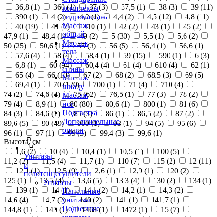
36,8 (
1
)
360 (
1
)
37 (
3
)
37,5 (
1
)
38 (
3
)
39 (
11
)
комплекты
390 (
1
)
4 (
2
)
4,2 (
1
)
4,4 (
2
)
4,5 (
12
)
4,8 (
11
)
гидромассажа
Массаж
40 (
19
)
41 (
2
)
410 (
1
)
42 (
2
)
43 (
1
)
45 (
2
)
общий
47,9 (
1
)
48,4 (
1
)
49 (
2
)
5 (
30
)
5,5 (
1
)
5,6 (
2
)
Массаж
50 (
25
)
50,6 (
1
)
55 (
3
)
56 (
5
)
56,4 (
1
)
56,6 (
1
)
тела
57,6 (
4
)
58 (
4
)
58,4 (
1
)
59 (
15
)
590 (
1
)
6 (
3
)
Массаж
6,8 (
1
)
60 (
94
)
60,4 (
4
)
61 (
4
)
610 (
4
)
62 (
1
)
спины
65 (
4
)
66 (
10
)
67 (
2
)
68 (
2
)
68,5 (
3
)
69 (
5
)
Массаж
69,4 (
1
)
70 (
120
)
700 (
1
)
71 (
4
)
710 (
4
)
шиацу
74 (
2
)
74,6 (
4
)
75 (
62
)
76,5 (
1
)
77 (
3
)
78 (
2
)
Массаж
79 (
4
)
8,9 (
1
)
80 (
80
)
80,6 (
1
)
800 (
1
)
81 (
6
)
ног
Подсветка
84 (
3
)
84,6 (
1
)
85 (
3
)
86 (
1
)
86,5 (
2
)
87 (
2
)
Дополнительные
89,6 (
5
)
90 (
49
)
900 (
1
)
93 (
1
)
94 (
5
)
95 (
6
)
опции
96 (
1
)
97 (
1
)
99 (
3
)
99,4 (
3
)
99,6 (
1
)
Высота, см
1,6 (
2
)
10 (
4
)
10,4 (
1
)
10,5 (
1
)
100 (
5
)
Унитазы
11,2 (
2
)
11,5 (
4
)
11,7 (
1
)
110 (
7
)
115 (
2
)
12 (
11
)
и
12,1 (
1
)
12,5 (
9
)
12,6 (
1
)
12,9 (
1
)
120 (
2
)
полотенцесушители
125 (
1
)
13,5 (
4
)
13,6 (
5
)
13.3 (
4
)
130 (
2
)
134 (
1
)
Унитазы
139 (
1
)
14 (
1
)
14,1 (
2
)
14,2 (
1
)
14,3 (
2
)
Напольные
14,6 (
4
)
14,7 (
2
)
140 (
2
)
141 (
1
)
141,7 (
1
)
унитазы
Подвесные
144,8 (
1
)
145 (
1
)
1468 (
1
)
1472 (
1
)
15 (
7
)