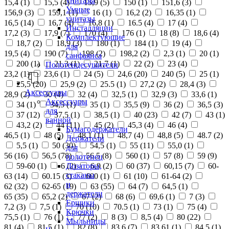
унитазы
15,4 (
1
)
15,5 (
4
)
15,9 (
5
)
150 (
1
)
151,6 (
3
)
Умные
156,9 (
3
)
159,1 (
1
)
16 (
1
)
16,2 (
2
)
16,35 (
1
)
унитазы
16,5 (
14
)
16,7 (
4
)
16,8 (
1
)
16.5 (
4
)
17 (
4
)
Инсталляции
17,2 (
3
)
17,9 (
7
)
170 (
4
)
176 (
1
)
18 (
8
)
18,6 (
4
)
Комплектующие
18,7 (
2
)
18,9 (
3
)
180 (
1
)
184 (
1
)
19 (
4
)
для
19,5 (
4
)
190 (
7
)
198 (
2
)
198,2 (
2
)
2,3 (
1
)
20 (
1
)
санфаянса
200 (
1
)
21,3 (
1
)
21,7 (
1
)
22 (
2
)
23 (
4
)
Полотенцесушители
23,2 (
1
)
23,6 (
1
)
24 (
5
)
24,6 (
20
)
240 (
5
)
25 (
1
)
25,5 (
20
)
25,9 (
2
)
25.5 (
1
)
27,2 (
2
)
28,4 (
3
)
Аксессуары
28,9 (
2
)
30 (
4
)
32 (
4
)
32,5 (
1
)
32,9 (
3
)
33,6 (
1
)
Аксессуары
34 (
1
)
34,5 (
1
)
35 (
1
)
35,5 (
9
)
36 (
2
)
36,5 (
3
)
для
37 (
12
)
37,5 (
1
)
38,5 (
1
)
40 (
23
)
42 (
7
)
43 (
1
)
ванной
43,2 (
2
)
44 (
11
)
45 (
2
)
45,3 (
4
)
46 (
4
)
Бумагодержатели
46,5 (
1
)
48 (
5
)
48,1 (
1
)
48,7 (
4
)
48,8 (
5
)
48.7 (
2
)
Держатели
5,5 (
1
)
50 (
30
)
54,5 (
1
)
55 (
11
)
55,0 (
1
)
для
56 (
16
)
56,5 (
78
)
56.5 (
8
)
560 (
1
)
57 (
8
)
59 (
9
)
полотенец
Дозаторы,
59-60 (
1
)
6 (
2
)
6,9 (
2
)
60 (
37
)
60,15 (
7
)
60-
стаканы
63 (
14
)
60.15 (
3
)
600 (
1
)
61 (
10
)
61-64 (
2
)
и
62 (
32
)
62-65 (
19
)
63 (
55
)
64 (
7
)
64,5 (
1
)
держатели
65 (
35
)
65,2 (
2
)
67 (
2
)
68 (
6
)
69,6 (
1
)
7 (
3
)
Ершики
7,2 (
3
)
7,5 (
1
)
70 (
10
)
70.5 (
1
)
73 (
1
)
75 (
4
)
Крючки
75,5 (
1
)
76 (
1
)
77 (
2
)
8 (
3
)
8,5 (
4
)
80 (
22
)
Мыльницы
81 (
4
)
81,5 (
1
)
82 (
8
)
83,6 (
7
)
83,61 (
1
)
84,5 (
1
)