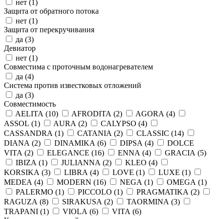
нет (
1
)
Защита от обратного потока
нет (
1
)
Защита от перекручивания
да (
3
)
Девиатор
нет (
1
)
Совместима с проточным водонагревателем
да (
4
)
Система против известковых отложений
да (
3
)
Совместимость
AELITA (
10
)
AFRODITA (
2
)
AGORA (
4
)
ASSOL (
1
)
AURA (
2
)
CALYPSO (
4
)
CASSANDRA (
1
)
CATANIA (
2
)
CLASSIC (
14
)
DIANA (
2
)
DINAMIKA (
6
)
DIPSA (
4
)
DOLCE
VITA (
2
)
ELEGANCE (
16
)
ENNA (
4
)
GRACIA (
5
)
IBIZA (
1
)
JULIANNA (
2
)
KLEO (
4
)
KORSIKA (
3
)
LIBRA (
4
)
LOVE (
1
)
LUXE (
1
)
MEDEA (
4
)
MODERN (
16
)
NEGA (
1
)
OMEGA (
1
)
PALERMO (
1
)
PICCOLO (
1
)
PRAGMATIKA (
2
)
RAGUZA (
8
)
SIRAKUSA (
2
)
TAORMINA (
3
)
TRAPANI (
1
)
VIOLA (
6
)
VITA (
6
)