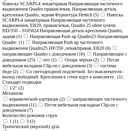
Навеска SCARPI-4 левая/правая Направляющая частичного
выдвижения Quadro правая/левая, Направляющая деталь
крепления Quadro, задняя Фурнитура Hettich (
5
)
Навеска
SCARPI-4 левая/правая Направляющая частичного
выдвижения, ЕВ20, правая/левая, Quadro 25 silent system
HD/350 – 9105624 Направляющая деталь крепления Quadro,
задняя (
1
)
Направляющая Push up Quadro25 Направляющая
Quadro (
1
)
Направляющая Push up частичного
выдвижения Quadro25 НР/350 ,левая/правая, ЕВ20 (
6
)
направляющие Quadro с доводчиком (
10
)
Направляющие с
доводчиком (
25
)
нет (
1
)
Опора чёрная (
2
)
Петля
мебельная вкладная Clip-on с доводчиком (
3
)
система
биде (
2
)
Со светодиодной подсветкой. Без выключателя -
выход свободный. Крепления к стене идут в комплекте. (
1
)
Стандарт подводки
1/2" (
2
)
Механизм
керамический картридж (
2
)
направляющие частичного
выдвижения (
11
)
Петля мебельная накладная Clip-on с
доводчиком (
7
)
Количество режимов струи
1 (
1
)
3 (
2
)
Тропический (верхний) душ