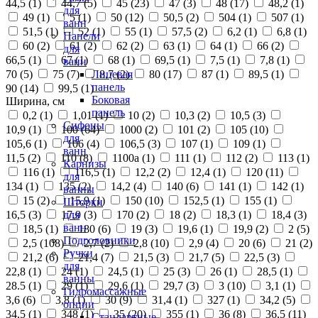
44,5 (
1
)
44,7 (
5
)
45 (
23
)
47 (
3
)
48 (
17
)
48,2 (
1
)
для
49 (
1
)
5 (
1
)
50 (
12
)
50,5 (
2
)
504 (
1
)
507 (
1
)
ванн
51,5 (
1
)
52 (
1
)
55 (
1
)
57,5 (
2
)
6,2 (
1
)
6,8 (
1
)
Панели
60 (
2
)
61 (
2
)
62 (
2
)
63 (
1
)
64 (
1
)
66 (
2
)
для
66,5 (
1
)
67 (
1
)
68 (
1
)
69,5 (
1
)
7,5 (
1
)
7,8 (
1
)
ванн
70 (
5
)
75 (
7
)
8,7 (
2
)
80 (
17
)
87 (
1
)
89,5 (
1
)
Лицевая
панель
90 (
14
)
99,5 (
1
)
Боковая
Ширина, см
панель
0,2 (
1
)
1,01 (
1
)
10 (
2
)
10,3 (
2
)
10,5 (
3
)
Сифоны
10,9 (
1
)
100 (
64
)
1000 (
2
)
101 (
2
)
105 (
10
)
для
105,6 (
1
)
106 (
4
)
106,5 (
3
)
107 (
1
)
109 (
1
)
ванн
11,5 (
2
)
110 (
8
)
1100а (
1
)
111 (
1
)
112 (
2
)
113 (
1
)
Карнизы
116 (
1
)
116,5 (
1
)
12,2 (
2
)
12,4 (
1
)
120 (
11
)
для
134 (
1
)
135 (
2
)
14,2 (
4
)
140 (
6
)
141 (
1
)
142 (
1
)
ванны
15 (
2
)
15,9 (
1
)
150 (
10
)
152,5 (
1
)
155 (
1
)
Шторки
16,5 (
3
)
17,9 (
3
)
170 (
2
)
18 (
2
)
18,3 (
1
)
18,4 (
3
)
для
ванн
18,5 (
1
)
180 (
6
)
19 (
3
)
19,6 (
1
)
19,9 (
2
)
2 (
5
)
Подголовники
2,5 (
108
)
2,7 (
2
)
2,8 (
10
)
2,9 (
4
)
20 (
6
)
21 (
2
)
Ручки
21,2 (
6
)
21,4 (
7
)
21,5 (
3
)
21,7 (
5
)
22,5 (
3
)
для
22,8 (
1
)
24 (
1
)
24,5 (
1
)
25 (
3
)
26 (
1
)
28,5 (
1
)
ванны
28.5 (
1
)
29 (
1
)
29,6 (
1
)
29,7 (
3
)
3 (
10
)
3,1 (
1
)
Гидромассажные
3,6 (
6
)
3,8 (
1
)
30 (
9
)
31,4 (
1
)
327 (
1
)
34,2 (
5
)
опции
34,5 (
1
)
348 (
1
)
35 (
20
)
355 (
1
)
36 (
8
)
36,5 (
11
)
Стандартные