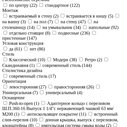
по центру (
22
)
стандартное (
122
)
Монтаж
встраиваемый в стену (
2
)
встраивается в нишу (
5
)
на ванну (
3
)
на пол (
7
)
на стену (
47
)
на
столешницу (
14
)
на умывальник (
34
)
напольные (
92
)
отдельно стоящие (
8
)
подвесные (
236
)
пристенные (
147
)
Угловая конструкция
да (
61
)
нет (
86
)
Стиль
Классический (
10
)
Модерн (
38
)
Ретро (
2
)
Скандинавия (
1
)
современный стиль (
144
)
Стилистика дизайна
современный стиль (
17
)
Ориентация
левосторонняя (
27
)
правосторонняя (
26
)
Универсальная (
7
)
универсальный (
4
)
Оснащение
Push-to-open (
1
)
Адаптерное кольцо с переливом
Ш.П.360-16 Выпуск 1 1/4"с нержавеющей чашкой 63 мм/
М200 (
1
)
антискользящее покрытие (
11
)
встроенный
слив-перелив (
10
)
донная крышка, выпуск с переливом,
кронштейны (
8
)
импульсная система смыва воды (
2
)