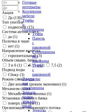
Готовые
интерьеры
Коллекции
Акция
мебели
Да (
136
)
Тумбы
Тип унитаза
и
подвесной (
15
)
столешницы
Система антивсплеск
Тумба
да (
1
)
Панель
Полочка в чаше
с
нет (
1
)
раковиной
Направление выпуска
Столешницы
горизонтальный (
3
)
без
Объем смывн. бачка, л
раковины
3 и 6 (
1
)
6 / 3 л (
2
)
7,5 (
2
)
Тумба
Подвод воды
с
раковиной
Сбоку (
3
)
Подстолье
Режим слива воды
для
Две кнопки (режим экономии) (
1
)
столешницы
Механизм слива
Зеркала,
Механическая кнопка (
1
)
полки,
Установки сливного бачка
зеркало-
поверх унитаза (
1
)
шкаф
Организация смывающего потока
Зеркало