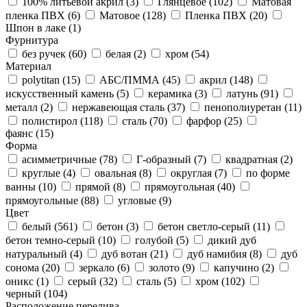
100% литьевой акрил (
3
)
Глянцевое (
102
)
Матовая
пленка ПВХ (
6
)
Матовое (
128
)
Пленка ПВХ (
20
)
Шпон в лаке (
1
)
Фурнитура
без ручек (
60
)
белая (
2
)
хром (
54
)
Материал
polytitan (
15
)
АБС/ПММА (
45
)
акрил (
148
)
искусственный камень (
5
)
керамика (
3
)
латунь (
91
)
металл (
2
)
нержавеющая сталь (
37
)
пенополиуретан (
11
)
полистирол (
118
)
сталь (
70
)
фарфор (
25
)
фаянс (
15
)
Форма
асимметричные (
78
)
Г-образный (
7
)
квадратная (
2
)
круглые (
4
)
овальная (
8
)
округлая (
7
)
по форме
ванны (
10
)
прямой (
8
)
прямоугольная (
40
)
прямоугольные (
88
)
угловые (
9
)
Цвет
белый (
561
)
бетон (
3
)
бетон светло-серый (
11
)
бетон темно-серый (
10
)
голубой (
5
)
дикий дуб
натуральный (
4
)
дуб вотан (
21
)
дуб намибия (
8
)
дуб
сонома (
20
)
зеркало (
6
)
золото (
9
)
капучино (
2
)
оникс (
1
)
серый (
32
)
сталь (
5
)
хром (
102
)
черный (
104
)
Расположение перелива