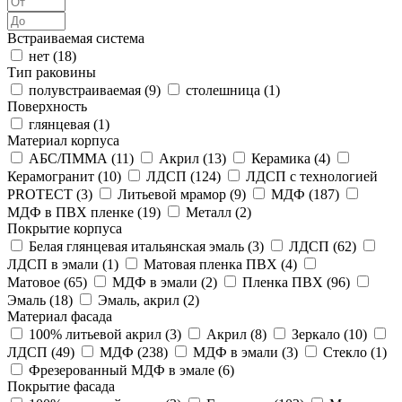
Встраиваемая система
нет (
18
)
Тип раковины
полувстраиваемая (
9
)
столешница (
1
)
Поверхность
глянцевая (
1
)
Материал корпуса
АБС/ПММА (
11
)
Акрил (
13
)
Керамика (
4
)
Керамогранит (
10
)
ЛДСП (
124
)
ЛДСП с технологией
PROTECT (
3
)
Литьевой мрамор (
9
)
МДФ (
187
)
МДФ в ПВХ пленке (
19
)
Металл (
2
)
Покрытие корпуса
Белая глянцевая итальянская эмаль (
3
)
ЛДСП (
62
)
ЛДСП в эмали (
1
)
Матовая пленка ПВХ (
4
)
Матовое (
65
)
МДФ в эмали (
2
)
Пленка ПВХ (
96
)
Эмаль (
18
)
Эмаль, акрил (
2
)
Материал фасада
100% литьевой акрил (
3
)
Акрил (
8
)
Зеркало (
10
)
ЛДСП (
49
)
МДФ (
238
)
МДФ в эмали (
3
)
Стекло (
1
)
Фрезерованный МДФ в эмале (
6
)
Покрытие фасада