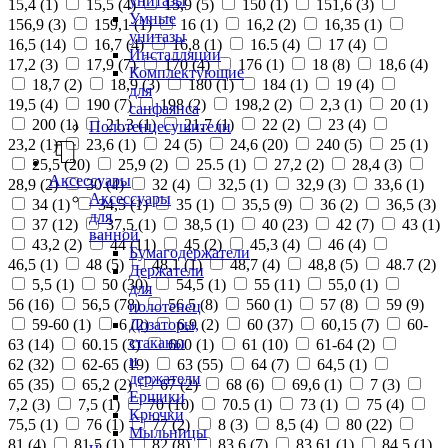
унитазы
15,4 (
1
)
15,5 (
4
)
15,9 (
5
)
150 (
1
)
151,6 (
3
)
Умные
156,9 (
3
)
159,1 (
1
)
16 (
1
)
16,2 (
2
)
16,35 (
1
)
унитазы
16,5 (
14
)
16,7 (
4
)
16,8 (
1
)
16.5 (
4
)
17 (
4
)
Инсталляции
17,2 (
3
)
17,9 (
7
)
170 (
4
)
176 (
1
)
18 (
8
)
18,6 (
4
)
Комплектующие
18,7 (
2
)
18,9 (
3
)
180 (
1
)
184 (
1
)
19 (
4
)
для
19,5 (
4
)
190 (
7
)
198 (
2
)
198,2 (
2
)
2,3 (
1
)
20 (
1
)
санфаянса
200 (
1
)
21,3 (
1
)
21,7 (
1
)
22 (
2
)
23 (
4
)
Полотенцесушители
23,2 (
1
)
23,6 (
1
)
24 (
5
)
24,6 (
20
)
240 (
5
)
25 (
1
)
25,5 (
20
)
25,9 (
2
)
25.5 (
1
)
27,2 (
2
)
28,4 (
3
)
Аксессуары
28,9 (
2
)
30 (
4
)
32 (
4
)
32,5 (
1
)
32,9 (
3
)
33,6 (
1
)
Аксессуары
34 (
1
)
34,5 (
1
)
35 (
1
)
35,5 (
9
)
36 (
2
)
36,5 (
3
)
для
37 (
12
)
37,5 (
1
)
38,5 (
1
)
40 (
23
)
42 (
7
)
43 (
1
)
ванной
43,2 (
2
)
44 (
11
)
45 (
2
)
45,3 (
4
)
46 (
4
)
Бумагодержатели
46,5 (
1
)
48 (
5
)
48,1 (
1
)
48,7 (
4
)
48,8 (
5
)
48.7 (
2
)
Держатели
5,5 (
1
)
50 (
30
)
54,5 (
1
)
55 (
11
)
55,0 (
1
)
для
56 (
16
)
56,5 (
78
)
56.5 (
8
)
560 (
1
)
57 (
8
)
59 (
9
)
полотенец
Дозаторы,
59-60 (
1
)
6 (
2
)
6,9 (
2
)
60 (
37
)
60,15 (
7
)
60-
стаканы
63 (
14
)
60.15 (
3
)
600 (
1
)
61 (
10
)
61-64 (
2
)
и
62 (
32
)
62-65 (
19
)
63 (
55
)
64 (
7
)
64,5 (
1
)
держатели
65 (
35
)
65,2 (
2
)
67 (
2
)
68 (
6
)
69,6 (
1
)
7 (
3
)
Ершики
7,2 (
3
)
7,5 (
1
)
70 (
10
)
70.5 (
1
)
73 (
1
)
75 (
4
)
Крючки
75,5 (
1
)
76 (
1
)
77 (
2
)
8 (
3
)
8,5 (
4
)
80 (
22
)
Мыльницы
81 (
4
)
81,5 (
1
)
82 (
8
)
83,6 (
7
)
83,61 (
1
)
84,5 (
1
)