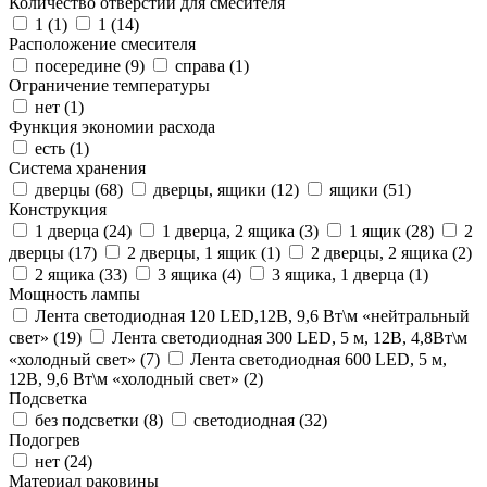
Количество отверстий для смесителя
1 (
1
)
1 (
14
)
Расположение смесителя
посередине (
9
)
справа (
1
)
Ограничение температуры
нет (
1
)
Функция экономии расхода
есть (
1
)
Система хранения
дверцы (
68
)
дверцы, ящики (
12
)
ящики (
51
)
Конструкция
1 дверца (
24
)
1 дверца, 2 ящика (
3
)
1 ящик (
28
)
2
дверцы (
17
)
2 дверцы, 1 ящик (
1
)
2 дверцы, 2 ящика (
2
)
2 ящика (
33
)
3 ящика (
4
)
3 ящика, 1 дверца (
1
)
Мощность лампы
Лента светодиодная 120 LED,12В, 9,6 Вт\м «нейтральный
свет» (
19
)
Лента светодиодная 300 LED, 5 м, 12В, 4,8Вт\м
«холодный свет» (
7
)
Лента светодиодная 600 LED, 5 м,
12В, 9,6 Вт\м «холодный свет» (
2
)
Подсветка
без подсветки (
8
)
светодиодная (
32
)
Подогрев
нет (
24
)
Материал раковины