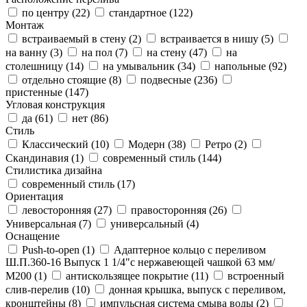
по центру (
22
)
стандартное (
122
)
Монтаж
встраиваемый в стену (
2
)
встраивается в нишу (
5
)
на ванну (
3
)
на пол (
7
)
на стену (
47
)
на
столешницу (
14
)
на умывальник (
34
)
напольные (
92
)
отдельно стоящие (
8
)
подвесные (
236
)
пристенные (
147
)
Угловая конструкция
да (
61
)
нет (
86
)
Стиль
Классический (
10
)
Модерн (
38
)
Ретро (
2
)
Скандинавия (
1
)
современный стиль (
144
)
Стилистика дизайна
современный стиль (
17
)
Ориентация
левосторонняя (
27
)
правосторонняя (
26
)
Универсальная (
7
)
универсальный (
4
)
Оснащение
Push-to-open (
1
)
Адаптерное кольцо с переливом
Ш.П.360-16 Выпуск 1 1/4"с нержавеющей чашкой 63 мм/
М200 (
1
)
антискользящее покрытие (
11
)
встроенный
слив-перелив (
10
)
донная крышка, выпуск с переливом,
кронштейны (
8
)
импульсная система смыва воды (
2
)