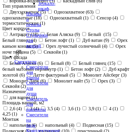
воронка-водоворот (
3
)
каскадный слив (
6
)
Зеркало-
Тип управления
шкаф
Двухзахватное (
5
)
Однозахватное (
63
)
Шкафы
однозахватные (
18
)
Однозахватный (
1
)
Сенсор (
4
)
и
термостатические (
1
)
пеналы
Цвет корпуса
Столы
Антрацит (
18
)
Белая Аляска (
9
)
Белый (
15
)
Стульчики
Белый глянец (
4
)
Бетон лофт (
1
)
Дуб ватан (
9
)
Орех
для
ванной
каньон коньяк (
5
)
Орех лучистый солнечный (
4
)
Орех
ноче тортона (
5
)
Секвойя (
1
)
Цвет фасада
Смесители
Белая Аляска (
6
)
Белый (
8
)
Белый глянец (
15
)
Смесители
белый матовый перламутр (
1
)
Бетон лофт (
2
)
Дуб крафт
для
золотой (
6
)
Латте фактурный (
5
)
Монолит Айсберг (
3
)
ванны
Монолит Дарк (
6
)
Монолит найт (
5
)
Орех (
3
)
Смесители
Секвойя (
2
)
для
Назначение
душа
для ванны (
1
)
Смеситель
Площадь ванной, м2
для
2,6 (
4
)
3 (
4
)
3,5 (
4
)
3,6 (
1
)
3,9 (
1
)
4 (
1
)
раковины
4,25 (
1
)
Смесители
Монтаж
на
напольная (
6
)
напольный (
4
)
Подвесная (
15
)
биде
Комплектующие
Подвесное (
1
)
подвесной (
10
)
пристенный (
2
)