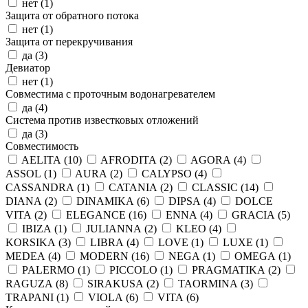
нет (
1
)
Защита от обратного потока
нет (
1
)
Защита от перекручивания
да (
3
)
Девиатор
нет (
1
)
Совместима с проточным водонагревателем
да (
4
)
Система против известковых отложений
да (
3
)
Совместимость
AELITA (
10
)
AFRODITA (
2
)
AGORA (
4
)
ASSOL (
1
)
AURA (
2
)
CALYPSO (
4
)
CASSANDRA (
1
)
CATANIA (
2
)
CLASSIC (
14
)
DIANA (
2
)
DINAMIKA (
6
)
DIPSA (
4
)
DOLCE
VITA (
2
)
ELEGANCE (
16
)
ENNA (
4
)
GRACIA (
5
)
IBIZA (
1
)
JULIANNA (
2
)
KLEO (
4
)
KORSIKA (
3
)
LIBRA (
4
)
LOVE (
1
)
LUXE (
1
)
MEDEA (
4
)
MODERN (
16
)
NEGA (
1
)
OMEGA (
1
)
PALERMO (
1
)
PICCOLO (
1
)
PRAGMATIKA (
2
)
RAGUZA (
8
)
SIRAKUSA (
2
)
TAORMINA (
3
)
TRAPANI (
1
)
VIOLA (
6
)
VITA (
6
)