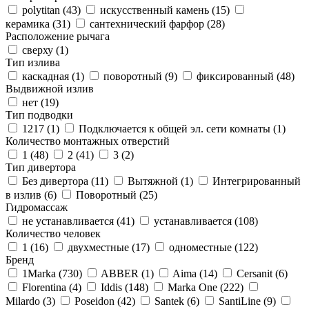
polytitan (
43
)
искусственный камень (
15
)
керамика (
31
)
сантехнический фарфор (
28
)
Расположение рычага
сверху (
1
)
Тип излива
каскадная (
1
)
поворотный (
9
)
фиксированный (
48
)
Выдвижной излив
нет (
19
)
Тип подводки
1217 (
1
)
Подключается к общей эл. сети комнаты (
1
)
Количество монтажных отверстий
1 (
48
)
2 (
41
)
3 (
2
)
Тип дивертора
Без дивертора (
11
)
Вытяжной (
1
)
Интегрированный
в излив (
6
)
Поворотный (
25
)
Гидромассаж
не устанавливается (
41
)
устанавливается (
108
)
Количество человек
1 (
16
)
двухместные (
17
)
одноместные (
122
)
Бренд
1Marka (
730
)
ABBER (
1
)
Aima (
14
)
Cersanit (
6
)
Florentina (
4
)
Iddis (
148
)
Marka One (
222
)
Milardo (
3
)
Poseidon (
42
)
Santek (
6
)
SantiLine (
9
)