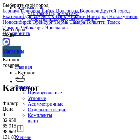
Выберите свой город
Гидромассаж
Барнаул
Белгород
Бийск
Волгоград
Воронеж
Другой город
Что такое гидромассаж?
Екатеринбург
Ижевск
Казань
Нижний Новгород
Новокузнецк
Собрать гидромассажную ванну
Новосибирск
Оренбург
Пермь
Самара
Тольятти
Томск
Тюмень
Чебоксары
Ярославль
Ваш город:
Перезвонить
Томск
Магазины
Каталог
товаров
Главная
- Каталог
Каталог
Ванны
Прямоугольные
Угловые
Фильтр
Асимметричные
Цена
Отдельностоящие
0
Комплекты
32 958
ванн
65 915
98 873
131 830
Мебель