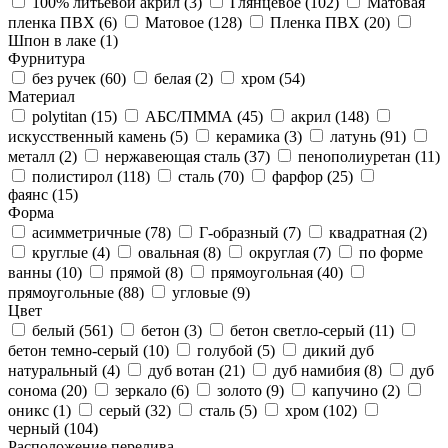
100% литьевой акрил (
3
)
Глянцевое (
102
)
Матовая
пленка ПВХ (
6
)
Матовое (
128
)
Пленка ПВХ (
20
)
Шпон в лаке (
1
)
Фурнитура
без ручек (
60
)
белая (
2
)
хром (
54
)
Материал
polytitan (
15
)
АБС/ПММА (
45
)
акрил (
148
)
искусственный камень (
5
)
керамика (
3
)
латунь (
91
)
металл (
2
)
нержавеющая сталь (
37
)
пенополиуретан (
11
)
полистирол (
118
)
сталь (
70
)
фарфор (
25
)
фаянс (
15
)
Форма
асимметричные (
78
)
Г-образный (
7
)
квадратная (
2
)
круглые (
4
)
овальная (
8
)
округлая (
7
)
по форме
ванны (
10
)
прямой (
8
)
прямоугольная (
40
)
прямоугольные (
88
)
угловые (
9
)
Цвет
белый (
561
)
бетон (
3
)
бетон светло-серый (
11
)
бетон темно-серый (
10
)
голубой (
5
)
дикий дуб
натуральный (
4
)
дуб вотан (
21
)
дуб намибия (
8
)
дуб
сонома (
20
)
зеркало (
6
)
золото (
9
)
капучино (
2
)
оникс (
1
)
серый (
32
)
сталь (
5
)
хром (
102
)
черный (
104
)
Расположение перелива