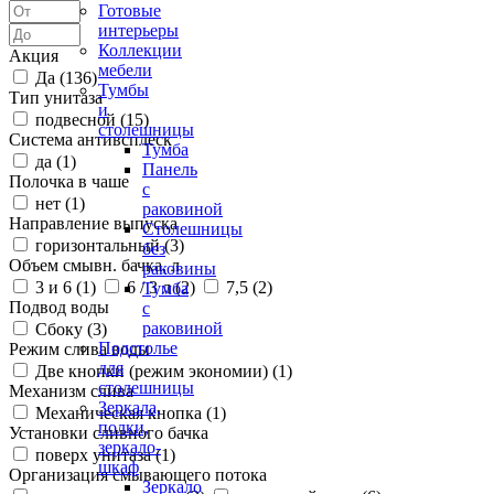
Готовые
интерьеры
Коллекции
Акция
мебели
Да (
136
)
Тумбы
Тип унитаза
и
подвесной (
15
)
столешницы
Система антивсплеск
Тумба
да (
1
)
Панель
Полочка в чаше
с
нет (
1
)
раковиной
Направление выпуска
Столешницы
горизонтальный (
3
)
без
Объем смывн. бачка, л
раковины
3 и 6 (
1
)
6 / 3 л (
2
)
7,5 (
2
)
Тумба
Подвод воды
с
раковиной
Сбоку (
3
)
Подстолье
Режим слива воды
для
Две кнопки (режим экономии) (
1
)
столешницы
Механизм слива
Зеркала,
Механическая кнопка (
1
)
полки,
Установки сливного бачка
зеркало-
поверх унитаза (
1
)
шкаф
Организация смывающего потока
Зеркало