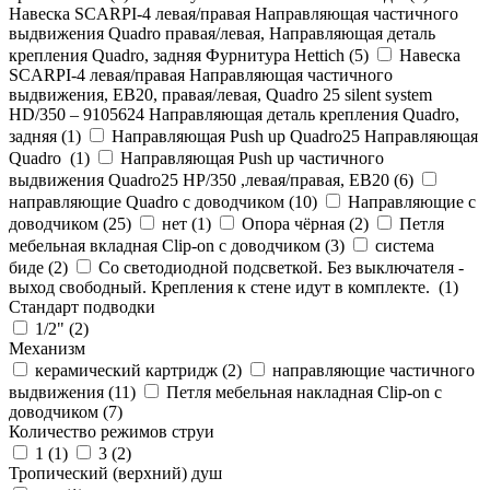
Навеска SCARPI-4 левая/правая Направляющая частичного
выдвижения Quadro правая/левая, Направляющая деталь
крепления Quadro, задняя Фурнитура Hettich (
5
)
Навеска
SCARPI-4 левая/правая Направляющая частичного
выдвижения, ЕВ20, правая/левая, Quadro 25 silent system
HD/350 – 9105624 Направляющая деталь крепления Quadro,
задняя (
1
)
Направляющая Push up Quadro25 Направляющая
Quadro (
1
)
Направляющая Push up частичного
выдвижения Quadro25 НР/350 ,левая/правая, ЕВ20 (
6
)
направляющие Quadro с доводчиком (
10
)
Направляющие с
доводчиком (
25
)
нет (
1
)
Опора чёрная (
2
)
Петля
мебельная вкладная Clip-on с доводчиком (
3
)
система
биде (
2
)
Со светодиодной подсветкой. Без выключателя -
выход свободный. Крепления к стене идут в комплекте. (
1
)
Стандарт подводки
1/2" (
2
)
Механизм
керамический картридж (
2
)
направляющие частичного
выдвижения (
11
)
Петля мебельная накладная Clip-on с
доводчиком (
7
)
Количество режимов струи
1 (
1
)
3 (
2
)
Тропический (верхний) душ