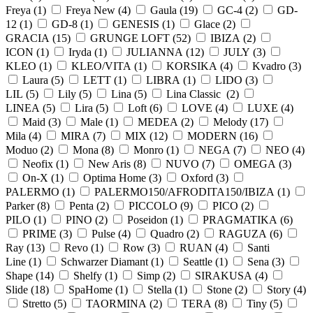
Freya (
1
)
Freya New (
4
)
Gaula (
19
)
GC-4 (
2
)
GD-
12 (
1
)
GD-8 (
1
)
GENESIS (
1
)
Glace (
2
)
GRACIA (
15
)
GRUNGE LOFT (
52
)
IBIZA (
2
)
ICON (
1
)
Iryda (
1
)
JULIANNA (
12
)
JULY (
3
)
KLEO (
1
)
KLEO/VITA (
1
)
KORSIKA (
4
)
Kvadro (
3
)
Laura (
5
)
LETT (
1
)
LIBRA (
1
)
LIDO (
3
)
LIL (
5
)
Lily (
5
)
Lina (
5
)
Lina Classic (
2
)
LINEA (
5
)
Lira (
5
)
Loft (
6
)
LOVE (
4
)
LUXE (
4
)
Maid (
3
)
Male (
1
)
MEDEA (
2
)
Melody (
17
)
Mila (
4
)
MIRA (
7
)
MIX (
12
)
MODERN (
16
)
Moduo (
2
)
Mona (
8
)
Monro (
1
)
NEGA (
7
)
NEO (
4
)
Neofix (
1
)
New Aris (
8
)
NUVO (
7
)
OMEGA (
3
)
On-X (
1
)
Optima Home (
3
)
Oxford (
3
)
PALERMO (
1
)
PALERMO150/AFRODITA150/IBIZA (
1
)
Parker (
8
)
Penta (
2
)
PICCOLO (
9
)
PICO (
2
)
PILO (
1
)
PINO (
2
)
Poseidon (
1
)
PRAGMATIKA (
6
)
PRIME (
3
)
Pulse (
4
)
Quadro (
2
)
RAGUZA (
6
)
Ray (
13
)
Revo (
1
)
Row (
3
)
RUAN (
4
)
Santi
Line (
1
)
Schwarzer Diamant (
1
)
Seattle (
1
)
Sena (
3
)
Shape (
14
)
Shelfy (
1
)
Simp (
2
)
SIRAKUSA (
4
)
Slide (
18
)
SpaHome (
1
)
Stella (
1
)
Stone (
2
)
Story (
4
)
Stretto (
5
)
TAORMINA (
2
)
TERA (
8
)
Tiny (
5
)