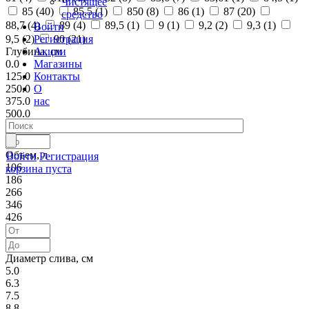
Чистящее
85 (
40
)
85,5 (
1
)
850 (
8
)
86 (
1
)
87 (
20
)
средство
88,7 (
4
)
89 (
4
)
89,5 (
1
)
9 (
1
)
9,2 (
2
)
9,3 (
1
)
Войти
Регистрация
9,5 (
2
)
90 (
21
)
Акции
Глубина, см
Магазины
0.0
Контакты
125.0
О
250.0
нас
375.0
500.0
Объем, л
Войти
Регистрация
106
корзина пуста
186
266
346
426
Диаметр слива, см
5.0
6.3
7.5
8.8