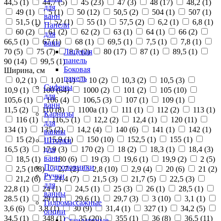
44,5 (
1
)
44,7 (
5
)
45 (
23
)
47 (
3
)
48 (
17
)
48,2 (
1
)
для
49 (
1
)
5 (
1
)
50 (
12
)
50,5 (
2
)
504 (
1
)
507 (
1
)
ванн
51,5 (
1
)
52 (
1
)
55 (
1
)
57,5 (
2
)
6,2 (
1
)
6,8 (
1
)
Панели
60 (
2
)
61 (
2
)
62 (
2
)
63 (
1
)
64 (
1
)
66 (
2
)
для
66,5 (
1
)
67 (
1
)
68 (
1
)
69,5 (
1
)
7,5 (
1
)
7,8 (
1
)
ванн
70 (
5
)
75 (
7
)
8,7 (
2
)
80 (
17
)
87 (
1
)
89,5 (
1
)
Лицевая
панель
90 (
14
)
99,5 (
1
)
Боковая
Ширина, см
панель
0,2 (
1
)
1,01 (
1
)
10 (
2
)
10,3 (
2
)
10,5 (
3
)
Сифоны
10,9 (
1
)
100 (
64
)
1000 (
2
)
101 (
2
)
105 (
10
)
для
105,6 (
1
)
106 (
4
)
106,5 (
3
)
107 (
1
)
109 (
1
)
ванн
11,5 (
2
)
110 (
8
)
1100а (
1
)
111 (
1
)
112 (
2
)
113 (
1
)
Карнизы
116 (
1
)
116,5 (
1
)
12,2 (
2
)
12,4 (
1
)
120 (
11
)
для
134 (
1
)
135 (
2
)
14,2 (
4
)
140 (
6
)
141 (
1
)
142 (
1
)
ванны
15 (
2
)
15,9 (
1
)
150 (
10
)
152,5 (
1
)
155 (
1
)
Шторки
16,5 (
3
)
17,9 (
3
)
170 (
2
)
18 (
2
)
18,3 (
1
)
18,4 (
3
)
для
ванн
18,5 (
1
)
180 (
6
)
19 (
3
)
19,6 (
1
)
19,9 (
2
)
2 (
5
)
Подголовники
2,5 (
108
)
2,7 (
2
)
2,8 (
10
)
2,9 (
4
)
20 (
6
)
21 (
2
)
Ручки
21,2 (
6
)
21,4 (
7
)
21,5 (
3
)
21,7 (
5
)
22,5 (
3
)
для
22,8 (
1
)
24 (
1
)
24,5 (
1
)
25 (
3
)
26 (
1
)
28,5 (
1
)
ванны
28.5 (
1
)
29 (
1
)
29,6 (
1
)
29,7 (
3
)
3 (
10
)
3,1 (
1
)
Гидромассажные
3,6 (
6
)
3,8 (
1
)
30 (
9
)
31,4 (
1
)
327 (
1
)
34,2 (
5
)
опции
34,5 (
1
)
348 (
1
)
35 (
20
)
355 (
1
)
36 (
8
)
36,5 (
11
)
Стандартные