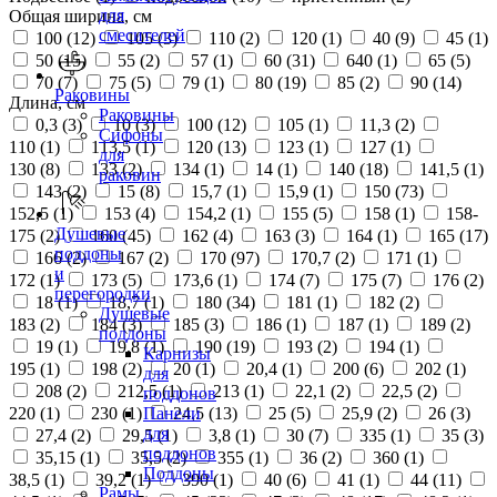
для
Общая ширина, см
смесителей
100 (
12
)
105 (
3
)
110 (
2
)
120 (
1
)
40 (
9
)
45 (
1
)
50 (
15
)
55 (
2
)
57 (
1
)
60 (
31
)
640 (
1
)
65 (
5
)
70 (
7
)
75 (
5
)
79 (
1
)
80 (
19
)
85 (
2
)
90 (
14
)
Раковины
Длина, см
Раковины
0,3 (
3
)
10 (
3
)
100 (
12
)
105 (
1
)
11,3 (
2
)
Сифоны
110 (
1
)
113,5 (
1
)
120 (
13
)
123 (
1
)
127 (
1
)
для
130 (
8
)
133 (
2
)
134 (
1
)
14 (
1
)
140 (
18
)
141,5 (
1
)
раковин
143 (
2
)
15 (
8
)
15,7 (
1
)
15,9 (
1
)
150 (
73
)
152,5 (
1
)
153 (
4
)
154,2 (
1
)
155 (
5
)
158 (
1
)
158-
Душевые
175 (
2
)
160 (
45
)
162 (
4
)
163 (
3
)
164 (
1
)
165 (
17
)
поддоны
166 (
2
)
167 (
2
)
170 (
97
)
170,7 (
2
)
171 (
1
)
и
172 (
1
)
173 (
5
)
173,6 (
1
)
174 (
7
)
175 (
7
)
176 (
2
)
перегородки
18 (
1
)
18,7 (
1
)
180 (
34
)
181 (
1
)
182 (
2
)
Душевые
183 (
2
)
184 (
3
)
185 (
3
)
186 (
1
)
187 (
1
)
189 (
2
)
поддоны
19 (
1
)
19,8 (
1
)
190 (
19
)
193 (
2
)
194 (
1
)
Карнизы
195 (
1
)
198 (
2
)
20 (
1
)
20,4 (
1
)
200 (
6
)
202 (
1
)
для
208 (
2
)
212,5 (
1
)
213 (
1
)
22,1 (
2
)
22,5 (
2
)
поддонов
220 (
1
)
230 (
1
)
24,5 (
13
)
25 (
5
)
25,9 (
2
)
26 (
3
)
Панели
для
27,4 (
2
)
29,5 (
1
)
3,8 (
1
)
30 (
7
)
335 (
1
)
35 (
3
)
поддонов
35,15 (
1
)
35,5 (
2
)
355 (
1
)
36 (
2
)
360 (
1
)
Поддоны
38,5 (
1
)
39,2 (
1
)
390 (
1
)
40 (
6
)
41 (
1
)
44 (
11
)
Рамы