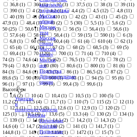
36,8 (
1
)
360 (
1
)
37 (
3
)
37,5 (
1
)
38 (
3
)
39 (
11
)
комплекты
390 (
1
)
4 (
2
)
4,2 (
1
)
4,4 (
2
)
4,5 (
12
)
4,8 (
11
)
гидромассажа
Массаж
40 (
19
)
41 (
2
)
410 (
1
)
42 (
2
)
43 (
1
)
45 (
2
)
общий
47,9 (
1
)
48,4 (
1
)
49 (
2
)
5 (
30
)
5,5 (
1
)
5,6 (
2
)
Массаж
50 (
25
)
50,6 (
1
)
55 (
3
)
56 (
5
)
56,4 (
1
)
56,6 (
1
)
тела
57,6 (
4
)
58 (
4
)
58,4 (
1
)
59 (
15
)
590 (
1
)
6 (
3
)
Массаж
6,8 (
1
)
60 (
94
)
60,4 (
4
)
61 (
4
)
610 (
4
)
62 (
1
)
спины
65 (
4
)
66 (
10
)
67 (
2
)
68 (
2
)
68,5 (
3
)
69 (
5
)
Массаж
69,4 (
1
)
70 (
120
)
700 (
1
)
71 (
4
)
710 (
4
)
шиацу
74 (
2
)
74,6 (
4
)
75 (
62
)
76,5 (
1
)
77 (
3
)
78 (
2
)
Массаж
79 (
4
)
8,9 (
1
)
80 (
80
)
80,6 (
1
)
800 (
1
)
81 (
6
)
ног
Подсветка
84 (
3
)
84,6 (
1
)
85 (
3
)
86 (
1
)
86,5 (
2
)
87 (
2
)
Дополнительные
89,6 (
5
)
90 (
49
)
900 (
1
)
93 (
1
)
94 (
5
)
95 (
6
)
опции
96 (
1
)
97 (
1
)
99 (
3
)
99,4 (
3
)
99,6 (
1
)
Высота, см
1,6 (
2
)
10 (
4
)
10,4 (
1
)
10,5 (
1
)
100 (
5
)
Унитазы
11,2 (
2
)
11,5 (
4
)
11,7 (
1
)
110 (
7
)
115 (
2
)
12 (
11
)
и
12,1 (
1
)
12,5 (
9
)
12,6 (
1
)
12,9 (
1
)
120 (
2
)
полотенцесушители
125 (
1
)
13,5 (
4
)
13,6 (
5
)
13.3 (
4
)
130 (
2
)
134 (
1
)
Унитазы
139 (
1
)
14 (
1
)
14,1 (
2
)
14,2 (
1
)
14,3 (
2
)
Напольные
14,6 (
4
)
14,7 (
2
)
140 (
2
)
141 (
1
)
141,7 (
1
)
унитазы
Подвесные
144,8 (
1
)
145 (
1
)
1468 (
1
)
1472 (
1
)
15 (
7
)