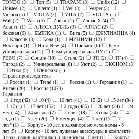
TONDO (
3
)
Torr (
5
)
TRAPANI (
3
)
Unifix (
12
)
Unisteel (
2
)
Uniterm (
1
)
Veil (
3
)
Vesper (
3
)
Victoria (
5
)
VIOLA (
3
)
VITA (
2
)
VOLTA (
1
)
Wall (
2
)
Wash (
5
)
Zodiac (
1
)
Zodiac X (
4
)
Аванти (
1
)
АЛИСА ДУБЛЬ (
3
)
АТЛАС (
2
)
боковая (
6
)
БЬЯНКА (
1
)
Вита (
5
)
ДЖУЛИАННА (
4
)
Классик (
3
)
Кода (
1
)
МИНИМИ (
12
)
Ноктюрн (
1
)
Нота New (
4
)
Прованс (
6
)
Рама
универсальная (
12
)
Рама универсальная ПУ (
1
)
РЕВО (
7
)
Соната (
18
)
Стиль (
2
)
ТR (
2
)
ТГ (
4
)
Тигода (
2
)
Универсальная (
8
)
Уют (
2
)
ЭКОНОМ (
3
)
Этюд (
5
)
Юнификс (
1
)
Страна производитель
Россия (
1
)
Trend (
1
)
Россия (
1
)
Германия (
1
)
Китай (
20
)
Россия (
1073
)
Гарантия
1 год (
42
)
10 (
4
)
10 лет (
41
)
15 (
2
)
15 лет (
84
)
17 (
1
)
17 лет (
152
)
2 года (
485
)
20 лет (
24
)
24
мес (
14
)
24 месяца (
7
)
25 лет (
18
)
3 года (
24
)
4
года (
1
)
5 лет (
20
)
6 месяцев (
4
)
7 лет (
1
)
7
лет* (
1
)
Корпус - 10 лет, водозапорные механизмы - 5
лет (
5
)
Корпус - 10 лет, душевые аксессуары в комплекте -
3 года, излив, картриджи и кранбуксы - 5 лет (
1
)
Корпус -