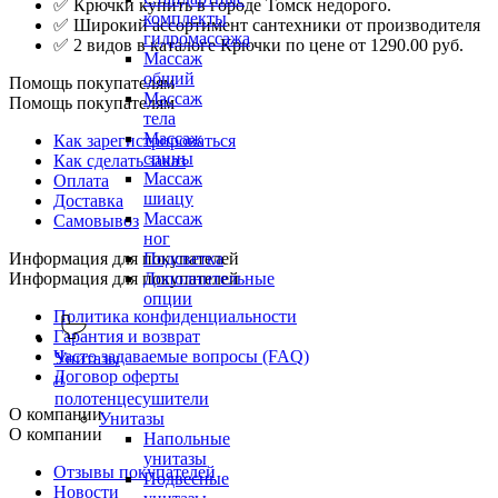
✅ Крючки купить в городе Томск недорого.
комплекты
✅ Широкий ассортимент сантехники от производителя
гидромассажа
✅ 2 видов в каталоге Крючки по цене от 1290.00 руб.
Массаж
общий
Помощь покупателям
Массаж
Помощь покупателям
тела
Массаж
Как зарегистрироваться
спины
Как сделать заказ
Массаж
Оплата
шиацу
Доставка
Массаж
Самовывоз
ног
Информация для покупателей
Подсветка
Информация для покупателей
Дополнительные
опции
Политика конфиденциальности
Гарантия и возврат
Часто задаваемые вопросы (FAQ)
Унитазы
Договор оферты
и
полотенцесушители
О компании
Унитазы
О компании
Напольные
унитазы
Отзывы покупателей
Подвесные
Новости