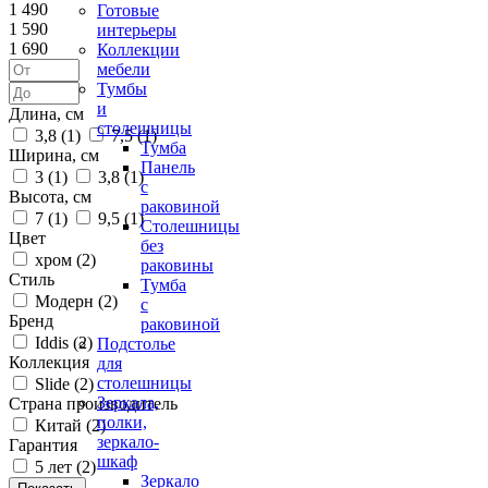
1 490
Готовые
1 590
интерьеры
1 690
Коллекции
мебели
Тумбы
и
Длина, см
столешницы
3,8 (
1
)
7,5 (
1
)
Тумба
Ширина, см
Панель
3 (
1
)
3,8 (
1
)
с
Высота, см
раковиной
7 (
1
)
9,5 (
1
)
Столешницы
Цвет
без
хром (
2
)
раковины
Стиль
Тумба
Модерн (
2
)
с
Бренд
раковиной
Iddis (
2
)
Подстолье
Коллекция
для
столешницы
Slide (
2
)
Зеркала,
Страна производитель
полки,
Китай (
2
)
зеркало-
Гарантия
шкаф
5 лет (
2
)
Зеркало