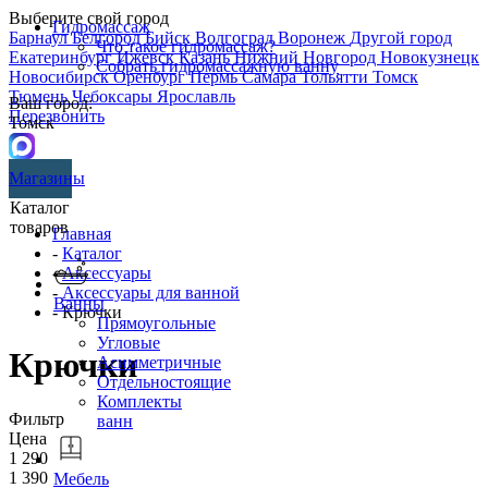
Выберите свой город
Гидромассаж
Барнаул
Белгород
Бийск
Волгоград
Воронеж
Другой город
Что такое гидромассаж?
Екатеринбург
Ижевск
Казань
Нижний Новгород
Новокузнецк
Собрать гидромассажную ванну
Новосибирск
Оренбург
Пермь
Самара
Тольятти
Томск
Тюмень
Чебоксары
Ярославль
Ваш город:
Перезвонить
Томск
Магазины
Каталог
товаров
Главная
-
Каталог
-
Аксессуары
-
Аксессуары для ванной
Ванны
- Крючки
Прямоугольные
Угловые
Крючки
Асимметричные
Отдельностоящие
Комплекты
Фильтр
ванн
Цена
1 290
1 390
Мебель