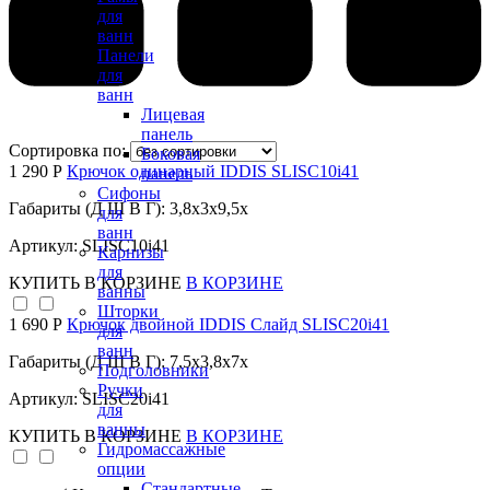
для
ванн
Панели
для
ванн
Лицевая
панель
Сортировка по:
Боковая
1 290 Р
Крючок одинарный IDDIS SLISC10i41
панель
Сифоны
Габариты (Д Ш В Г): 3,8x3x9,5x
для
ванн
Артикул: SLISC10i41
Карнизы
для
КУПИТЬ
В КОРЗИНЕ
В КОРЗИНЕ
ванны
Шторки
1 690 Р
Крючок двойной IDDIS Слайд SLISC20i41
для
ванн
Габариты (Д Ш В Г): 7,5x3,8x7x
Подголовники
Ручки
Артикул: SLISC20i41
для
ванны
КУПИТЬ
В КОРЗИНЕ
В КОРЗИНЕ
Гидромассажные
опции
Стандартные