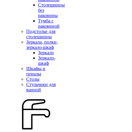
Столешницы
без
раковины
Тумба с
раковиной
Подстолье для
столешницы
Зеркала, полки,
зеркало-шкаф
Зеркало
Зеркало-
шкаф
Шкафы и
пеналы
Столы
Стульчики для
ванной