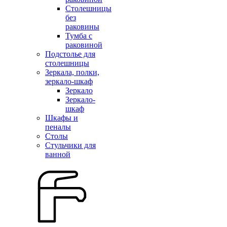
Столешницы
без
раковины
Тумба с
раковиной
Подстолье для
столешницы
Зеркала, полки,
зеркало-шкаф
Зеркало
Зеркало-
шкаф
Шкафы и
пеналы
Столы
Стульчики для
ванной