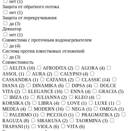
нет (
1
)
Защита от обратного потока
нет (
1
)
Защита от перекручивания
да (
3
)
Девиатор
нет (
1
)
Совместима с проточным водонагревателем
да (
4
)
Система против известковых отложений
да (
3
)
Совместимость
AELITA (
10
)
AFRODITA (
2
)
AGORA (
4
)
ASSOL (
1
)
AURA (
2
)
CALYPSO (
4
)
CASSANDRA (
1
)
CATANIA (
2
)
CLASSIC (
14
)
DIANA (
2
)
DINAMIKA (
6
)
DIPSA (
4
)
DOLCE
VITA (
2
)
ELEGANCE (
16
)
ENNA (
4
)
GRACIA (
5
)
IBIZA (
1
)
JULIANNA (
2
)
KLEO (
4
)
KORSIKA (
3
)
LIBRA (
4
)
LOVE (
1
)
LUXE (
1
)
MEDEA (
4
)
MODERN (
16
)
NEGA (
1
)
OMEGA (
1
)
PALERMO (
1
)
PICCOLO (
1
)
PRAGMATIKA (
2
)
RAGUZA (
8
)
SIRAKUSA (
2
)
TAORMINA (
3
)
TRAPANI (
1
)
VIOLA (
6
)
VITA (
6
)