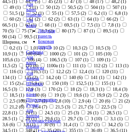
44,5 (
1
)
44,7 (
5
)
45 (
23
)
47 (
3
)
48 (
17
)
48,2 (
1
)
для
49 (
1
)
5 (
1
)
50 (
12
)
50,5 (
2
)
504 (
1
)
507 (
1
)
ванн
51,5 (
1
)
52 (
1
)
55 (
1
)
57,5 (
2
)
6,2 (
1
)
6,8 (
1
)
Панели
60 (
2
)
61 (
2
)
62 (
2
)
63 (
1
)
64 (
1
)
66 (
2
)
для
66,5 (
1
)
67 (
1
)
68 (
1
)
69,5 (
1
)
7,5 (
1
)
7,8 (
1
)
ванн
70 (
5
)
75 (
7
)
8,7 (
2
)
80 (
17
)
87 (
1
)
89,5 (
1
)
Лицевая
панель
90 (
14
)
99,5 (
1
)
Боковая
Ширина, см
панель
0,2 (
1
)
1,01 (
1
)
10 (
2
)
10,3 (
2
)
10,5 (
3
)
Сифоны
10,9 (
1
)
100 (
64
)
1000 (
2
)
101 (
2
)
105 (
10
)
для
105,6 (
1
)
106 (
4
)
106,5 (
3
)
107 (
1
)
109 (
1
)
ванн
11,5 (
2
)
110 (
8
)
1100а (
1
)
111 (
1
)
112 (
2
)
113 (
1
)
Карнизы
116 (
1
)
116,5 (
1
)
12,2 (
2
)
12,4 (
1
)
120 (
11
)
для
134 (
1
)
135 (
2
)
14,2 (
4
)
140 (
6
)
141 (
1
)
142 (
1
)
ванны
15 (
2
)
15,9 (
1
)
150 (
10
)
152,5 (
1
)
155 (
1
)
Шторки
16,5 (
3
)
17,9 (
3
)
170 (
2
)
18 (
2
)
18,3 (
1
)
18,4 (
3
)
для
ванн
18,5 (
1
)
180 (
6
)
19 (
3
)
19,6 (
1
)
19,9 (
2
)
2 (
5
)
Подголовники
2,5 (
108
)
2,7 (
2
)
2,8 (
10
)
2,9 (
4
)
20 (
6
)
21 (
2
)
Ручки
21,2 (
6
)
21,4 (
7
)
21,5 (
3
)
21,7 (
5
)
22,5 (
3
)
для
22,8 (
1
)
24 (
1
)
24,5 (
1
)
25 (
3
)
26 (
1
)
28,5 (
1
)
ванны
28.5 (
1
)
29 (
1
)
29,6 (
1
)
29,7 (
3
)
3 (
10
)
3,1 (
1
)
Гидромассажные
3,6 (
6
)
3,8 (
1
)
30 (
9
)
31,4 (
1
)
327 (
1
)
34,2 (
5
)
опции
34,5 (
1
)
348 (
1
)
35 (
20
)
355 (
1
)
36 (
8
)
36,5 (
11
)
Стандартные