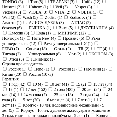
TONDO (
3
)
Torr (
5
)
TRAPANI (
3
)
Unifix (
12
)
Unisteel (
2
)
Uniterm (
1
)
Veil (
3
)
Vesper (
3
)
Victoria (
5
)
VIOLA (
3
)
VITA (
2
)
VOLTA (
1
)
Wall (
2
)
Wash (
5
)
Zodiac (
1
)
Zodiac X (
4
)
Аванти (
1
)
АЛИСА ДУБЛЬ (
3
)
АТЛАС (
2
)
боковая (
6
)
БЬЯНКА (
1
)
Вита (
5
)
ДЖУЛИАННА (
4
)
Классик (
3
)
Кода (
1
)
МИНИМИ (
12
)
Ноктюрн (
1
)
Нота New (
4
)
Прованс (
6
)
Рама
универсальная (
12
)
Рама универсальная ПУ (
1
)
РЕВО (
7
)
Соната (
18
)
Стиль (
2
)
ТR (
2
)
ТГ (
4
)
Тигода (
2
)
Универсальная (
8
)
Уют (
2
)
ЭКОНОМ (
3
)
Этюд (
5
)
Юнификс (
1
)
Страна производитель
Россия (
1
)
Trend (
1
)
Россия (
1
)
Германия (
1
)
Китай (
20
)
Россия (
1073
)
Гарантия
1 год (
42
)
10 (
4
)
10 лет (
41
)
15 (
2
)
15 лет (
84
)
17 (
1
)
17 лет (
152
)
2 года (
485
)
20 лет (
24
)
24
мес (
14
)
24 месяца (
7
)
25 лет (
18
)
3 года (
24
)
4
года (
1
)
5 лет (
20
)
6 месяцев (
4
)
7 лет (
1
)
7
лет* (
1
)
Корпус - 10 лет, водозапорные механизмы - 5
лет (
5
)
Корпус - 10 лет, душевые аксессуары в комплекте -
3 года, излив, картриджи и кранбуксы - 5 лет (
1
)
Корпус -