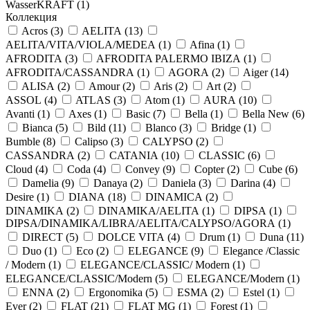
WasserKRAFT (
1
)
Коллекция
Acros (
3
)
AELITA (
13
)
AELITA/VITA/VIOLA/MEDEA (
1
)
Afina (
1
)
AFRODITA (
3
)
AFRODITA PALERMO IBIZA (
1
)
AFRODITA/CASSANDRA (
1
)
AGORA (
2
)
Aiger (
14
)
ALISA (
2
)
Amour (
2
)
Aris (
2
)
Art (
2
)
ASSOL (
4
)
ATLAS (
3
)
Atom (
1
)
AURA (
10
)
Avanti (
1
)
Axes (
1
)
Basic (
7
)
Bella (
1
)
Bella New (
6
)
Bianca (
5
)
Bild (
11
)
Blanco (
3
)
Bridge (
1
)
Bumble (
8
)
Calipso (
3
)
CALYPSO (
2
)
CASSANDRA (
2
)
CATANIA (
10
)
CLASSIC (
6
)
Cloud (
4
)
Coda (
4
)
Convey (
9
)
Copter (
2
)
Cube (
6
)
Damelia (
9
)
Danaya (
2
)
Daniela (
3
)
Darina (
4
)
Desire (
1
)
DIANA (
18
)
DINAMICA (
2
)
DINAMIKA (
2
)
DINAMIKA/AELITA (
1
)
DIPSA (
1
)
DIPSA/DINAMIKA/LIBRA/AELITA/CALYPSO/AGORA (
1
)
DIRECT (
5
)
DOLCE VITA (
4
)
Drum (
1
)
Duna (
11
)
Duo (
1
)
Eco (
2
)
ELEGANCE (
9
)
Elegance /Classic
/ Modern (
1
)
ELEGANCE/CLASSIC/ Modern (
1
)
ELEGANCE/CLASSIC/Modern (
5
)
ELEGANCE/Modern (
1
)
ENNA (
2
)
Ergonomika (
5
)
ESMA (
2
)
Estel (
1
)
Ever (
2
)
FLAT (
21
)
FLAT MG (
1
)
Forest (
1
)