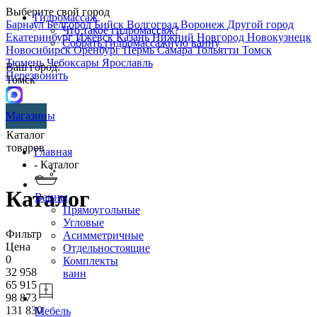
Выберите свой город
Гидромассаж
Барнаул
Белгород
Бийск
Волгоград
Воронеж
Другой город
Что такое гидромассаж?
Екатеринбург
Ижевск
Казань
Нижний Новгород
Новокузнецк
Собрать гидромассажную ванну
Новосибирск
Оренбург
Пермь
Самара
Тольятти
Томск
Тюмень
Чебоксары
Ярославль
Ваш город:
Перезвонить
Томск
Магазины
Каталог
товаров
Главная
- Каталог
Каталог
Ванны
Прямоугольные
Угловые
Фильтр
Асимметричные
Цена
Отдельностоящие
0
Комплекты
32 958
ванн
65 915
98 873
131 830
Мебель