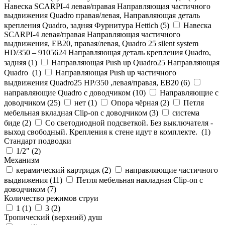
Навеска SCARPI-4 левая/правая Направляющая частичного
выдвижения Quadro правая/левая, Направляющая деталь
крепления Quadro, задняя Фурнитура Hettich (
5
)
Навеска
SCARPI-4 левая/правая Направляющая частичного
выдвижения, ЕВ20, правая/левая, Quadro 25 silent system
HD/350 – 9105624 Направляющая деталь крепления Quadro,
задняя (
1
)
Направляющая Push up Quadro25 Направляющая
Quadro (
1
)
Направляющая Push up частичного
выдвижения Quadro25 НР/350 ,левая/правая, ЕВ20 (
6
)
направляющие Quadro с доводчиком (
10
)
Направляющие с
доводчиком (
25
)
нет (
1
)
Опора чёрная (
2
)
Петля
мебельная вкладная Clip-on с доводчиком (
3
)
система
биде (
2
)
Со светодиодной подсветкой. Без выключателя -
выход свободный. Крепления к стене идут в комплекте. (
1
)
Стандарт подводки
1/2" (
2
)
Механизм
керамический картридж (
2
)
направляющие частичного
выдвижения (
11
)
Петля мебельная накладная Clip-on с
доводчиком (
7
)
Количество режимов струи
1 (
1
)
3 (
2
)
Тропический (верхний) душ