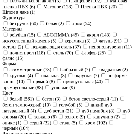
100% литьевой акрил (
3
)
Глянцевое (
102
)
Матовая
пленка ПВХ (
6
)
Матовое (
128
)
Пленка ПВХ (
20
)
Шпон в лаке (
1
)
Фурнитура
без ручек (
60
)
белая (
2
)
хром (
54
)
Материал
polytitan (
15
)
АБС/ПММА (
45
)
акрил (
148
)
искусственный камень (
5
)
керамика (
3
)
латунь (
91
)
металл (
2
)
нержавеющая сталь (
37
)
пенополиуретан (
11
)
полистирол (
118
)
сталь (
70
)
фарфор (
25
)
фаянс (
15
)
Форма
асимметричные (
78
)
Г-образный (
7
)
квадратная (
2
)
круглые (
4
)
овальная (
8
)
округлая (
7
)
по форме
ванны (
10
)
прямой (
8
)
прямоугольная (
40
)
прямоугольные (
88
)
угловые (
9
)
Цвет
белый (
561
)
бетон (
3
)
бетон светло-серый (
11
)
бетон темно-серый (
10
)
голубой (
5
)
дикий дуб
натуральный (
4
)
дуб вотан (
21
)
дуб намибия (
8
)
дуб
сонома (
20
)
зеркало (
6
)
золото (
9
)
капучино (
2
)
оникс (
1
)
серый (
32
)
сталь (
5
)
хром (
102
)
черный (
104
)
Расположение перелива