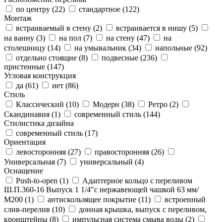
по центру (
22
)
стандартное (
122
)
Монтаж
встраиваемый в стену (
2
)
встраивается в нишу (
5
)
на ванну (
3
)
на пол (
7
)
на стену (
47
)
на
столешницу (
14
)
на умывальник (
34
)
напольные (
92
)
отдельно стоящие (
8
)
подвесные (
236
)
пристенные (
147
)
Угловая конструкция
да (
61
)
нет (
86
)
Стиль
Классический (
10
)
Модерн (
38
)
Ретро (
2
)
Скандинавия (
1
)
современный стиль (
144
)
Стилистика дизайна
современный стиль (
17
)
Ориентация
левосторонняя (
27
)
правосторонняя (
26
)
Универсальная (
7
)
универсальный (
4
)
Оснащение
Push-to-open (
1
)
Адаптерное кольцо с переливом
Ш.П.360-16 Выпуск 1 1/4"с нержавеющей чашкой 63 мм/
М200 (
1
)
антискользящее покрытие (
11
)
встроенный
слив-перелив (
10
)
донная крышка, выпуск с переливом,
кронштейны (
8
)
импульсная система смыва воды (
2
)