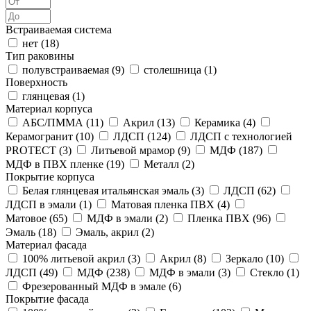
Встраиваемая система
нет (
18
)
Тип раковины
полувстраиваемая (
9
)
столешница (
1
)
Поверхность
глянцевая (
1
)
Материал корпуса
АБС/ПММА (
11
)
Акрил (
13
)
Керамика (
4
)
Керамогранит (
10
)
ЛДСП (
124
)
ЛДСП с технологией
PROTECT (
3
)
Литьевой мрамор (
9
)
МДФ (
187
)
МДФ в ПВХ пленке (
19
)
Металл (
2
)
Покрытие корпуса
Белая глянцевая итальянская эмаль (
3
)
ЛДСП (
62
)
ЛДСП в эмали (
1
)
Матовая пленка ПВХ (
4
)
Матовое (
65
)
МДФ в эмали (
2
)
Пленка ПВХ (
96
)
Эмаль (
18
)
Эмаль, акрил (
2
)
Материал фасада
100% литьевой акрил (
3
)
Акрил (
8
)
Зеркало (
10
)
ЛДСП (
49
)
МДФ (
238
)
МДФ в эмали (
3
)
Стекло (
1
)
Фрезерованный МДФ в эмале (
6
)
Покрытие фасада