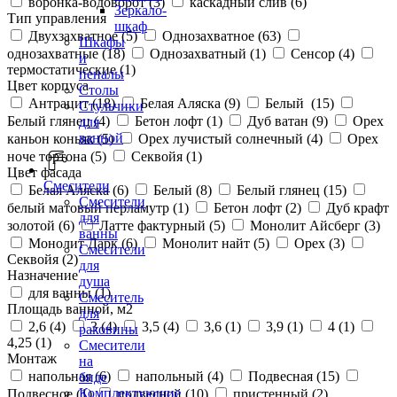
воронка-водоворот (
3
)
каскадный слив (
6
)
Зеркало-
Тип управления
шкаф
Двухзахватное (
5
)
Однозахватное (
63
)
Шкафы
однозахватные (
18
)
Однозахватный (
1
)
Сенсор (
4
)
и
термостатические (
1
)
пеналы
Цвет корпуса
Столы
Антрацит (
18
)
Белая Аляска (
9
)
Белый (
15
)
Стульчики
Белый глянец (
4
)
Бетон лофт (
1
)
Дуб ватан (
9
)
Орех
для
ванной
каньон коньяк (
5
)
Орех лучистый солнечный (
4
)
Орех
ноче тортона (
5
)
Секвойя (
1
)
Цвет фасада
Смесители
Белая Аляска (
6
)
Белый (
8
)
Белый глянец (
15
)
Смесители
белый матовый перламутр (
1
)
Бетон лофт (
2
)
Дуб крафт
для
золотой (
6
)
Латте фактурный (
5
)
Монолит Айсберг (
3
)
ванны
Монолит Дарк (
6
)
Монолит найт (
5
)
Орех (
3
)
Смесители
Секвойя (
2
)
для
Назначение
душа
для ванны (
1
)
Смеситель
Площадь ванной, м2
для
2,6 (
4
)
3 (
4
)
3,5 (
4
)
3,6 (
1
)
3,9 (
1
)
4 (
1
)
раковины
4,25 (
1
)
Смесители
Монтаж
на
напольная (
6
)
напольный (
4
)
Подвесная (
15
)
биде
Комплектующие
Подвесное (
1
)
подвесной (
10
)
пристенный (
2
)