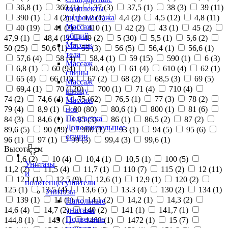
36,8 (
1
)
360 (
1
)
37 (
3
)
37,5 (
1
)
38 (
3
)
39 (
11
)
комплекты
390 (
1
)
4 (
2
)
4,2 (
1
)
4,4 (
2
)
4,5 (
12
)
4,8 (
11
)
гидромассажа
Массаж
40 (
19
)
41 (
2
)
410 (
1
)
42 (
2
)
43 (
1
)
45 (
2
)
общий
47,9 (
1
)
48,4 (
1
)
49 (
2
)
5 (
30
)
5,5 (
1
)
5,6 (
2
)
Массаж
50 (
25
)
50,6 (
1
)
55 (
3
)
56 (
5
)
56,4 (
1
)
56,6 (
1
)
тела
57,6 (
4
)
58 (
4
)
58,4 (
1
)
59 (
15
)
590 (
1
)
6 (
3
)
Массаж
6,8 (
1
)
60 (
94
)
60,4 (
4
)
61 (
4
)
610 (
4
)
62 (
1
)
спины
65 (
4
)
66 (
10
)
67 (
2
)
68 (
2
)
68,5 (
3
)
69 (
5
)
Массаж
69,4 (
1
)
70 (
120
)
700 (
1
)
71 (
4
)
710 (
4
)
шиацу
74 (
2
)
74,6 (
4
)
75 (
62
)
76,5 (
1
)
77 (
3
)
78 (
2
)
Массаж
79 (
4
)
8,9 (
1
)
80 (
80
)
80,6 (
1
)
800 (
1
)
81 (
6
)
ног
Подсветка
84 (
3
)
84,6 (
1
)
85 (
3
)
86 (
1
)
86,5 (
2
)
87 (
2
)
Дополнительные
89,6 (
5
)
90 (
49
)
900 (
1
)
93 (
1
)
94 (
5
)
95 (
6
)
опции
96 (
1
)
97 (
1
)
99 (
3
)
99,4 (
3
)
99,6 (
1
)
Высота, см
1,6 (
2
)
10 (
4
)
10,4 (
1
)
10,5 (
1
)
100 (
5
)
Унитазы
11,2 (
2
)
11,5 (
4
)
11,7 (
1
)
110 (
7
)
115 (
2
)
12 (
11
)
и
12,1 (
1
)
12,5 (
9
)
12,6 (
1
)
12,9 (
1
)
120 (
2
)
полотенцесушители
125 (
1
)
13,5 (
4
)
13,6 (
5
)
13.3 (
4
)
130 (
2
)
134 (
1
)
Унитазы
139 (
1
)
14 (
1
)
14,1 (
2
)
14,2 (
1
)
14,3 (
2
)
Напольные
14,6 (
4
)
14,7 (
2
)
140 (
2
)
141 (
1
)
141,7 (
1
)
унитазы
Подвесные
144,8 (
1
)
145 (
1
)
1468 (
1
)
1472 (
1
)
15 (
7
)