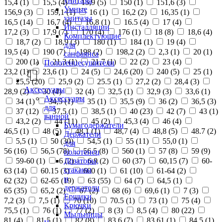
унитазы
15,4 (
1
)
15,5 (
4
)
15,9 (
5
)
150 (
1
)
151,6 (
3
)
Умные
156,9 (
3
)
159,1 (
1
)
16 (
1
)
16,2 (
2
)
16,35 (
1
)
унитазы
16,5 (
14
)
16,7 (
4
)
16,8 (
1
)
16.5 (
4
)
17 (
4
)
Инсталляции
17,2 (
3
)
17,9 (
7
)
170 (
4
)
176 (
1
)
18 (
8
)
18,6 (
4
)
Комплектующие
18,7 (
2
)
18,9 (
3
)
180 (
1
)
184 (
1
)
19 (
4
)
для
19,5 (
4
)
190 (
7
)
198 (
2
)
198,2 (
2
)
2,3 (
1
)
20 (
1
)
санфаянса
200 (
1
)
21,3 (
1
)
21,7 (
1
)
22 (
2
)
23 (
4
)
Полотенцесушители
23,2 (
1
)
23,6 (
1
)
24 (
5
)
24,6 (
20
)
240 (
5
)
25 (
1
)
25,5 (
20
)
25,9 (
2
)
25.5 (
1
)
27,2 (
2
)
28,4 (
3
)
Аксессуары
28,9 (
2
)
30 (
4
)
32 (
4
)
32,5 (
1
)
32,9 (
3
)
33,6 (
1
)
Аксессуары
34 (
1
)
34,5 (
1
)
35 (
1
)
35,5 (
9
)
36 (
2
)
36,5 (
3
)
для
37 (
12
)
37,5 (
1
)
38,5 (
1
)
40 (
23
)
42 (
7
)
43 (
1
)
ванной
43,2 (
2
)
44 (
11
)
45 (
2
)
45,3 (
4
)
46 (
4
)
Бумагодержатели
46,5 (
1
)
48 (
5
)
48,1 (
1
)
48,7 (
4
)
48,8 (
5
)
48.7 (
2
)
Держатели
5,5 (
1
)
50 (
30
)
54,5 (
1
)
55 (
11
)
55,0 (
1
)
для
56 (
16
)
56,5 (
78
)
56.5 (
8
)
560 (
1
)
57 (
8
)
59 (
9
)
полотенец
Дозаторы,
59-60 (
1
)
6 (
2
)
6,9 (
2
)
60 (
37
)
60,15 (
7
)
60-
стаканы
63 (
14
)
60.15 (
3
)
600 (
1
)
61 (
10
)
61-64 (
2
)
и
62 (
32
)
62-65 (
19
)
63 (
55
)
64 (
7
)
64,5 (
1
)
держатели
65 (
35
)
65,2 (
2
)
67 (
2
)
68 (
6
)
69,6 (
1
)
7 (
3
)
Ершики
7,2 (
3
)
7,5 (
1
)
70 (
10
)
70.5 (
1
)
73 (
1
)
75 (
4
)
Крючки
75,5 (
1
)
76 (
1
)
77 (
2
)
8 (
3
)
8,5 (
4
)
80 (
22
)
Мыльницы
81 (
4
)
81,5 (
1
)
82 (
8
)
83,6 (
7
)
83,61 (
1
)
84,5 (
1
)