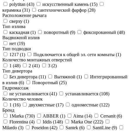
polytitan (
43
)
искусственный камень (
15
)
керамика (
31
)
сантехнический фарфор (
28
)
Расположение рычага
сверху (
1
)
Тип излива
каскадная (
1
)
поворотный (
9
)
фиксированный (
48
)
Выдвижной излив
нет (
19
)
Тип подводки
1217 (
1
)
Подключается к общей эл. сети комнаты (
1
)
Количество монтажных отверстий
1 (
48
)
2 (
41
)
3 (
2
)
Тип дивертора
Без дивертора (
11
)
Вытяжной (
1
)
Интегрированный
в излив (
6
)
Поворотный (
25
)
Гидромассаж
не устанавливается (
41
)
устанавливается (
108
)
Количество человек
1 (
16
)
двухместные (
17
)
одноместные (
122
)
Бренд
1Marka (
730
)
ABBER (
1
)
Aima (
14
)
Cersanit (
6
)
Florentina (
4
)
Iddis (
148
)
Marka One (
222
)
Milardo (
3
)
Poseidon (
42
)
Santek (
6
)
SantiLine (
9
)