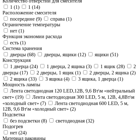
Количество отверстий для смесителя
1 (
1
)
1 (
14
)
Расположение смесителя
посередине (
9
)
справа (
1
)
Ограничение температуры
нет (
1
)
Функция экономии расхода
есть (
1
)
Система хранения
дверцы (
68
)
дверцы, ящики (
12
)
ящики (
51
)
Конструкция
1 дверца (
24
)
1 дверца, 2 ящика (
3
)
1 ящик (
28
)
2
дверцы (
17
)
2 дверцы, 1 ящик (
1
)
2 дверцы, 2 ящика (
2
)
2 ящика (
33
)
3 ящика (
4
)
3 ящика, 1 дверца (
1
)
Мощность лампы
Лента светодиодная 120 LED,12В, 9,6 Вт\м «нейтральный
свет» (
19
)
Лента светодиодная 300 LED, 5 м, 12В, 4,8Вт\м
«холодный свет» (
7
)
Лента светодиодная 600 LED, 5 м,
12В, 9,6 Вт\м «холодный свет» (
2
)
Подсветка
без подсветки (
8
)
светодиодная (
32
)
Подогрев
нет (
24
)
Материал раковины