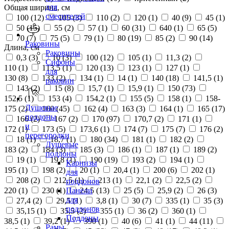
для
Общая ширина, см
смесителей
100 (
12
)
105 (
3
)
110 (
2
)
120 (
1
)
40 (
9
)
45 (
1
)
50 (
15
)
55 (
2
)
57 (
1
)
60 (
31
)
640 (
1
)
65 (
5
)
70 (
7
)
75 (
5
)
79 (
1
)
80 (
19
)
85 (
2
)
90 (
14
)
Раковины
Длина, см
Раковины
0,3 (
3
)
10 (
3
)
100 (
12
)
105 (
1
)
11,3 (
2
)
Сифоны
110 (
1
)
113,5 (
1
)
120 (
13
)
123 (
1
)
127 (
1
)
для
130 (
8
)
133 (
2
)
134 (
1
)
14 (
1
)
140 (
18
)
141,5 (
1
)
раковин
143 (
2
)
15 (
8
)
15,7 (
1
)
15,9 (
1
)
150 (
73
)
152,5 (
1
)
153 (
4
)
154,2 (
1
)
155 (
5
)
158 (
1
)
158-
Душевые
175 (
2
)
160 (
45
)
162 (
4
)
163 (
3
)
164 (
1
)
165 (
17
)
поддоны
166 (
2
)
167 (
2
)
170 (
97
)
170,7 (
2
)
171 (
1
)
и
172 (
1
)
173 (
5
)
173,6 (
1
)
174 (
7
)
175 (
7
)
176 (
2
)
перегородки
18 (
1
)
18,7 (
1
)
180 (
34
)
181 (
1
)
182 (
2
)
Душевые
183 (
2
)
184 (
3
)
185 (
3
)
186 (
1
)
187 (
1
)
189 (
2
)
поддоны
19 (
1
)
19,8 (
1
)
190 (
19
)
193 (
2
)
194 (
1
)
Карнизы
195 (
1
)
198 (
2
)
20 (
1
)
20,4 (
1
)
200 (
6
)
202 (
1
)
для
208 (
2
)
212,5 (
1
)
213 (
1
)
22,1 (
2
)
22,5 (
2
)
поддонов
220 (
1
)
230 (
1
)
24,5 (
13
)
25 (
5
)
25,9 (
2
)
26 (
3
)
Панели
для
27,4 (
2
)
29,5 (
1
)
3,8 (
1
)
30 (
7
)
335 (
1
)
35 (
3
)
поддонов
35,15 (
1
)
35,5 (
2
)
355 (
1
)
36 (
2
)
360 (
1
)
Поддоны
38,5 (
1
)
39,2 (
1
)
390 (
1
)
40 (
6
)
41 (
1
)
44 (
11
)
Рамы