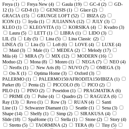
Freya (
1
)
Freya New (
4
)
Gaula (
19
)
GC-4 (
2
)
GD-
12 (
1
)
GD-8 (
1
)
GENESIS (
1
)
Glace (
2
)
GRACIA (
15
)
GRUNGE LOFT (
52
)
IBIZA (
2
)
ICON (
1
)
Iryda (
1
)
JULIANNA (
12
)
JULY (
3
)
KLEO (
1
)
KLEO/VITA (
1
)
KORSIKA (
4
)
Kvadro (
3
)
Laura (
5
)
LETT (
1
)
LIBRA (
1
)
LIDO (
3
)
LIL (
5
)
Lily (
5
)
Lina (
5
)
Lina Classic (
2
)
LINEA (
5
)
Lira (
5
)
Loft (
6
)
LOVE (
4
)
LUXE (
4
)
Maid (
3
)
Male (
1
)
MEDEA (
2
)
Melody (
17
)
Mila (
4
)
MIRA (
7
)
MIX (
12
)
MODERN (
16
)
Moduo (
2
)
Mona (
8
)
Monro (
1
)
NEGA (
7
)
NEO (
4
)
Neofix (
1
)
New Aris (
8
)
NUVO (
7
)
OMEGA (
3
)
On-X (
1
)
Optima Home (
3
)
Oxford (
3
)
PALERMO (
1
)
PALERMO150/AFRODITA150/IBIZA (
1
)
Parker (
8
)
Penta (
2
)
PICCOLO (
9
)
PICO (
2
)
PILO (
1
)
PINO (
2
)
Poseidon (
1
)
PRAGMATIKA (
6
)
PRIME (
3
)
Pulse (
4
)
Quadro (
2
)
RAGUZA (
6
)
Ray (
13
)
Revo (
1
)
Row (
3
)
RUAN (
4
)
Santi
Line (
1
)
Schwarzer Diamant (
1
)
Seattle (
1
)
Sena (
3
)
Shape (
14
)
Shelfy (
1
)
Simp (
2
)
SIRAKUSA (
4
)
Slide (
18
)
SpaHome (
1
)
Stella (
1
)
Stone (
2
)
Story (
4
)
Stretto (
5
)
TAORMINA (
2
)
TERA (
8
)
Tiny (
5
)