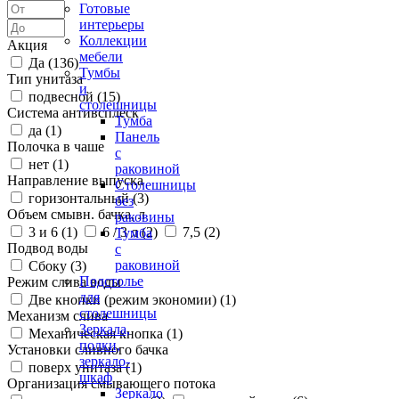
Готовые
интерьеры
Коллекции
Акция
мебели
Да (
136
)
Тумбы
Тип унитаза
и
подвесной (
15
)
столешницы
Система антивсплеск
Тумба
да (
1
)
Панель
Полочка в чаше
с
нет (
1
)
раковиной
Направление выпуска
Столешницы
горизонтальный (
3
)
без
Объем смывн. бачка, л
раковины
3 и 6 (
1
)
6 / 3 л (
2
)
7,5 (
2
)
Тумба
Подвод воды
с
раковиной
Сбоку (
3
)
Подстолье
Режим слива воды
для
Две кнопки (режим экономии) (
1
)
столешницы
Механизм слива
Зеркала,
Механическая кнопка (
1
)
полки,
Установки сливного бачка
зеркало-
поверх унитаза (
1
)
шкаф
Организация смывающего потока
Зеркало