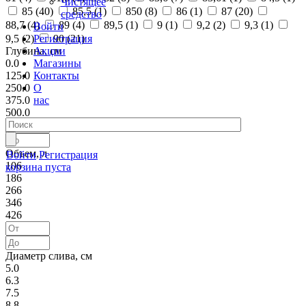
Чистящее
85 (
40
)
85,5 (
1
)
850 (
8
)
86 (
1
)
87 (
20
)
средство
88,7 (
4
)
89 (
4
)
89,5 (
1
)
9 (
1
)
9,2 (
2
)
9,3 (
1
)
Войти
Регистрация
9,5 (
2
)
90 (
21
)
Акции
Глубина, см
Магазины
0.0
Контакты
125.0
О
250.0
нас
375.0
500.0
Объем, л
Войти
Регистрация
106
корзина пуста
186
266
346
426
Диаметр слива, см
5.0
6.3
7.5
8.8