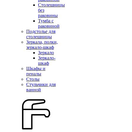
Столешницы
без
раковины
Тумба с
раковиной
Подстолье для
столешницы
Зеркала, полки,
зеркало-шкаф
Зеркало
Зеркало-
шкаф
Шкафы и
пеналы
Столы
Стульчики для
ванной