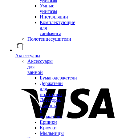
унитазы
Умные
унитазы
Инсталляции
Комплектующие
для
санфаянса
Полотенцесушители
Аксессуары
Аксессуары
для
ванной
Бумагодержатели
Держатели
для
полотенец
Дозаторы,
стаканы
и
держатели
Ершики
Крючки
Мыльницы