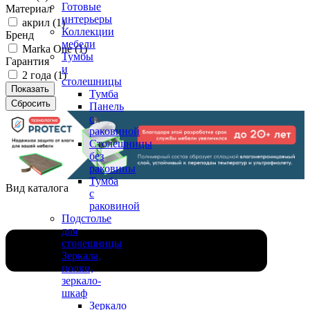
Готовые
Материал
интерьеры
акрил (
1
)
Коллекции
Бренд
мебели
Marka One (
1
)
Тумбы
Гарантия
и
2 года (
1
)
столешницы
Тумба
Панель
с
раковиной
Столешницы
без
раковины
Тумба
Вид каталога
с
раковиной
Подстолье
для
столешницы
Зеркала,
полки,
зеркало-
шкаф
Зеркало