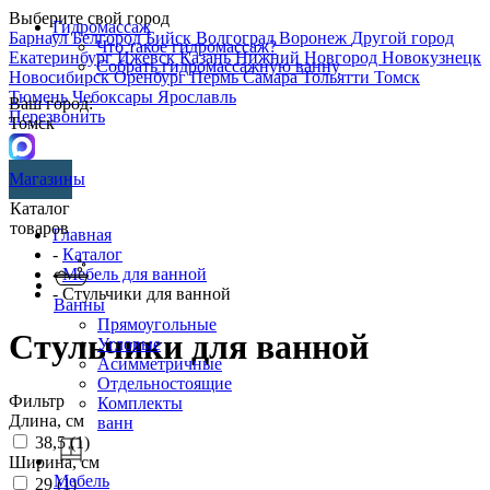
Выберите свой город
Гидромассаж
Барнаул
Белгород
Бийск
Волгоград
Воронеж
Другой город
Что такое гидромассаж?
Екатеринбург
Ижевск
Казань
Нижний Новгород
Новокузнецк
Собрать гидромассажную ванну
Новосибирск
Оренбург
Пермь
Самара
Тольятти
Томск
Тюмень
Чебоксары
Ярославль
Ваш город:
Перезвонить
Томск
Магазины
Каталог
товаров
Главная
-
Каталог
-
Мебель для ванной
- Стульчики для ванной
Ванны
Прямоугольные
Стульчики для ванной
Угловые
Асимметричные
Отдельностоящие
Фильтр
Комплекты
Длина, см
ванн
38,5 (
1
)
Ширина, см
Мебель
29 (
1
)