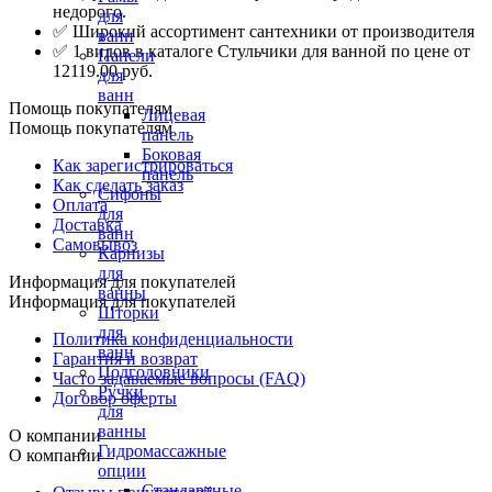
недорого.
для
✅ Широкий ассортимент сантехники от производителя
ванн
✅ 1 видов в каталоге Стульчики для ванной по цене от
Панели
12119.00 руб.
для
ванн
Помощь покупателям
Лицевая
Помощь покупателям
панель
Боковая
Как зарегистрироваться
панель
Как сделать заказ
Сифоны
Оплата
для
Доставка
ванн
Самовывоз
Карнизы
для
Информация для покупателей
ванны
Информация для покупателей
Шторки
для
Политика конфиденциальности
ванн
Гарантия и возврат
Подголовники
Часто задаваемые вопросы (FAQ)
Ручки
Договор оферты
для
ванны
О компании
Гидромассажные
О компании
опции
Стандартные