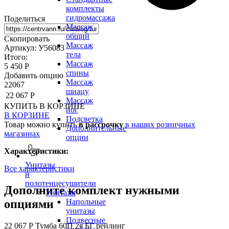
комплекты
гидромассажа
Поделиться
Массаж
общий
Скопировать
Массаж
Артикул: У56083
тела
Итого:
Массаж
5 450 Р
спины
Добавить опцию
Массаж
22067
шиацу
22 067 Р
Массаж
КУПИТЬ
В КОРЗИНЕ
ног
В КОРЗИНЕ
Подсветка
Товар можно купить
в рассрочку
в наших розничных
Дополнительные
магазинах
опции
Характеристики:
Унитазы
Все характеристики
и
полотенцесушители
Дополните комплект нужными
Унитазы
опциями
Напольные
унитазы
Подвесные
22 067 Р
Тумба 60П 2я БГ рейлинг