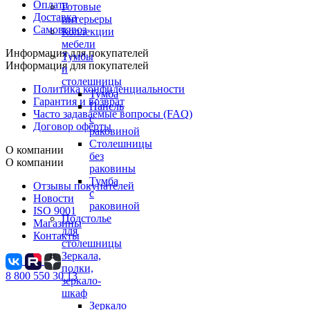
Оплата
Готовые
Доставка
интерьеры
Самовывоз
Коллекции
мебели
Информация для покупателей
Тумбы
Информация для покупателей
и
столешницы
Политика конфиденциальности
Тумба
Гарантия и возврат
Панель
Часто задаваемые вопросы (FAQ)
с
Договор оферты
раковиной
Столешницы
О компании
без
О компании
раковины
Тумба
Отзывы покупателей
с
Новости
раковиной
ISO 9001
Подстолье
Магазины
для
Контакты
столешницы
Зеркала,
полки,
8 800 550 30 13
зеркало-
шкаф
Зеркало