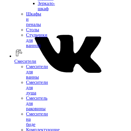
Зеркало-
шкаф
Шкафы
и
пеналы
Столы
Стульчики
для
ванной
Смесители
Смесители
для
ванны
Смесители
для
душа
Смеситель
для
раковины
Смесители
на
биде
Комплектующие