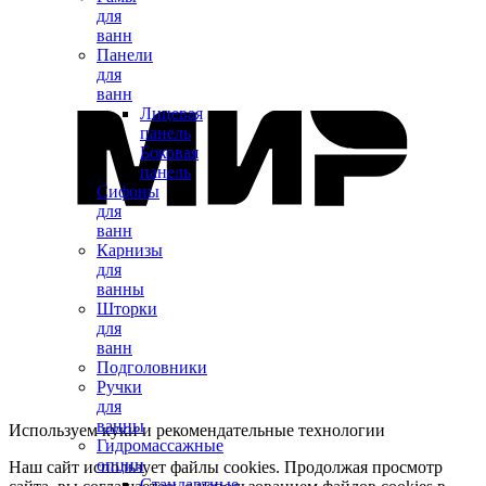
для
ванн
Панели
для
ванн
Лицевая
панель
Боковая
панель
Сифоны
для
ванн
Карнизы
для
ванны
Шторки
для
ванн
Подголовники
Ручки
для
ванны
Используем куки и рекомендательные технологии
Гидромассажные
опции
Наш сайт использует файлы cookies. Продолжая просмотр
Стандартные