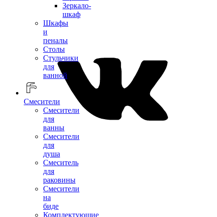
Зеркало-
шкаф
Шкафы
и
пеналы
Столы
Стульчики
для
ванной
Смесители
Смесители
для
ванны
Смесители
для
душа
Смеситель
для
раковины
Смесители
на
биде
Комплектующие