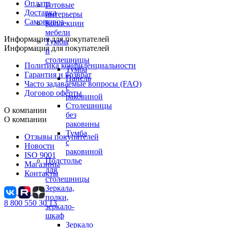
Оплата
Готовые
Доставка
интерьеры
Самовывоз
Коллекции
мебели
Информация для покупателей
Тумбы
Информация для покупателей
и
столешницы
Политика конфиденциальности
Тумба
Гарантия и возврат
Панель
Часто задаваемые вопросы (FAQ)
с
Договор оферты
раковиной
Столешницы
О компании
без
О компании
раковины
Тумба
Отзывы покупателей
с
Новости
раковиной
ISO 9001
Подстолье
Магазины
для
Контакты
столешницы
Зеркала,
полки,
8 800 550 30 13
зеркало-
шкаф
Зеркало