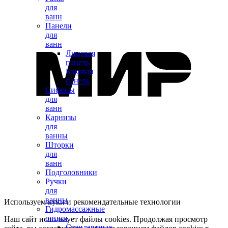
для
ванн
Панели
для
ванн
Лицевая
панель
Боковая
панель
Сифоны
для
ванн
Карнизы
для
ванны
Шторки
для
ванн
Подголовники
Ручки
для
ванны
Используем куки и рекомендательные технологии
Гидромассажные
опции
Наш сайт использует файлы cookies. Продолжая просмотр
Стандартные