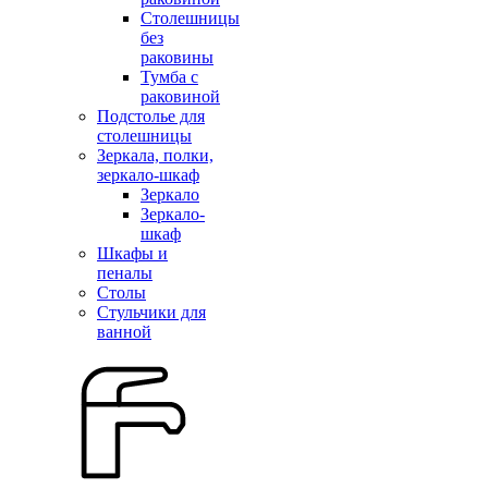
Столешницы
без
раковины
Тумба с
раковиной
Подстолье для
столешницы
Зеркала, полки,
зеркало-шкаф
Зеркало
Зеркало-
шкаф
Шкафы и
пеналы
Столы
Стульчики для
ванной