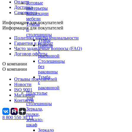
Оплата
Готовые
Доставка
интерьеры
Самовывоз
Коллекции
мебели
Информация для покупателей
Тумбы
Информация для покупателей
и
столешницы
Политика конфиденциальности
Тумба
Гарантия и возврат
Панель
Часто задаваемые вопросы (FAQ)
с
Договор оферты
раковиной
Столешницы
О компании
без
О компании
раковины
Тумба
Отзывы покупателей
с
Новости
раковиной
ISO 9001
Подстолье
Магазины
для
Контакты
столешницы
Зеркала,
полки,
8 800 550 30 13
зеркало-
шкаф
Зеркало