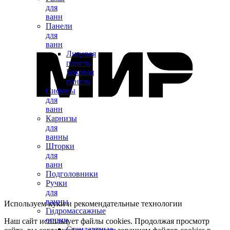
для
ванн
Панели
для
ванн
Лицевая
панель
Боковая
панель
Сифоны
для
ванн
Карнизы
для
ванны
Шторки
для
ванн
Подголовники
Ручки
для
ванны
Используем куки и рекомендательные технологии
Гидромассажные
опции
Наш сайт использует файлы cookies. Продолжая просмотр
Стандартные