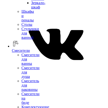
Зеркало-
шкаф
Шкафы
и
пеналы
Столы
Стульчики
для
ванной
Смесители
Смесители
для
ванны
Смесители
для
душа
Смеситель
для
раковины
Смесители
на
биде
Комплектующие