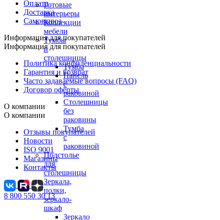
Оплата
Готовые
Доставка
интерьеры
Самовывоз
Коллекции
мебели
Информация для покупателей
Тумбы
Информация для покупателей
и
столешницы
Политика конфиденциальности
Тумба
Гарантия и возврат
Панель
Часто задаваемые вопросы (FAQ)
с
Договор оферты
раковиной
Столешницы
О компании
без
О компании
раковины
Тумба
Отзывы покупателей
с
Новости
раковиной
ISO 9001
Подстолье
Магазины
для
Контакты
столешницы
Зеркала,
полки,
8 800 550 30 13
зеркало-
шкаф
Зеркало