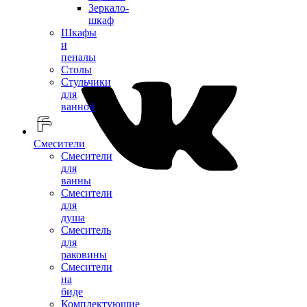
Зеркало-
шкаф
Шкафы
и
пеналы
Столы
Стульчики
для
ванной
Смесители
Смесители
для
ванны
Смесители
для
душа
Смеситель
для
раковины
Смесители
на
биде
Комплектующие