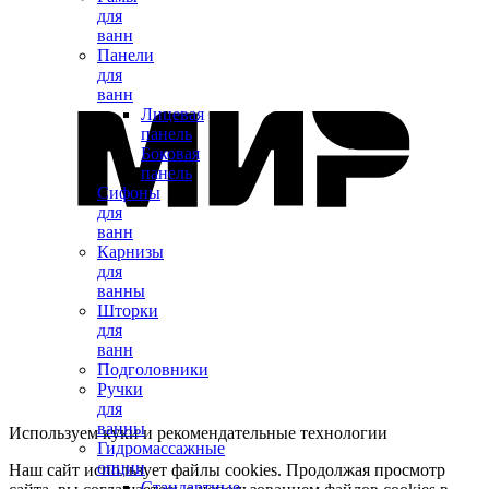
для
ванн
Панели
для
ванн
Лицевая
панель
Боковая
панель
Сифоны
для
ванн
Карнизы
для
ванны
Шторки
для
ванн
Подголовники
Ручки
для
ванны
Используем куки и рекомендательные технологии
Гидромассажные
опции
Наш сайт использует файлы cookies. Продолжая просмотр
Стандартные