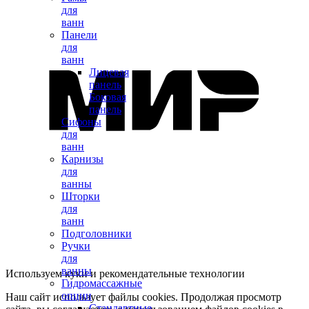
для
ванн
Панели
для
ванн
Лицевая
панель
Боковая
панель
Сифоны
для
ванн
Карнизы
для
ванны
Шторки
для
ванн
Подголовники
Ручки
для
ванны
Используем куки и рекомендательные технологии
Гидромассажные
опции
Наш сайт использует файлы cookies. Продолжая просмотр
Стандартные