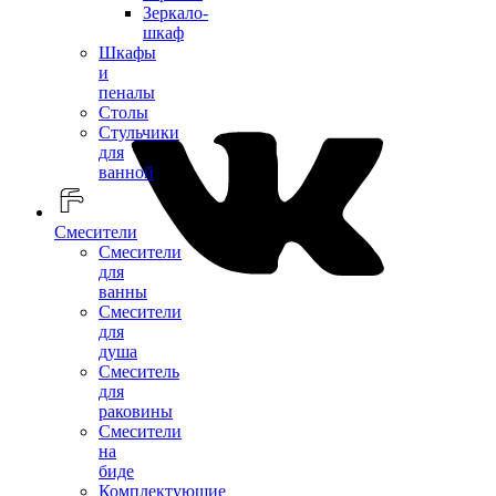
Зеркало-
шкаф
Шкафы
и
пеналы
Столы
Стульчики
для
ванной
Смесители
Смесители
для
ванны
Смесители
для
душа
Смеситель
для
раковины
Смесители
на
биде
Комплектующие