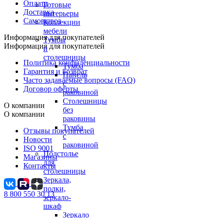
Оплата
Готовые
Доставка
интерьеры
Самовывоз
Коллекции
мебели
Информация для покупателей
Тумбы
Информация для покупателей
и
столешницы
Политика конфиденциальности
Тумба
Гарантия и возврат
Панель
Часто задаваемые вопросы (FAQ)
с
Договор оферты
раковиной
Столешницы
О компании
без
О компании
раковины
Тумба
Отзывы покупателей
с
Новости
раковиной
ISO 9001
Подстолье
Магазины
для
Контакты
столешницы
Зеркала,
полки,
8 800 550 30 13
зеркало-
шкаф
Зеркало