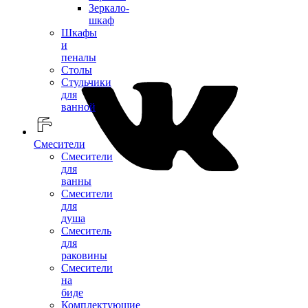
Зеркало-
шкаф
Шкафы
и
пеналы
Столы
Стульчики
для
ванной
Смесители
Смесители
для
ванны
Смесители
для
душа
Смеситель
для
раковины
Смесители
на
биде
Комплектующие