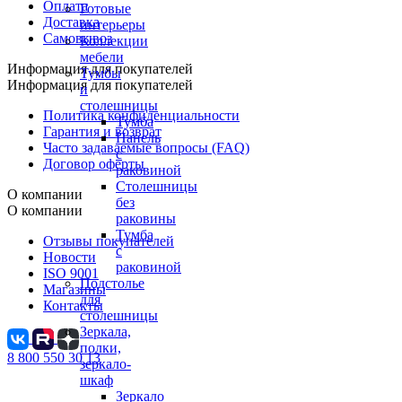
Оплата
Готовые
Доставка
интерьеры
Самовывоз
Коллекции
мебели
Информация для покупателей
Тумбы
Информация для покупателей
и
столешницы
Политика конфиденциальности
Тумба
Гарантия и возврат
Панель
Часто задаваемые вопросы (FAQ)
с
Договор оферты
раковиной
Столешницы
О компании
без
О компании
раковины
Тумба
Отзывы покупателей
с
Новости
раковиной
ISO 9001
Подстолье
Магазины
для
Контакты
столешницы
Зеркала,
полки,
8 800 550 30 13
зеркало-
шкаф
Зеркало