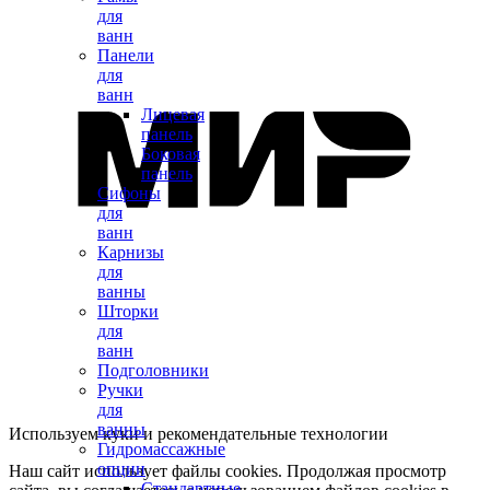
для
ванн
Панели
для
ванн
Лицевая
панель
Боковая
панель
Сифоны
для
ванн
Карнизы
для
ванны
Шторки
для
ванн
Подголовники
Ручки
для
ванны
Используем куки и рекомендательные технологии
Гидромассажные
опции
Наш сайт использует файлы cookies. Продолжая просмотр
Стандартные