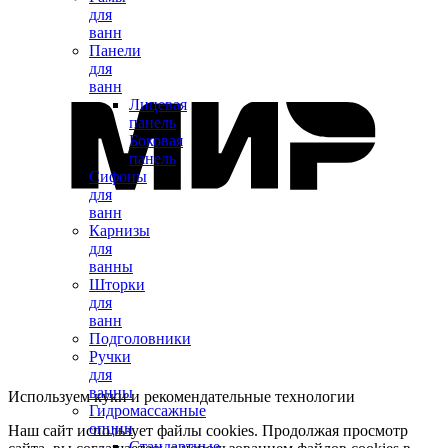
для
ванн
Панели
для
ванн
Лицевая
панель
Боковая
панель
Сифоны
для
ванн
Карнизы
для
ванны
Шторки
для
ванн
Подголовники
Ручки
для
ванны
Используем куки и рекомендательные технологии
Гидромассажные
опции
Наш сайт использует файлы cookies. Продолжая просмотр
Стандартные