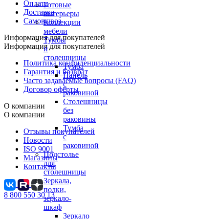
Оплата
Готовые
Доставка
интерьеры
Самовывоз
Коллекции
мебели
Информация для покупателей
Тумбы
Информация для покупателей
и
столешницы
Политика конфиденциальности
Тумба
Гарантия и возврат
Панель
Часто задаваемые вопросы (FAQ)
с
Договор оферты
раковиной
Столешницы
О компании
без
О компании
раковины
Тумба
Отзывы покупателей
с
Новости
раковиной
ISO 9001
Подстолье
Магазины
для
Контакты
столешницы
Зеркала,
полки,
8 800 550 30 13
зеркало-
шкаф
Зеркало