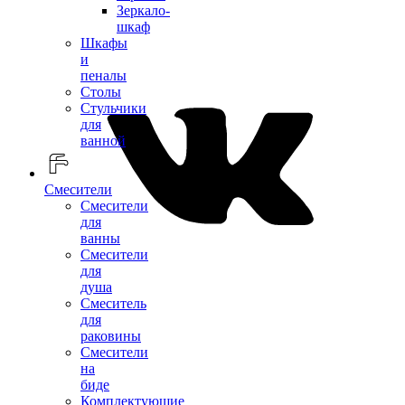
Зеркало-
шкаф
Шкафы
и
пеналы
Столы
Стульчики
для
ванной
Смесители
Смесители
для
ванны
Смесители
для
душа
Смеситель
для
раковины
Смесители
на
биде
Комплектующие