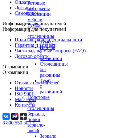
Оплата
Готовые
Доставка
интерьеры
Самовывоз
Коллекции
мебели
Информация для покупателей
Тумбы
Информация для покупателей
и
столешницы
Политика конфиденциальности
Тумба
Гарантия и возврат
Панель
Часто задаваемые вопросы (FAQ)
с
Договор оферты
раковиной
Столешницы
О компании
без
О компании
раковины
Тумба
Отзывы покупателей
с
Новости
раковиной
ISO 9001
Подстолье
Магазины
для
Контакты
столешницы
Зеркала,
полки,
8 800 550 30 13
зеркало-
шкаф
Зеркало