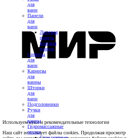
для
ванн
Панели
для
ванн
Лицевая
панель
Боковая
панель
Сифоны
для
ванн
Карнизы
для
ванны
Шторки
для
ванн
Подголовники
Ручки
для
ванны
Используем куки и рекомендательные технологии
Гидромассажные
опции
Наш сайт использует файлы cookies. Продолжая просмотр
Стандартные