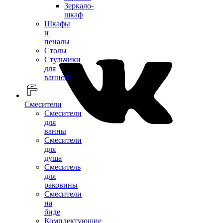
Зеркало-
шкаф
Шкафы
и
пеналы
Столы
Стульчики
для
ванной
Смесители
Смесители
для
ванны
Смесители
для
душа
Смеситель
для
раковины
Смесители
на
биде
Комплектующие