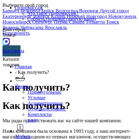
Выберите свой город
Гидромассаж
Барнаул
Белгород
Бийск
Волгоград
Воронеж
Другой город
Что такое гидромассаж?
Екатеринбург
Ижевск
Казань
Нижний Новгород
Новокузнецк
Собрать гидромассажную ванну
Новосибирск
Оренбург
Пермь
Самара
Тольятти
Томск
Тюмень
Чебоксары
Ярославль
Ваш город:
Перезвонить
Томск
Магазины
Каталог
товаров
Главная
- Как получить?
Как получить?
Ванны
Прямоугольные
Угловые
Как получить?
Асимметричные
Отдельностоящие
Комплекты
ванн
Мы рады приветствовать вас на сайте нашей компании.
Наша компания была основана в 1993 году, а наш интернет-
Мебель
магазин стал одним из первых магазинов, осуществляющих