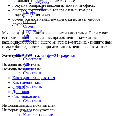
легальное происхождение товаров;
Зеркало-
покупка товара, не выходя из дома или офиса;
шкаф
быстрое согласование товара с клиентом для
Шкафы
подтверждения заказа;
и
обмен товаров ненадлежащего качества и многое
пеналы
другое.
Столы
Стульчики
Мы всегда рады общению с нашими клиентами. Если у вас
для
есть какие-либо пожелания, предложения, замечания,
ванной
касающиеся работы нашего Интернет-магазина - пишите нам,
и мы с благодарностью примем ваше мнение во внимание:
Смесители
Электронная почта
:
sale@w24.epages.su
Смесители
для
Помощь покупателям
ванны
Помощь покупателям
Смесители
для
Как зарегистрироваться
душа
Как сделать заказ
Смеситель
Оплата
для
Доставка
раковины
Самовывоз
Смесители
Информация для покупателей
на
Информация для покупателей
биде
Комплектующие