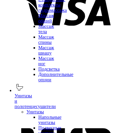
комплекты
гидромассажа
Массаж
общий
Массаж
тела
Массаж
спины
Массаж
шиацу
Массаж
ног
Подсветка
Дополнительные
опции
Унитазы
и
полотенцесушители
Унитазы
Напольные
унитазы
Подвесные