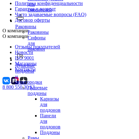
Политика конфиденциальности
для
Гарантия и возврат
смесителей
Часто задаваемые вопросы (FAQ)
Договор оферты
Раковины
О компании
Раковины
О компании
Сифоны
для
Отзывы покупателей
раковин
Новости
ISO 9001
Магазины
Душевые
Контакты
поддоны
и
перегородки
8 800 550 30 13
Душевые
поддоны
Карнизы
для
поддонов
Панели
для
поддонов
Поддоны
Рамы