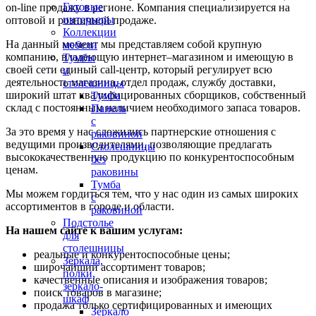
Готовые
on-line продажу в регионе. Компания специализируется на
интерьеры
оптовой и розничной продаже.
Коллекции
На данный момент мы представляем собой крупную
мебели
компанию, владеющую интернет–магазином и имеющую в
Тумбы
своей сети единый call-центр, который регулирует всю
и
деятельность магазина, отдел продаж, службу доставки,
столешницы
широкий штат квалифицированных сборщиков, собственный
Тумба
склад c постоянным наличием необходимого запаса товаров.
Панель
с
За это время у нас сложились партнерские отношения с
раковиной
ведущими производителями, позволяющие предлагать
Столешницы
высококачественную продукцию по конкурентоспособным
без
ценам.
раковины
Тумба
Мы можем гордиться тем, что у нас один из самых широких
с
ассортиментов в городе и области.
раковиной
Подстолье
На нашем сайте к вашим услугам:
для
столешницы
реальные и конкурентоспособные цены;
Зеркала,
широчайший ассортимент товаров;
полки,
качественные описания и изображения товаров;
зеркало-
поиск товаров в магазине;
шкаф
продажа только сертифицированных и имеющих
Зеркало