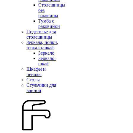
Столешницы
без
раковины
Тумба с
раковиной
Подстолье для
столешницы
Зеркала, полки,
зеркало-шкаф
Зеркало
Зеркало-
шкаф
Шкафы и
пеналы
Столы
Стульчики для
ванной