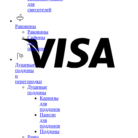
для
смесителей
Раковины
Раковины
Сифоны
для
раковин
Душевые
поддоны
и
перегородки
Душевые
поддоны
Карнизы
для
поддонов
Панели
для
поддонов
Поддоны
Рамы