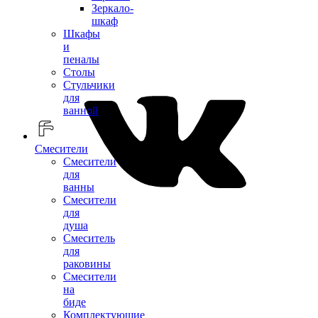
Зеркало-
шкаф
Шкафы
и
пеналы
Столы
Стульчики
для
ванной
Смесители
Смесители
для
ванны
Смесители
для
душа
Смеситель
для
раковины
Смесители
на
биде
Комплектующие