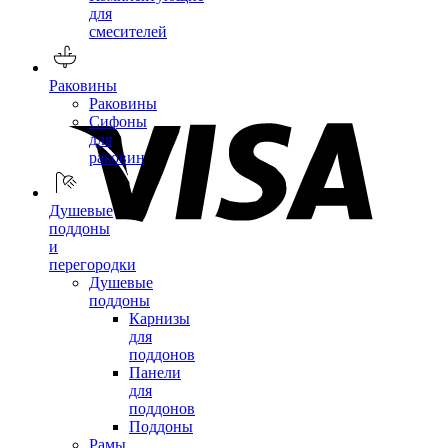
для
смесителей
Раковины
Раковины
Сифоны
для
раковин
Душевые
поддоны
и
перегородки
Душевые
поддоны
Карнизы
для
поддонов
Панели
для
поддонов
Поддоны
Рамы