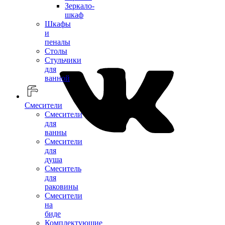
Зеркало-
шкаф
Шкафы
и
пеналы
Столы
Стульчики
для
ванной
Смесители
Смесители
для
ванны
Смесители
для
душа
Смеситель
для
раковины
Смесители
на
биде
Комплектующие