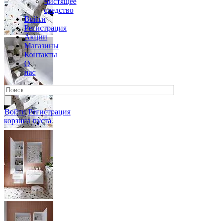
Чистящее
средство
Войти
Регистрация
Акции
Магазины
Контакты
О
нас
Войти
Регистрация
корзина пуста