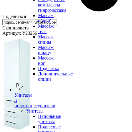
комплекты
гидромассажа
Массаж
Поделиться
общий
Массаж
Скопировать
тела
Артикул: У23256
Массаж
спины
Массаж
шиацу
Массаж
ног
Подсветка
Дополнительные
опции
Унитазы
и
полотенцесушители
Унитазы
Напольные
унитазы
Подвесные