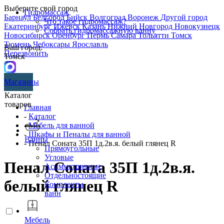
Выберите свой город
Гидромассаж
Барнаул
Белгород
Бийск
Волгоград
Воронеж
Другой город
Что такое гидромассаж?
Екатеринбург
Ижевск
Казань
Нижний Новгород
Новокузнецк
Собрать гидромассажную ванну
Новосибирск
Оренбург
Пермь
Самара
Тольятти
Томск
Тюмень
Чебоксары
Ярославль
Ваш город:
Перезвонить
Томск
Магазины
Каталог
товаров
Главная
-
Каталог
-
Мебель для ванной
-
Шкафы и Пеналы для ванной
Ванны
- Пенал Соната 35П 1д.2в.я. белый глянец R
Прямоугольные
Угловые
Пенал Соната 35П 1д.2в.я.
Асимметричные
Отдельностоящие
белый глянец R
Комплекты
ванн
Мебель