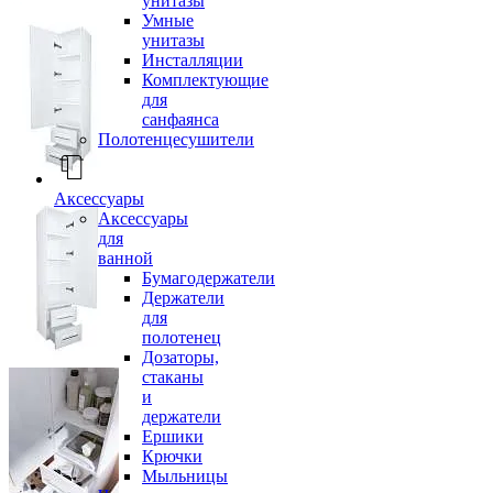
унитазы
Умные
унитазы
Инсталляции
Комплектующие
для
санфаянса
Полотенцесушители
Аксессуары
Аксессуары
для
ванной
Бумагодержатели
Держатели
для
полотенец
Дозаторы,
стаканы
и
держатели
Ершики
Крючки
Мыльницы