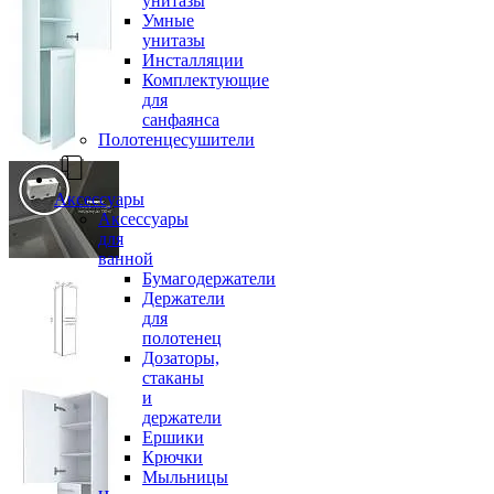
унитазы
Умные
унитазы
Инсталляции
Комплектующие
для
санфаянса
Полотенцесушители
Аксессуары
Аксессуары
для
ванной
Бумагодержатели
Держатели
для
полотенец
Дозаторы,
стаканы
и
держатели
Ершики
Крючки
Мыльницы