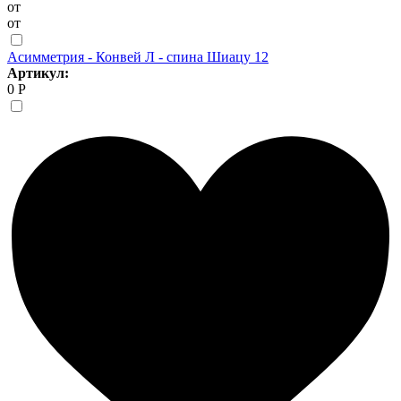
от
от
Асимметрия - Конвей Л - спина Шиацу 12
Артикул:
0 Р