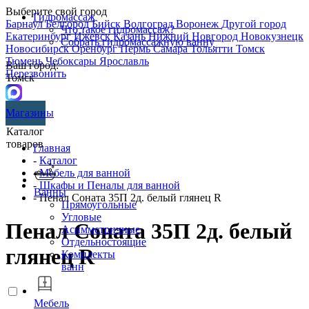
Выберите свой город
Гидромассаж
Барнаул
Белгород
Бийск
Волгоград
Воронеж
Другой город
Что такое гидромассаж?
Екатеринбург
Ижевск
Казань
Нижний Новгород
Новокузнецк
Собрать гидромассажную ванну
Новосибирск
Оренбург
Пермь
Самара
Тольятти
Томск
Тюмень
Чебоксары
Ярославль
Ваш город:
Перезвонить
Томск
Магазины
Каталог
товаров
Главная
-
Каталог
-
Мебель для ванной
-
Шкафы и Пеналы для ванной
Ванны
- Пенал Соната 35П 2д. белый глянец R
Прямоугольные
Угловые
Пенал Соната 35П 2д. белый
Асимметричные
Отдельностоящие
глянец R
Комплекты
ванн
Мебель