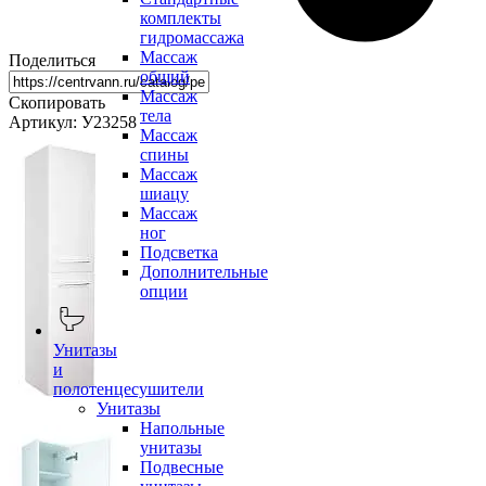
комплекты
гидромассажа
Массаж
Поделиться
общий
Массаж
Скопировать
тела
Артикул: У23258
Массаж
спины
Массаж
шиацу
Массаж
ног
Подсветка
Дополнительные
опции
Унитазы
и
полотенцесушители
Унитазы
Напольные
унитазы
Подвесные