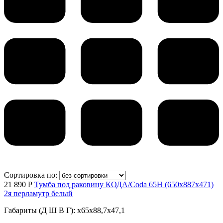
Сортировка по:
21 890 Р
Тумба под раковину КОДА/Coda 65Н (650х887х471)
2я перламутр белый
Габариты (Д Ш В Г): x65x88,7x47,1