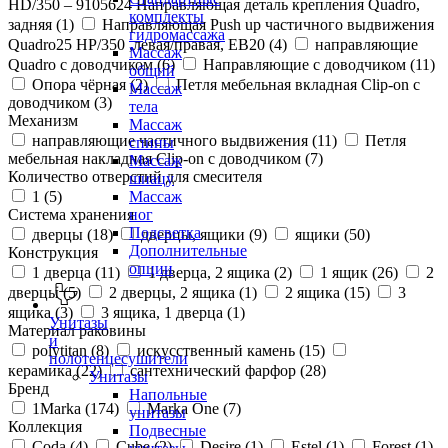
HD/350 – 9105624 Направляющая деталь крепления Quadro,
комплекты
задняя (
1
)
Направляющая Push up частичного выдвижения
гидромассажа
Quadro25 НР/350 ,левая/правая, ЕВ20 (
4
)
направляющие
Массаж
Quadro с доводчиком (
6
)
Направляющие с доводчиком (
11
)
общий
Опора чёрная (
2
)
Петля мебельная вкладная Clip-on с
Массаж
доводчиком (
3
)
тела
Механизм
Массаж
направляющие частичного выдвижения (
11
)
Петля
спины
мебельная накладная Clip-on с доводчиком (
7
)
Массаж
Количество отверстий для смесителя
шиацу
1 (
5
)
Массаж
Система хранения
ног
Подсветка
дверцы (
18
)
дверцы, ящики (
9
)
ящики (
50
)
Дополнительные
Конструкция
опции
1 дверца (
11
)
1 дверца, 2 ящика (
2
)
1 ящик (
26
)
2
дверцы (
5
)
2 дверцы, 2 ящика (
1
)
2 ящика (
15
)
3
ящика (
3
)
3 ящика, 1 дверца (
1
)
Унитазы
Материал раковины
и
polytitan (
8
)
искусственный камень (
15
)
полотенцесушители
керамика (
22
)
сантехнический фарфор (
28
)
Унитазы
Бренд
Напольные
1Marka (
174
)
Marka One (
7
)
унитазы
Коллекция
Подвесные
Coda (
4
)
Cube (
2
)
Desire (
1
)
Estel (
1
)
Forest (
1
)