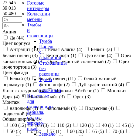
27 545
Готовые
39 013
интерьеры
50 480
Коллекции
мебели
Тумбы
и
Акция
столешницы
Да (
44
)
Тумба
Цвет корпуса
Панель
Антрацит (
10
)
Белая Аляска (
4
)
Белый (
3
)
с
Белый глянец (
3
)
Бетон лофт (
1
)
Дуб ватан (
4
)
Орех
раковиной
каньон коньяк (
4
)
Орех лучистый солнечный (
2
)
Орех
Столешницы
ноче тортона (
3
)
без
Цвет фасада
раковины
Белый (
3
)
Белый глянец (
11
)
белый матовый
Тумба
перламутр (
1
)
Бетон лофт (
2
)
Дуб крафт золотой (
4
)
с
раковиной
Латте фактурный (
4
)
Монолит Айсберг (
1
)
Монолит
Подстолье
Дарк (
4
)
Монолит найт (
3
)
Орех (
3
)
для
Монтаж
столешницы
напольная (
1
)
напольный (
4
)
Подвесная (
4
)
Зеркала,
подвесной (
9
)
полки,
Общая ширина, см
зеркало-
100 (
12
)
105 (
3
)
110 (
2
)
120 (
1
)
40 (
1
)
45 (
1
)
шкаф
50 (
5
)
55 (
2
)
57 (
1
)
60 (
20
)
65 (
5
)
70 (
6
)
Зеркало