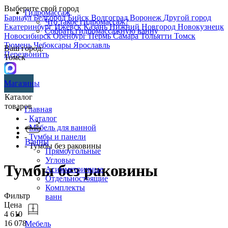
Выберите свой город
Гидромассаж
Барнаул
Белгород
Бийск
Волгоград
Воронеж
Другой город
Что такое гидромассаж?
Екатеринбург
Ижевск
Казань
Нижний Новгород
Новокузнецк
Собрать гидромассажную ванну
Новосибирск
Оренбург
Пермь
Самара
Тольятти
Томск
Тюмень
Чебоксары
Ярославль
Ваш город:
Перезвонить
Томск
Магазины
Каталог
товаров
Главная
-
Каталог
-
Мебель для ванной
-
Тумбы и панели
Ванны
- Тумбы без раковины
Прямоугольные
Угловые
Тумбы без раковины
Асимметричные
Отдельностоящие
Комплекты
Фильтр
ванн
Цена
4 610
16 078
Мебель