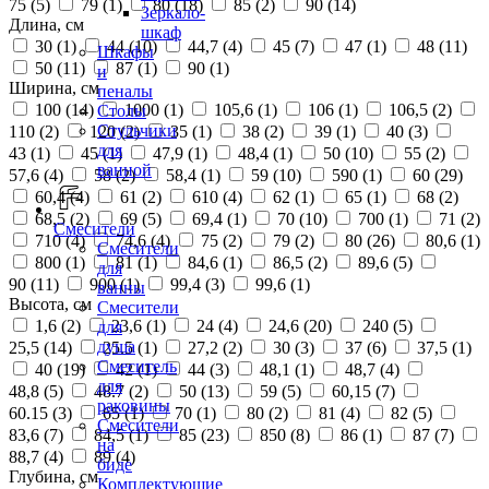
75 (
5
)
79 (
1
)
80 (
18
)
85 (
2
)
90 (
14
)
Зеркало-
Длина, см
шкаф
30 (
1
)
44 (
10
)
44,7 (
4
)
45 (
7
)
47 (
1
)
48 (
11
)
Шкафы
50 (
11
)
87 (
1
)
90 (
1
)
и
Ширина, см
пеналы
100 (
14
)
1000 (
1
)
105,6 (
1
)
106 (
1
)
106,5 (
2
)
Столы
Стульчики
110 (
2
)
120 (
2
)
35 (
1
)
38 (
2
)
39 (
1
)
40 (
3
)
для
43 (
1
)
45 (
1
)
47,9 (
1
)
48,4 (
1
)
50 (
10
)
55 (
2
)
ванной
57,6 (
4
)
58 (
2
)
58,4 (
1
)
59 (
10
)
590 (
1
)
60 (
29
)
60,4 (
4
)
61 (
2
)
610 (
4
)
62 (
1
)
65 (
1
)
68 (
2
)
68,5 (
2
)
69 (
5
)
69,4 (
1
)
70 (
10
)
700 (
1
)
71 (
2
)
Смесители
710 (
4
)
74,6 (
4
)
75 (
2
)
79 (
2
)
80 (
26
)
80,6 (
1
)
Смесители
800 (
1
)
81 (
1
)
84,6 (
1
)
86,5 (
2
)
89,6 (
5
)
для
90 (
11
)
900 (
1
)
99,4 (
3
)
99,6 (
1
)
ванны
Высота, см
Смесители
1,6 (
2
)
23,6 (
1
)
24 (
4
)
24,6 (
20
)
240 (
5
)
для
душа
25,5 (
14
)
25.5 (
1
)
27,2 (
2
)
30 (
3
)
37 (
6
)
37,5 (
1
)
Смеситель
40 (
19
)
42 (
1
)
44 (
3
)
48,1 (
1
)
48,7 (
4
)
для
48,8 (
5
)
48.7 (
2
)
50 (
13
)
59 (
5
)
60,15 (
7
)
раковины
60.15 (
3
)
65 (
1
)
70 (
1
)
80 (
2
)
81 (
4
)
82 (
5
)
Смесители
83,6 (
7
)
84,5 (
1
)
85 (
23
)
850 (
8
)
86 (
1
)
87 (
7
)
на
88,7 (
4
)
89 (
4
)
биде
Глубина, см
Комплектующие