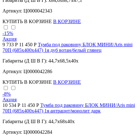
Габариты (Д Ш В Г): x84,6x88,7x47,1
Артикул: Ц0000042343
КУПИТЬ
В КОРЗИНЕ
В КОРЗИНЕ
-15
%
Акция
9 733 Р
11 450 Р
Тумба под раковину БЛОК МИНИ/Aris mini
70П (685х400х447) 1я дуб вотан/белый глянец
Габариты (Д Ш В Г): 44,7x68,5x40x
Артикул: Ц0000042286
КУПИТЬ
В КОРЗИНЕ
В КОРЗИНЕ
-8
%
Акция
10 534 Р
11 450 Р
Тумба под раковину БЛОК МИНИ/Aris mini
70П (685х400х447) 1я антрацит/монолит дарк
Габариты (Д Ш В Г): 44,7x68x40x
Артикул: Ц0000042284