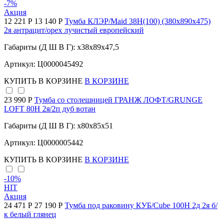
-7
%
Акция
12 221 Р
13 140 Р
Тумба КЛЭР/Maid 38Н(100) (380х890х475)
2я антрацит/орех лучистый европейский
Габариты (Д Ш В Г): x38x89x47,5
Артикул: Ц0000045492
КУПИТЬ
В КОРЗИНЕ
В КОРЗИНЕ
23 990 Р
Тумба со столешницей ГРАНЖ ЛОФТ/GRUNGE
LOFT 80Н 2я/2п дуб вотан
Габариты (Д Ш В Г): x80x85x51
Артикул: Ц0000005442
КУПИТЬ
В КОРЗИНЕ
В КОРЗИНЕ
-10
%
HIT
Акция
24 471 Р
27 190 Р
Тумба под раковину КУБ/Cube 100Н 2д 2я б/
к белый глянец