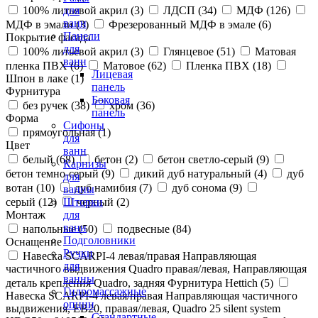
100% литьевой акрил (
3
)
ЛДСП (
34
)
МДФ (
126
)
для
ванн
МДФ в эмали (
3
)
Фрезерованный МДФ в эмале (
6
)
Панели
Покрытие фасада
для
100% литьевой акрил (
3
)
Глянцевое (
51
)
Матовая
ванн
пленка ПВХ (
6
)
Матовое (
62
)
Пленка ПВХ (
18
)
Лицевая
Шпон в лаке (
1
)
панель
Фурнитура
Боковая
без ручек (
38
)
хром (
36
)
панель
Форма
Сифоны
прямоугольная (
1
)
для
Цвет
ванн
белый (
68
)
бетон (
2
)
бетон светло-серый (
9
)
Карнизы
бетон темно-серый (
9
)
дикий дуб натуральный (
4
)
дуб
для
вотан (
10
)
дуб намибия (
7
)
дуб сонома (
9
)
ванны
серый (
12
)
черный (
2
)
Шторки
Монтаж
для
ванн
напольные (
50
)
подвесные (
84
)
Подголовники
Оснащение
Ручки
Навеска SCARPI-4 левая/правая Направляющая
для
частичного выдвижения Quadro правая/левая, Направляющая
ванны
деталь крепления Quadro, задняя Фурнитура Hettich (
5
)
Гидромассажные
Навеска SCARPI-4 левая/правая Направляющая частичного
опции
выдвижения, ЕВ20, правая/левая, Quadro 25 silent system
Стандартные