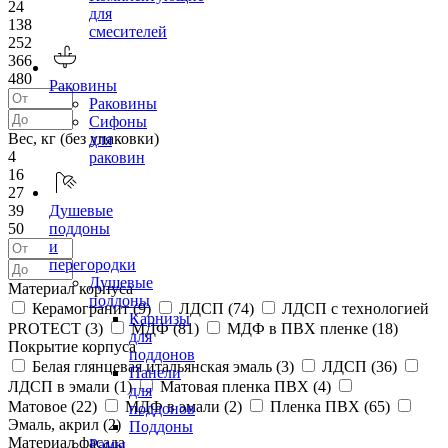
24
для
138
смесителей
252
366
480
Раковины
Раковины
Сифоны
Вес, кг (без упаковки)
для
4
раковин
16
27
39
Душевые
50
поддоны
и
перегородки
Душевые
Материал корпуса
поддоны
Керамогранит (
9
)
ЛДСП (
74
)
ЛДСП с технологией
Карнизы
PROTECT (
3
)
МДФ (
81
)
МДФ в ПВХ пленке (
18
)
для
Покрытие корпуса
поддонов
Белая глянцевая итальянская эмаль (
3
)
ЛДСП (
36
)
Панели
ЛДСП в эмали (
1
)
Матовая пленка ПВХ (
4
)
для
Матовое (
22
)
МДФ в эмали (
2
)
Пленка ПВХ (
65
)
поддонов
Эмаль, акрил (
2
)
Поддоны
Материал фасада
Рамы