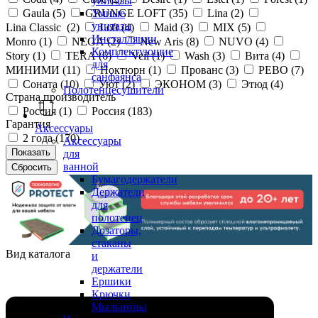
унитазы
Gaula (
5
)
GRUNGE LOFT (
35
)
Lina (
2
)
Умные
унитазы
Lina Classic (
2
)
Loft (
4
)
Maid (
3
)
MIX (
5
)
Инсталляции
Monro (
1
)
NEGA (
2
)
New Aris (
8
)
NUVO (
4
)
Комплектующие
Story (
1
)
TERA (
6
)
Veil (
1
)
Wash (
3
)
Вита (
4
)
для
МИНИМИ (
11
)
Ноктюрн (
1
)
Прованс (
3
)
РЕВО (
7
)
санфаянса
Соната (
10
)
Уют (
2
)
ЭКОНОМ (
3
)
Этюд (
4
)
Полотенцесушители
Страна производитель
Россия (
1
)
Россия (
183
)
Гарантия
Аксессуары
2 года (
170
)
Аксессуары
для
ванной
Бумагодержатели
Держатели
для
полотенец
Дозаторы,
стаканы
Вид каталога
и
держатели
Ершики
Крючки
Мыльницы