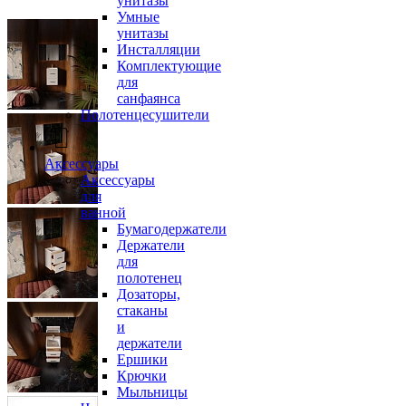
унитазы
Умные
унитазы
Инсталляции
Комплектующие
для
санфаянса
Полотенцесушители
Аксессуары
Аксессуары
для
ванной
Бумагодержатели
Держатели
для
полотенец
Дозаторы,
стаканы
и
держатели
Ершики
Крючки
Мыльницы