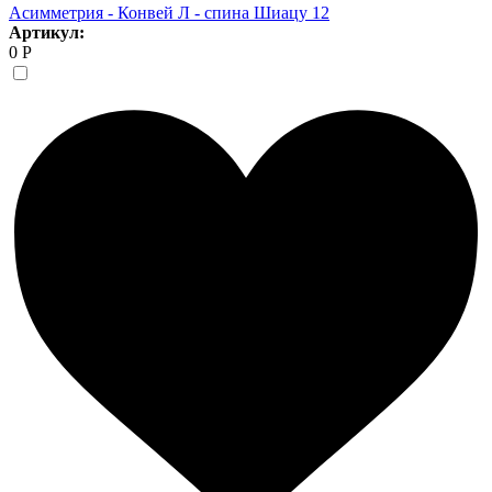
Асимметрия - Конвей Л - спина Шиацу 12
Артикул:
0 Р