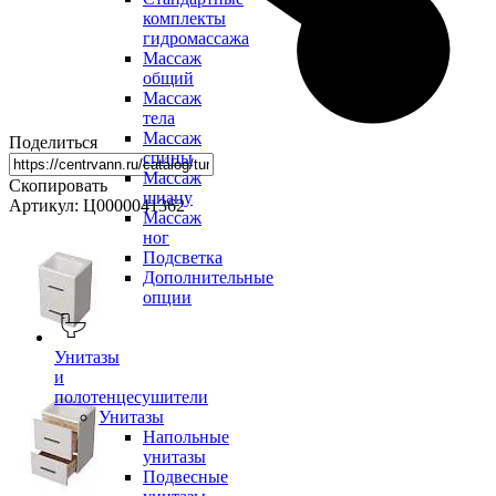
комплекты
гидромассажа
Массаж
общий
Массаж
тела
Массаж
Поделиться
спины
Массаж
Скопировать
шиацу
Артикул: Ц0000041362
Массаж
ног
Подсветка
Дополнительные
опции
Унитазы
и
полотенцесушители
Унитазы
Напольные
унитазы
Подвесные