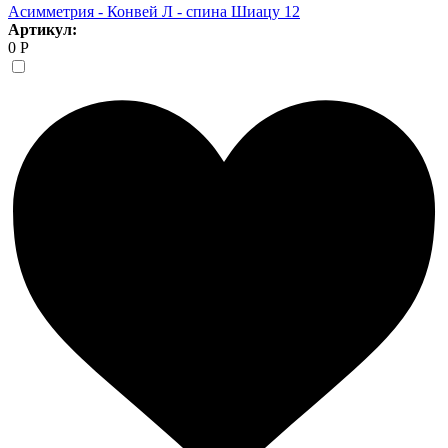
Асимметрия - Конвей Л - спина Шиацу 12
Артикул:
0 Р