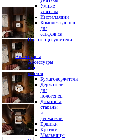
унитазы
Умные
унитазы
Инсталляции
Комплектующие
для
санфаянса
Полотенцесушители
Аксессуары
Аксессуары
для
ванной
Бумагодержатели
Держатели
для
полотенец
Дозаторы,
стаканы
и
держатели
Ершики
Крючки
Мыльницы