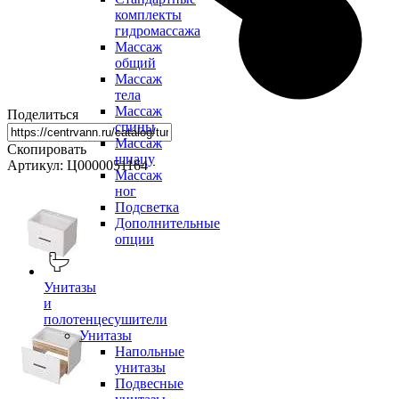
комплекты
гидромассажа
Массаж
общий
Массаж
тела
Массаж
Поделиться
спины
Массаж
Скопировать
шиацу
Артикул: Ц0000051164
Массаж
ног
Подсветка
Дополнительные
опции
Унитазы
и
полотенцесушители
Унитазы
Напольные
унитазы
Подвесные