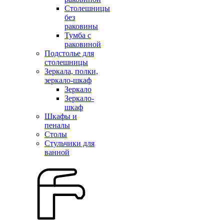
Столешницы
без
раковины
Тумба с
раковиной
Подстолье для
столешницы
Зеркала, полки,
зеркало-шкаф
Зеркало
Зеркало-
шкаф
Шкафы и
пеналы
Столы
Стульчики для
ванной