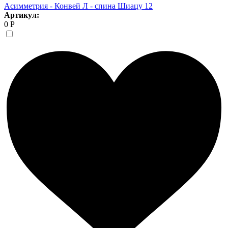
Асимметрия - Конвей Л - спина Шиацу 12
Артикул:
0 Р