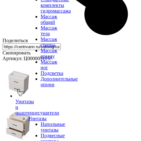
комплекты
гидромассажа
Массаж
общий
Массаж
тела
Массаж
Поделиться
спины
Массаж
Скопировать
шиацу
Артикул: Ц0000051157
Массаж
ног
Подсветка
Дополнительные
опции
Унитазы
и
полотенцесушители
Унитазы
Напольные
унитазы
Подвесные