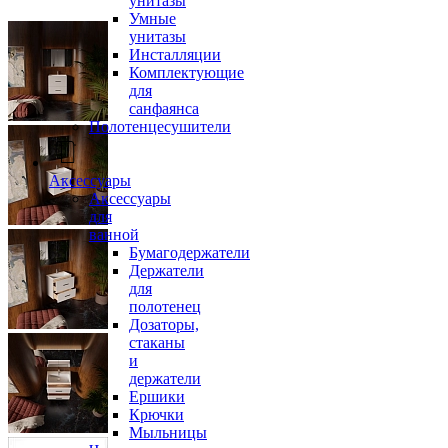
унитазы
Умные
унитазы
Инсталляции
Комплектующие
для
санфаянса
Полотенцесушители
Аксессуары
Аксессуары
для
ванной
Бумагодержатели
Держатели
для
полотенец
Дозаторы,
стаканы
и
держатели
Ершики
Крючки
Мыльницы