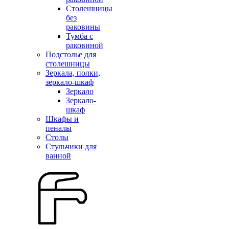
Столешницы
без
раковины
Тумба с
раковиной
Подстолье для
столешницы
Зеркала, полки,
зеркало-шкаф
Зеркало
Зеркало-
шкаф
Шкафы и
пеналы
Столы
Стульчики для
ванной