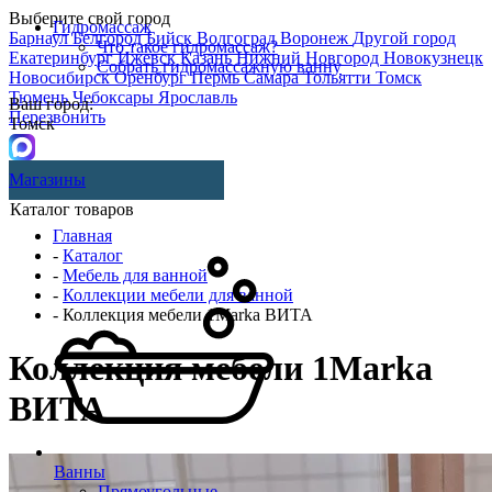
Выберите свой город
Гидромассаж
Барнаул
Белгород
Бийск
Волгоград
Воронеж
Другой город
Что такое гидромассаж?
Екатеринбург
Ижевск
Казань
Нижний Новгород
Новокузнецк
Собрать гидромассажную ванну
Новосибирск
Оренбург
Пермь
Самара
Тольятти
Томск
Тюмень
Чебоксары
Ярославль
Ваш город:
Перезвонить
Томск
Магазины
Каталог товаров
Главная
-
Каталог
-
Мебель для ванной
-
Коллекции мебели для ванной
- Коллекция мебели 1Marka ВИТА
Коллекция мебели 1Marka
ВИТА
Ванны
Прямоугольные