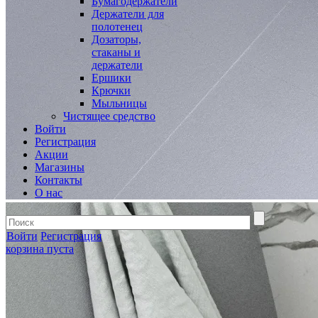
Бумагодержатели
Держатели для
полотенец
Дозаторы,
стаканы и
держатели
Ершики
Крючки
Мыльницы
Чистящее средство
Войти
Регистрация
Акции
Магазины
Контакты
О нас
Войти
Регистрация
корзина пуста