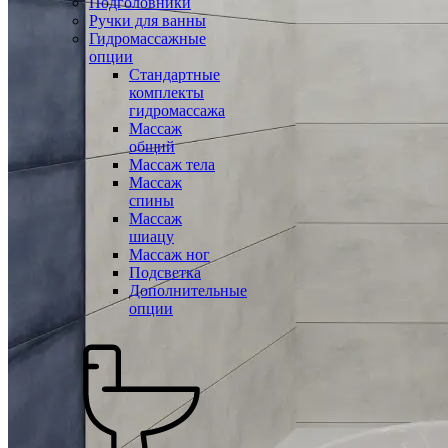
Подголовники
Ручки для ванны
Гидромассажные
опции
Стандартные
комплекты
гидромассажа
Массаж
общий
Массаж тела
Массаж
спины
Массаж
шиацу
Массаж ног
Подсветка
Дополнительные
опции