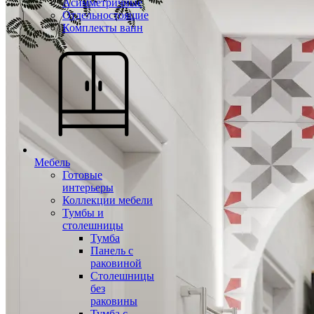
Асимметричные
Отдельностоящие
Комплекты ванн
Мебель
Готовые
интерьеры
Коллекции мебели
Тумбы и
столешницы
Тумба
Панель с
раковиной
Столешницы
без
раковины
Тумба с