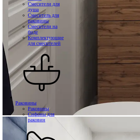
Смесители для
душа
Смеситель для
раковины
Смесители на
биде
Комплектующие
для смесителей
Раковины
Раковины
Сифоны для
раковин