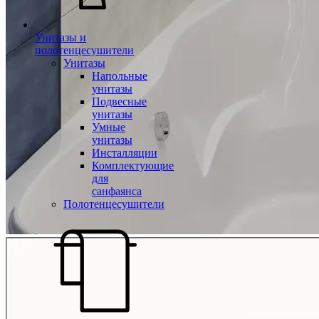
Унитазы и
полотенцесушители
Унитазы
Напольные
унитазы
Подвесные
унитазы
Умные
унитазы
Инсталляции
Комплектующие
для
санфаянса
Полотенцесушители