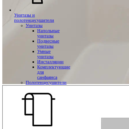
Унитазы и
полотенцесушители
Унитазы
Напольные
унитазы
Подвесные
унитазы
Умные
унитазы
Инсталляции
Комплектующие
для
санфаянса
Полотенцесушители