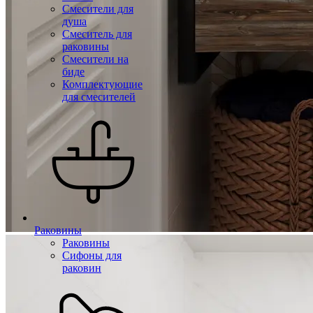
Смесители для
душа
Смеситель для
раковины
Смесители на
биде
Комплектующие
для смесителей
Раковины
Раковины
Сифоны для
раковин