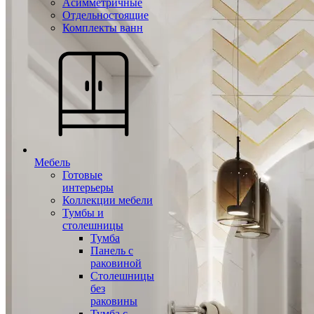
Асимметричные
Отдельностоящие
Комплекты ванн
Мебель
Готовые
интерьеры
Коллекции мебели
Тумбы и
столешницы
Тумба
Панель с
раковиной
Столешницы
без
раковины
Тумба с