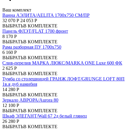
Ваш комплект
Ванна АЭЛИТА/AELITA 1700х750 СМ/ПР
32 070 Р
24 053 Р
ВЫБРАТЬ
В КОМПЛЕКТЕ
Панель ФЛЭТ/FLAT 1700 фронт
8 170 Р
ВЫБРАТЬ
В КОМПЛЕКТЕ
Рама разборная ПУ 1700х750
6 160 Р
ВЫБРАТЬ
В КОМПЛЕКТЕ
Слив-перелив МАРКА ЛЮКС/MARKA ONE Luxe 600 ФК
2 625 Р
ВЫБРАТЬ
В КОМПЛЕКТЕ
Тумба со столешницей ГРАНЖ ЛОФТ/GRUNGE LOFT 80П
1в.я дуб намибия
14 280 Р
ВЫБРАТЬ
В КОМПЛЕКТЕ
Зеркало АВРОРА/Aurora 80
12 100 Р
ВЫБРАТЬ
В КОМПЛЕКТЕ
Шкаф ЭЛЕГАНТ/Wall 67 2д белый глянец
26 280 Р
ВЫБРАТЬ
В КОМПЛЕКТЕ