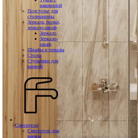
раковиной
Подстолье для
столешницы
Зеркала, полки,
зеркало-шкаф
Зеркало
Зеркало-
шкаф
Шкафы и пеналы
Столы
Стульчики для
ванной
Смесители
Смесители для
ванны