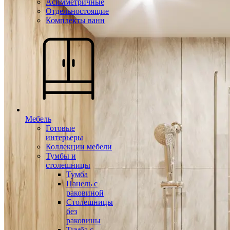
Асимметричные
Отдельностоящие
Комплекты ванн
Мебель
Готовые
интерьеры
Коллекции мебели
Тумбы и
столешницы
Тумба
Панель с
раковиной
Столешницы
без
раковины
Тумба с