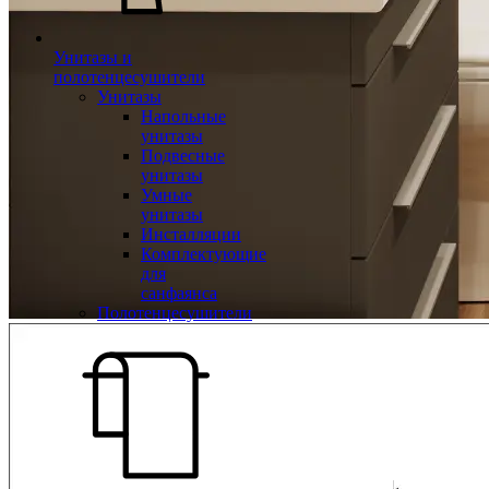
Унитазы и
полотенцесушители
Унитазы
Напольные
унитазы
Подвесные
унитазы
Умные
унитазы
Инсталляции
Комплектующие
для
санфаянса
Полотенцесушители