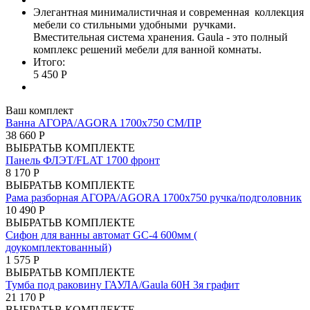
Элегантная минималистичная и современная коллекция
мебели со стильными удобными ручками.
Вместительная система хранения. Gaula - это полный
комплекс решений мебели для ванной комнаты.
Итого:
5 450 Р
Ваш комплект
Ванна АГОРА/AGORA 1700х750 СМ/ПР
38 660 Р
ВЫБРАТЬ
В КОМПЛЕКТЕ
Панель ФЛЭТ/FLAT 1700 фронт
8 170 Р
ВЫБРАТЬ
В КОМПЛЕКТЕ
Рама разборная АГОРА/AGORA 1700х750 ручка/подголовник
10 490 Р
ВЫБРАТЬ
В КОМПЛЕКТЕ
Сифон для ванны автомат GC-4 600мм (
доукомплектованный)
1 575 Р
ВЫБРАТЬ
В КОМПЛЕКТЕ
Тумба под раковину ГАУЛА/Gaula 60Н 3я графит
21 170 Р
ВЫБРАТЬ
В КОМПЛЕКТЕ