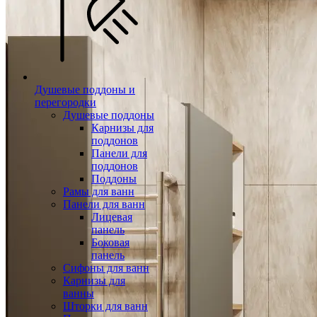
Душевые поддоны и
перегородки
Душевые поддоны
Карнизы для
поддонов
Панели для
поддонов
Поддоны
Рамы для ванн
Панели для ванн
Лицевая
панель
Боковая
панель
Сифоны для ванн
Карнизы для
ванны
Шторки для ванн