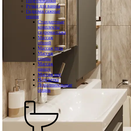
Подголовники
Ручки для ванны
Гидромассажные
опции
Стандартные
комплекты
гидромассажа
Массаж
общий
Массаж тела
Массаж
спины
Массаж
шиацу
Массаж ног
Подсветка
Дополнительные
опции