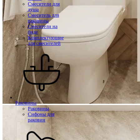
Смесители для
душа
Смеситель для
раковины
Смесители на
биде
Комплектующие
для смесителей
Раковины
Раковины
Сифоны для
раковин