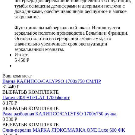
интерьер. Для бережливой повседневной эксплуатации,
тумбы оснащены демпферами и дверными петлями с
доводчиками, обеспечивающими бесшумное и мягкое
закрывание.
Функциональный зеркальный шкаф. Используется
зеркальное полотно производства Бельгии и Франции.
Основа полотна из серебряной амальгамы, что
значительно увеличивает срок эксплуатации
зеркал.ванной комнаты.
Итого:
5 450 Р
Ваш комплект
Ванна КАЛИПСО/CALYPSO 1700х750 СМ/ПР
31 440 Р
ВЫБРАТЬ
В КОМПЛЕКТЕ
Панель ФЛЭТ/FLAT 1700 фронт
8 170 Р
ВЫБРАТЬ
В КОМПЛЕКТЕ
Рама разборная КАЛИПСО/CALYPSO 1700х750 ручка
8 330 Р
ВЫБРАТЬ
В КОМПЛЕКТЕ
Слив-перелив МАРКА ЛЮКС/MARKA ONE Luxe 600 ФК