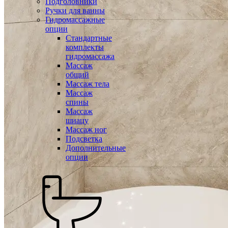
Подголовники
Ручки для ванны
Гидромассажные
опции
Стандартные
комплекты
гидромассажа
Массаж
общий
Массаж тела
Массаж
спины
Массаж
шиацу
Массаж ног
Подсветка
Дополнительные
опции