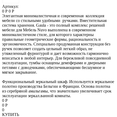
Артикул:
0 Р
0 Р
Элегантная минималистичная и современная коллекция
мебели со стильными удобными ручками. Вместительная
система хранения. Gaula - это полный комплекс решений
мебели для Мебель Nuvo выполнена в современном
минималистичном стиле, для которого характерны
правильные геометрические формы, рациональность и
эргономичность. Специально продуманная конструкция без
ручек позволяет создать цельный легкий образ, не
утяжеленный фурнитурой и дает возможность гармонично
вписаться в любой интерьер. Для бережливой повседневной
эксплуатации, тумбы оснащены демпферами и дверными
петлями с доводчиками, обеспечивающими бесшумное и
мягкое закрывание.
Функциональный зеркальный шкаф. Используется зеркальное
полотно производства Бельгии и Франции. Основа полотна
из серебряной амальгамы, что значительно увеличивает срок
эксплуатации зеркал.ванной комнаты.
0 Р
0 Р
0
КУПИТЬ