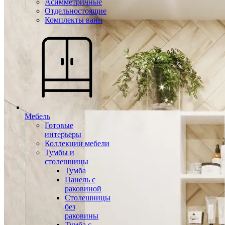
Асимметричные
Отдельностоящие
Комплекты ванн
Мебель
Готовые
интерьеры
Коллекции мебели
Тумбы и
столешницы
Тумба
Панель с
раковиной
Столешницы
без
раковины
Тумба с