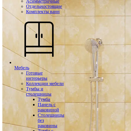
Асимметричные
Отдельностоящие
Комплекты ванн
Мебель
Готовые
интерьеры
Коллекции мебели
Тумбы и
столешницы
Тумба
Панель с
раковиной
Столешницы
без
раковины
Тумба с