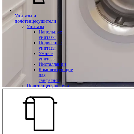
Унитазы и
полотенцесушители
Унитазы
Напольные
унитазы
Подвесные
унитазы
Умные
унитазы
Инсталляции
Комплектующие
для
санфаянса
Полотенцесушители