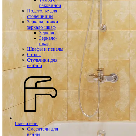
раковиной
Подстолье для
столешницы
Зеркала, полки,
зеркало-шкаф
Зеркало
Зеркало-
шкаф
Шкафы и пеналы
Столы
Стульчики для
ванной
Смесители
Смесители для
ванны