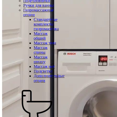
Подголовники
Ручки для ванны
Гидромассажные
опции
Стандартные
комплекты
гидромассажа
Массаж
общий
Массаж тела
Массаж
спины
Массаж
шиацу
Массаж ног
Подсветка
Дополнительные
опции