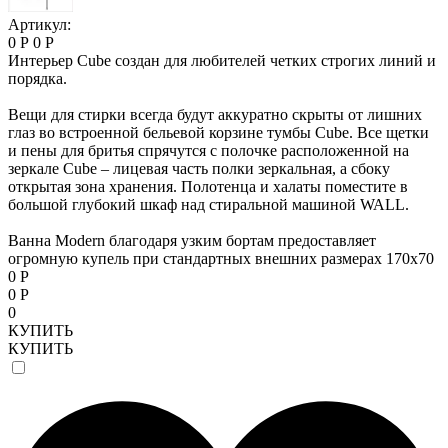
Артикул:
0 Р
0 Р
Интерьер Cube создан для любителей четких строгих линий и
порядка.
Вещи для стирки всегда будут аккуратно скрыты от лишних
глаз во встроенной бельевой корзине тумбы Сube. Все щетки
и пены для бритья спрячутся с полочке расположенной на
зеркале Cube – лицевая часть полки зеркальная, а сбоку
открытая зона хранения. Полотенца и халаты поместите в
большой глубокий шкаф над стиральной машиной WALL.
Ванна Мodern благодаря узким бортам предоставляет
огромную купель при стандартных внешних размерах 170х70
0 Р
0 Р
0
КУПИТЬ
КУПИТЬ