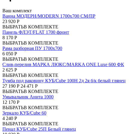
Ваш комплект
Ванна МОДЕРН/MODERN 1700х700 СМ/ПР
23 920 Р
ВЫБРАТЬ
В КОМПЛЕКТЕ
Панель ФЛЭТ/FLAT 1700 фронт
8 170 Р
ВЫБРАТЬ
В КОМПЛЕКТЕ
Рама разборная ПУ 1700х700
6 050 Р
ВЫБРАТЬ
В КОМПЛЕКТЕ
Слив-перелив МАРКА ЛЮКС/MARKA ONE Luxe 600 ФК
2 625 Р
ВЫБРАТЬ
В КОМПЛЕКТЕ
Тумба под раковину КУБ/Cube 100Н 2д 2я б/к белый глянец
27 190 Р
24 471 Р
ВЫБРАТЬ
В КОМПЛЕКТЕ
Умывальник Анита 1000
12 170 Р
ВЫБРАТЬ
В КОМПЛЕКТЕ
Зеркало КУБ/Cube 60
4 240 Р
ВЫБРАТЬ
В КОМПЛЕКТЕ
Пенал КУБ/Cube 25П Белый глянец